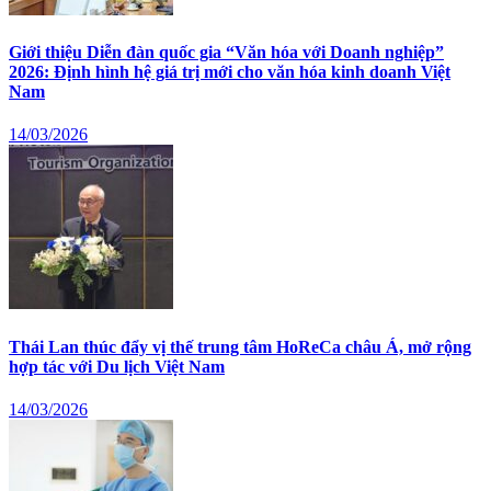
Giới thiệu Diễn đàn quốc gia “Văn hóa với Doanh nghiệp”
2026: Định hình hệ giá trị mới cho văn hóa kinh doanh Việt
Nam
14/03/2026
Thái Lan thúc đẩy vị thế trung tâm HoReCa châu Á, mở rộng
hợp tác với Du lịch Việt Nam
14/03/2026