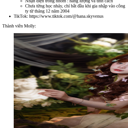
Nhận diện trong nhóm : năng lượng và tính cách
Chưa từng học nhảy, chỉ bắt đầu khi gia nhập vào công
ty từ tháng 12 năm 2004
TikTok: https://www.tiktok.com/@hana.skyvenus
Thành viên Molly: