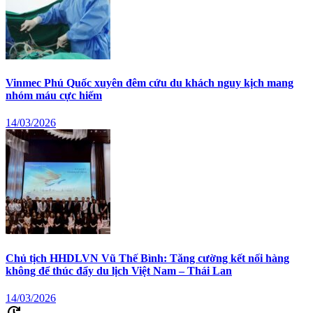
Vinmec Phú Quốc xuyên đêm cứu du khách nguy kịch mang
nhóm máu cực hiếm
14/03/2026
Chủ tịch HHDLVN Vũ Thế Bình: Tăng cường kết nối hàng
không để thúc đẩy du lịch Việt Nam – Thái Lan
14/03/2026
update