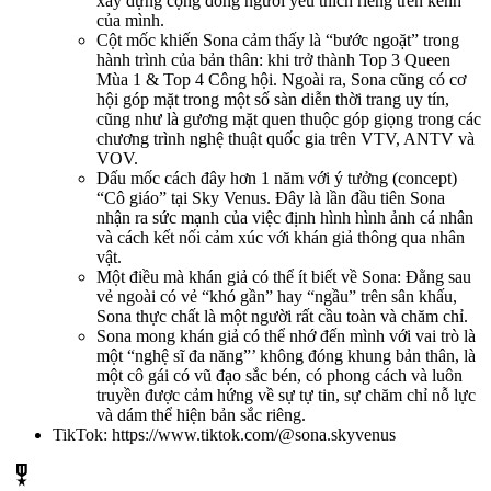
xây dựng cộng đồng người yêu thích riêng trên kênh
của mình.
Cột mốc khiến Sona cảm thấy là “bước ngoặt” trong
hành trình của bản thân: khi trở thành
Top 3 Queen
Mùa 1 & Top 4 Công hội. Ngoài ra, Sona cũng có cơ
hội góp mặt trong một số sàn diễn thời trang uy tín,
cũng như là gương mặt quen thuộc góp giọng trong các
chương trình nghệ thuật quốc gia trên VTV, ANTV và
VOV.
Dấu mốc cách đây hơn 1 năm với ý tưởng (concept)
“Cô giáo” tại Sky Venus. Đây là lần đầu tiên Sona
nhận ra sức mạnh của việc định hình hình ảnh cá nhân
và cách kết nối cảm xúc với khán giả thông qua nhân
vật.
Một điều mà khán giả có thể ít biết về Sona: Đằng sau
vẻ ngoài có vẻ “khó gần” hay “ngầu” trên sân khấu,
Sona thực chất là một người rất cầu toàn và chăm chỉ.
Sona mong khán giả có thể nhớ đến mình với vai trò là
một “nghệ sĩ đa năng”’ không đóng khung bản thân, là
một cô gái có vũ đạo sắc bén, có phong cách và luôn
truyền được cảm hứng về sự tự tin, sự chăm chỉ nỗ lực
và dám thể hiện bản sắc riêng.
TikTok: https://www.tiktok.com/@sona.skyvenus
military_tech