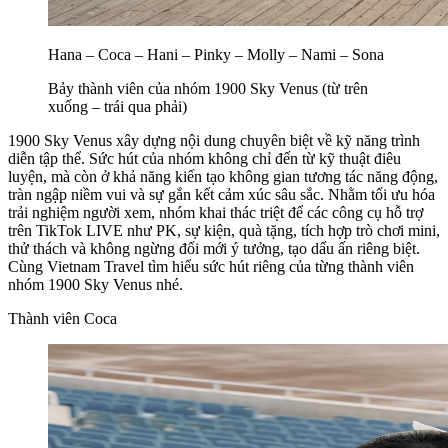
Hana – Coca – Hani – Pinky – Molly – Nami – Sona
Bảy thành viên của nhóm 1900 Sky Venus (từ trên
xuống – trái qua phải)
1900 Sky Venus xây dựng nội dung chuyên biệt về kỹ năng trình
diễn tập thể. Sức hút của nhóm không chỉ đến từ kỹ thuật điêu
luyện, mà còn ở khả năng kiến tạo không gian tương tác năng động,
tràn ngập niềm vui và sự gắn kết cảm xúc sâu sắc. Nhằm tối ưu hóa
trải nghiệm người xem, nhóm khai thác triệt để các công cụ hỗ trợ
trên TikTok LIVE như PK, sự kiện, quà tặng, tích hợp trò chơi mini,
thử thách và không ngừng đổi mới ý tưởng, tạo dấu ấn riêng biệt.
Cùng Vietnam Travel tìm hiểu sức hút riêng của từng thành viên
nhóm 1900 Sky Venus nhé.
Thành viên Coca