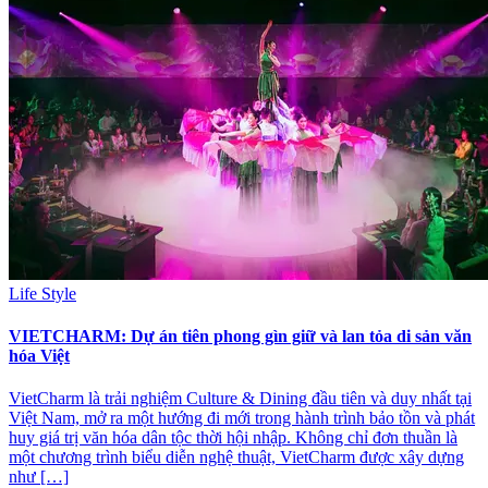
Life Style
VIETCHARM: Dự án tiên phong gìn giữ và lan tỏa di sản văn
hóa Việt
VietCharm là trải nghiệm Culture & Dining đầu tiên và duy nhất tại
Việt Nam, mở ra một hướng đi mới trong hành trình bảo tồn và phát
huy giá trị văn hóa dân tộc thời hội nhập. Không chỉ đơn thuần là
một chương trình biểu diễn nghệ thuật, VietCharm được xây dựng
như […]