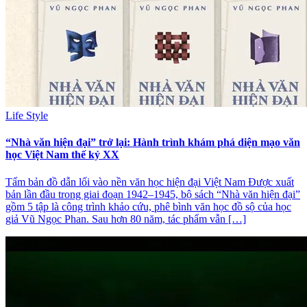
Life Style
“Nhà văn hiện đại” trở lại: Hành trình khám phá diện mạo văn
học Việt Nam thế kỷ XX
Tấm bản đồ dẫn lối vào nền văn học hiện đại Việt Nam Được xuất
bản lần đầu trong giai đoạn 1942–1945, bộ sách “Nhà văn hiện đại”
gồm 5 tập là công trình khảo cứu, phê bình văn học đồ sộ của học
giả Vũ Ngọc Phan. Sau hơn 80 năm, tác phẩm vẫn […]