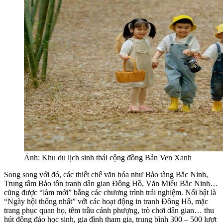
Ảnh: Khu du lịch sinh thái cộng đồng Bản Ven Xanh
Song song với đó, các thiết chế văn hóa như Bảo tàng Bắc Ninh,
Trung tâm Bảo tồn tranh dân gian Đông Hồ, Văn Miếu Bắc Ninh…
cũng được “làm mới” bằng các chương trình trải nghiệm. Nổi bật là
“Ngày hội thống nhất” với các hoạt động in tranh Đông Hồ, mặc
trang phục quan họ, têm trầu cánh phượng, trò chơi dân gian… thu
hút đông đảo học sinh, gia đình tham gia, trung bình 300 – 500 lượt