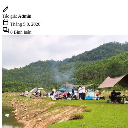
edit
Tác giả:
Admin
calendar_today
Tháng 5 8, 2026
forum
0 Bình luận