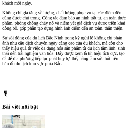
khách mỗi ngày.
Không chỉ gia tăng về lượng, chất lượng phục vụ tại các điểm đến
cũng được chú trọng. Công tác đảm bảo an ninh trật tự, an toàn thực
phẩm, phòng chống cháy nổ và niêm yết giá dịch vụ được triển khai
đồng bộ, góp phần tạo dựng hình ảnh điểm đến an toàn, thân thiện.
Sự sôi động của du lịch Bắc Ninh trong kỳ nghỉ lễ không chỉ phản
ánh nhu cầu dịch chuyển ngày càng cao của du khách, mà còn cho
thấy hiệu quả từ việc đa dạng hóa sản phẩm từ du lịch tâm linh, sinh
thái đến trải nghiệm văn hóa. Đây được xem là tín hiệu tích cực, tạo
đà để địa phương tiếp tục phát huy lợi thế, nâng tầm sức hút trên
bản đồ du lịch khu vực phía Bắc.
military_tech
Bài viết nổi bật