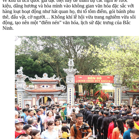
về khu di tích quốc gia đặc biệt này để tham dự các nghi lễ rước
kiệu, dâng hương và hòa mình vào không gian văn hóa đặc sắc với
hàng loạt hoạt động như hát quan họ, thi tổ tôm điếm, gói bánh phu
thê, đấu vật, cờ người… Không khí lễ hội vừa trang nghiêm vừa sôi
động, tạo nên một “điểm nén” văn hóa, lịch sử đặc trưng của Bắc
Ninh.