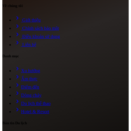
Về chúng tôi
chevron_right
Giới thiệu
chevron_right
Chính sách bảo mật
chevron_right
Điều khoản sử dụng
chevron_right
Liên hệ
Danh mục
chevron_right
Xu hướng
chevron_right
Ẩm thực
chevron_right
Điểm đến
chevron_right
Dòng chảy
chevron_right
Du lịch thể thao
chevron_right
Hotel & Resort
Bản tin Du lịch