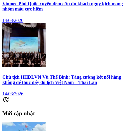
Vinmec Phú Quốc xuyên đêm cứu du khách nguy kịch mang
nhóm máu cực hiếm
14/03/2026
Chủ tịch HHDLVN Vũ Thế Bình: Tăng cường kết nối hàng
không để thúc đẩy du lịch Việt Nam – Thái Lan
14/03/2026
update
Mới cập nhật