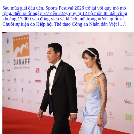
Sau mùa giải đầu tiên, Sports Festival 2026 trở lại với quy mô mở
rộng, diễn ra từ ngày 7/7 đến 22/9, quy tụ 12 bộ môn thi đấu cùng
khoảng 17.000 vận động viên và khách mời trong nước, quốc tế.
Chuỗi sự kiện do Hiệp hội Thể thao Công an Nhân dân Việt […]