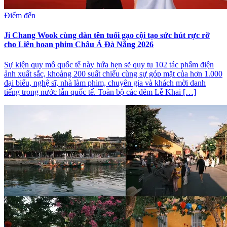
Điểm đến
Ji Chang Wook cùng dàn tên tuổi gạo cội tạo sức hút rực rỡ
cho Liên hoan phim Châu Á Đà Nẵng 2026
Sự kiện quy mô quốc tế này hứa hẹn sẽ quy tụ 102 tác phẩm điện
ảnh xuất sắc, khoảng 200 suất chiếu cùng sự góp mặt của hơn 1.000
đại biểu, nghệ sĩ, nhà làm phim, chuyên gia và khách mời danh
tiếng trong nước lẫn quốc tế. Toàn bộ các đêm Lễ Khai […]