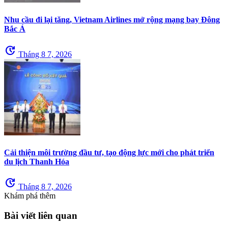
Nhu cầu đi lại tăng, Vietnam Airlines mở rộng mạng bay Đông
Bắc Á
update
Tháng 8 7, 2026
Cải thiện môi trường đầu tư, tạo động lực mới cho phát triển
du lịch Thanh Hóa
update
Tháng 8 7, 2026
Khám phá thêm
Bài viết liên quan