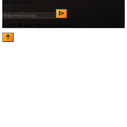
đến hữu ích nhất.
send
© 2026
Du Lịch Việt
. All rights reserved.
arrow_upward