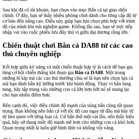
Sau khi đã có tài khoản, bạn chọn vào mục Bắn cá tại giao diện
chính. Ở đây, bạn sẽ thấy nhiều phòng chơi dành cho từng cấp độ từ
cơ bản đến nâng cao. Điều này giúp bạn lựa chọn phù hợp với trình
độ của mình khi trải nghiệm game. Không lâu sau, bạn sẽ trực tiếp
nhập vai vào cuộc phiêu lưu đầy thú vị giữa đại dương rộng lớn.
Chiến thuật chơi Bắn cá DA88 từ các cao
thủ chuyên nghiệp
Kết hợp giữa kỹ năng và một chiến thuật hợp lý là cách để bạn gia
tăng cơ hội chiến thắng khi tham gia
Bắn cá DA88
. Một trong
những bí kíp mà các cao thủ thường chia sẻ là bạn nên chọn lựa cá
mà bạn định bắn kỹ lưỡng trước khi hành động. Thay vì bắn lung
tung, hãy tập trung vào những con cá lớn hơn bởi nó sẽ mang lại
cho bạn nhiều điểm hơn.
Bên cạnh đó, việc điều chỉnh độ mạnh của súng bắn cũng rất quan
trọng. Bạn không nên bắn cá với tốc độ cao ngay từ đầu mà hãy từ
từ làm quen với từng loại cá. Cứ bắn thử một vài lần, nếu thấy hiệu
quả, hãy sử dụng mức độ mạnh mẽ hơn cho những con cá khó hơn.
Quan trọng nhất là luôn giữ bình tĩnh và không vội vàng.