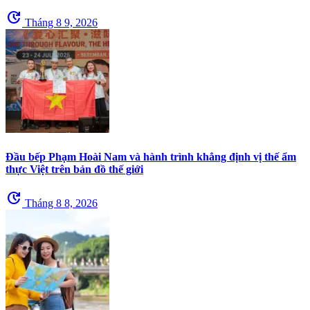
update
Tháng 8 9, 2026
Đầu bếp Phạm Hoài Nam và hành trình khẳng định vị thế ẩm
thực Việt trên bản đồ thế giới
update
Tháng 8 8, 2026