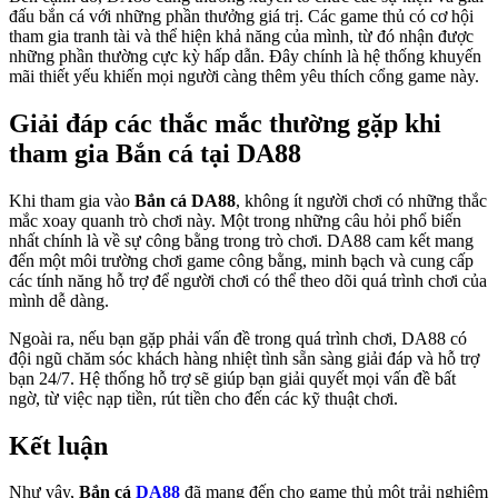
đấu bắn cá với những phần thưởng giá trị. Các game thủ có cơ hội
tham gia tranh tài và thể hiện khả năng của mình, từ đó nhận được
những phần thường cực kỳ hấp dẫn. Đây chính là hệ thống khuyến
mãi thiết yếu khiến mọi người càng thêm yêu thích cổng game này.
Giải đáp các thắc mắc thường gặp khi
tham gia Bắn cá tại DA88
Khi tham gia vào
Bắn cá DA88
, không ít người chơi có những thắc
mắc xoay quanh trò chơi này. Một trong những câu hỏi phổ biến
nhất chính là về sự công bằng trong trò chơi. DA88 cam kết mang
đến một môi trường chơi game công bằng, minh bạch và cung cấp
các tính năng hỗ trợ để người chơi có thể theo dõi quá trình chơi của
mình dễ dàng.
Ngoài ra, nếu bạn gặp phải vấn đề trong quá trình chơi, DA88 có
đội ngũ chăm sóc khách hàng nhiệt tình sẵn sàng giải đáp và hỗ trợ
bạn 24/7. Hệ thống hỗ trợ sẽ giúp bạn giải quyết mọi vấn đề bất
ngờ, từ việc nạp tiền, rút tiền cho đến các kỹ thuật chơi.
Kết luận
Như vậy,
Bắn cá
DA88
đã mang đến cho game thủ một trải nghiệm