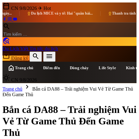
calendar_today
CN 9/8/2026
✈ Hot
rop
Du lịch MICE và y tế: Hai "quân bài...
pin_drop
Thanh tra tỉnh Lâm Đồng chỉ ra loạt
search
Tìm
kiếm
travel_explore
cho:
Du Lịch Việt
Tin tức du lịch
mail
search
menu
Đăng ký
search
home
Trang chủ
Điểm đến
Dòng chảy
Life Style
Kinh tế
Tìm
wb_sunny
kiếm
CN 9/8/2026
cho:
home
chevron_right
pin_drop
pin_drop
pin_drop
pin_drop
Trang chủ
Trang chủ
Bắn cá DA88 – Trải nghiệm Vui Vẻ Từ Game Thủ
Điểm đến
Dòng chảy
Life Style
Kinh
pin_drop
pin_drop
pin_drop
pin_drop
Đến Game Thủ
tế
Xu hướng
Balo du lịch
Ẩm thực
Du lịch thể thao
mail
Đăng ký bản tin du lịch
Bắn cá DA88 – Trải nghiệm Vui
Vẻ Từ Game Thủ Đến Game
Thủ