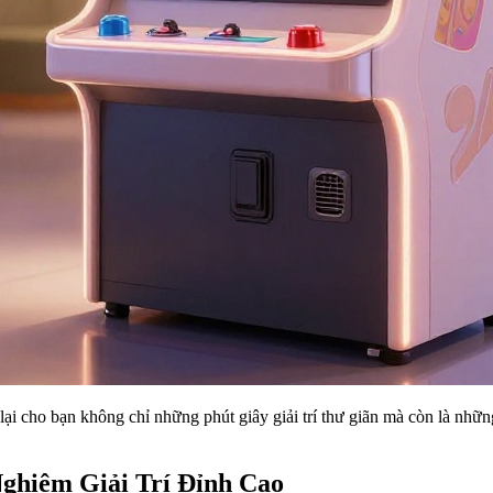
lại cho bạn không chỉ những phút giây giải trí thư giãn mà còn là nhữn
ghiệm Giải Trí Đỉnh Cao