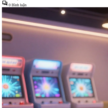
forum
0 Bình luận