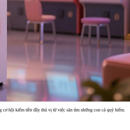
g cơ hội kiếm tiền đầy thú vị từ việc săn tìm những con cá quý hiếm.