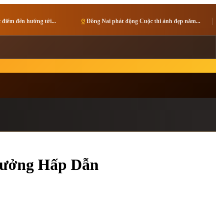
n_drop
Đồng Nai phát động Cuộc thi ảnh đẹp năm...
pin_drop
Giải vô địch các CLB Golf t
Thưởng Hấp Dẫn