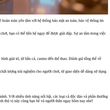
sẽ hoàn toàn yên tâm với hệ thống bảo mật an toàn, bảo vệ thông tin
hơi, bạn có thể liên hệ ngay để được giải đáp. Sự an tâm trong việc
ình giải trí, từ bắn cá, casino đến thể thao. Đánh giá tổng thể về
chất lượng trải nghiệm cho người chơi, từ giao diện dễ dàng sử dụng
mình. Với nhiều tính năng nổi bật, các loại cá độc đáo và phần thưởng
nh thú vị này cùng bạn bè và người thân ngay hôm nay nhé!