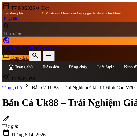
calendar_today
T7 8/8/2026
✈ Hot
terise Homes mở rộng giá trị dành cho khách...
pin_drop
Lotte Eco Smart City Thủ T
search
Tìm
kiếm
travel_explore
cho:
Du Lịch Việt
Tin tức du lịch
mail
search
menu
Đăng ký
search
home
Trang chủ
Điểm đến
Dòng chảy
Life Style
Kinh tế
Tìm
wb_sunny
kiếm
T7 8/8/2026
cho:
home
chevron_right
pin_drop
pin_drop
pin_drop
pin_drop
pi
Trang chủ
Trang chủ
Bắn Cá Uk88 – Trải Nghiệm Giải Trí Đỉnh Cao Với
Điểm đến
Dòng chảy
Life Style
Kinh tế
mail
Đăng ký bản tin du lịch
Bắn Cá Uk88 – Trải Nghiệm Gi
edit
Tác giả:
calendar_today
Tháng 6 14, 2026