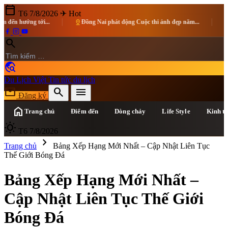
calendar_today
T6 7/8/2026
✈ Hot
..
pin_drop
Đồng Nai phát động Cuộc thi ảnh đẹp năm...
pin_drop
Người phi công 
search
Tìm
kiếm
travel_explore
cho:
Du Lịch Việt
Tin tức du lịch
mail
search
menu
Đăng ký
search
home
Trang chủ
Điểm đến
Dòng chảy
Life Style
Kinh tế
Tìm
wb_sunny
kiếm
T6 7/8/2026
cho:
home
chevron_right
pin_drop
pin_drop
pin_drop
pin_drop
Trang chủ
Trang chủ
Bảng Xếp Hạng Mới Nhất – Cập Nhật Liên Tục
Điểm đến
Dòng chảy
Life Style
Kinh
pin_drop
pin_drop
pin_drop
pin_drop
Thế Giới Bóng Đá
tế
Xu hướng
Balo du lịch
Ẩm thực
Du lịch thể thao
mail
Đăng ký bản tin du lịch
Bảng Xếp Hạng Mới Nhất –
Cập Nhật Liên Tục Thế Giới
Bóng Đá