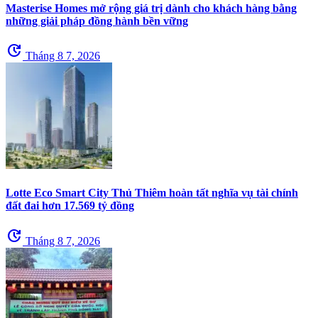
Masterise Homes mở rộng giá trị dành cho khách hàng bằng
những giải pháp đồng hành bền vững
update
Tháng 8 7, 2026
Lotte Eco Smart City Thủ Thiêm hoàn tất nghĩa vụ tài chính
đất đai hơn 17.569 tỷ đồng
update
Tháng 8 7, 2026