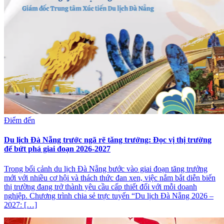
Điểm đến
Du lịch Đà Nẵng trước ngã rẽ tăng trưởng: Đọc vị thị trường
để bứt phá giai đoạn 2026-2027
Trong bối cảnh du lịch Đà Nẵng bước vào giai đoạn tăng trưởng
mới với nhiều cơ hội và thách thức đan xen, việc nắm bắt diễn biến
thị trường đang trở thành yêu cầu cấp thiết đối với mỗi doanh
nghiệp. Chương trình chia sẻ trực tuyến “Du lịch Đà Nẵng 2026 –
2027: […]