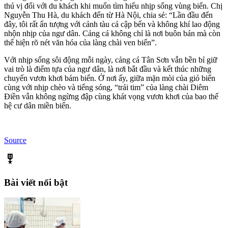
thú vị đối với du khách khi muốn tìm hiểu nhịp sống vùng biển. Chị
Nguyễn Thu Hà, du khách đến từ Hà Nội, chia sẻ: “Lần đầu đến
đây, tôi rất ấn tượng với cảnh tàu cá cập bến và không khí lao động
nhộn nhịp của ngư dân. Cảng cá không chỉ là nơi buôn bán mà còn
thể hiện rõ nét văn hóa của làng chài ven biển”.
Với nhịp sống sôi động mỗi ngày, cảng cá Tân Sơn vẫn bền bỉ giữ
vai trò là điểm tựa của ngư dân, là nơi bắt đầu và kết thúc những
chuyến vươn khơi bám biển. Ở nơi ấy, giữa mặn mòi của gió biển
cùng với nhịp chèo và tiếng sóng, “trái tim” của làng chài Diêm
Điền vẫn không ngừng đập cùng khát vọng vươn khơi của bao thế
hệ cư dân miền biển.
Source
military_tech
Bài viết nổi bật