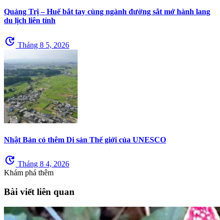
Quảng Trị – Huế bắt tay cùng ngành đường sắt mở hành lang
du lịch liên tỉnh
update
Tháng 8 5, 2026
Nhật Bản có thêm Di sản Thế giới của UNESCO
update
Tháng 8 4, 2026
Khám phá thêm
Bài viết liên quan