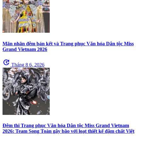
Mãn nhãn đêm bán kết và Trang phục Văn hóa Dân tộc Miss
Grand Vietnam 2026
update
Tháng 8 6, 2026
Đêm thi Trang phục Văn hóa Dân tộc Miss Grand Vietnam
2026: Team Song Toàn gây bão với loạt thiết kế đậm chất Việt