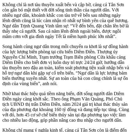
Không chỉ là nơi tàu thuyền xuất bến và cập bờ, cảng cá Tân Sơn
còn gắn bó mật thiết với đời sống tinh thần của người dân. Với
nhiều ngư dân, khoảnh khắc con tàu trở về bến sau những ngày
lênh đênh cũng là lúc cảm nhận rõ nhất sự bình yên của quê hương.
Ngư dân Trịnh Quang Vinh tâm sự: “Về đến bến, đặt chân lên bờ là
thấy nhẹ cả người. Sau cả năm lênh đênh ngoài biển, được ngồi
mâm cơm với gia đình ngày Tết là niềm hạnh phúc lớn nhất”.
Song hành cùng ngư dân trong mỗi chuyến ra khơi là sự đồng hành
của lực lượng biên phòng tại cửa biển Diêm Điền. Thượng úy
Nguyễn Chí Minh, Trạm trưởng Trạm Biên phòng Cửa khẩu cảng
Diêm Điền cho biết đơn vị luôn duy trì trực 24/24 giờ, hướng dẫn
tàu thuyền neo đậu an toàn, kiểm soát phương tiện xuất nhập bến và
hỗ trợ ngư dân khi gặp sự cố trên biển. “Ngư dân là lực lượng bám
biển thường xuyên nhất. Sự an toàn của bà con cũng chính là sự ổn
định của vùng biển”, anh nói.
Nhờ khai thác hiệu quả tiềm năng biển, đời sống người dân Diêm
Điền ngày càng khởi sắc. Theo ông Phạm Văn Quảng, Phó Chủ
tịch UBND thị trấn Diêm Điền, năm 2024 giá trị khai thác thủy sản
của địa phương đạt khoảng 160 tỷ đồng và đang tiếp tục tăng. Cùng
với đó, hơn 45 cơ sở chế biến thủy sản tại địa phương tạo việc làm
cho nhiều lao động, góp phần nâng cao thu nhập cho người dân.
Không chỉ mang ý nghĩa kinh tế, cảng cá Tân Sơn còn là điểm đến