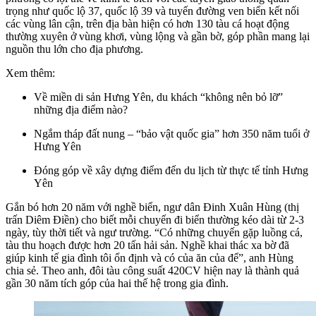
trọng như quốc lộ 37, quốc lộ 39 và tuyến đường ven biển kết nối
các vùng lân cận, trên địa bàn hiện có hơn 130 tàu cá hoạt động
thường xuyên ở vùng khơi, vùng lộng và gần bờ, góp phần mang lại
nguồn thu lớn cho địa phương.
Xem thêm:
Về miền di sản Hưng Yên, du khách “không nên bỏ lỡ”
những địa điểm nào?
Ngắm tháp đất nung – “bảo vật quốc gia” hơn 350 năm tuổi ở
Hưng Yên
Đóng góp về xây dựng điểm đến du lịch từ thực tế tỉnh Hưng
Yên
Gắn bó hơn 20 năm với nghề biển, ngư dân Đinh Xuân Hùng (thị
trấn Diêm Điền) cho biết mỗi chuyến đi biển thường kéo dài từ 2-3
ngày, tùy thời tiết và ngư trường. “Có những chuyến gặp luồng cá,
tàu thu hoạch được hơn 20 tấn hải sản. Nghề khai thác xa bờ đã
giúp kinh tế gia đình tôi ổn định và có của ăn của để”, anh Hùng
chia sẻ. Theo anh, đôi tàu công suất 420CV hiện nay là thành quả
gần 30 năm tích góp của hai thế hệ trong gia đình.