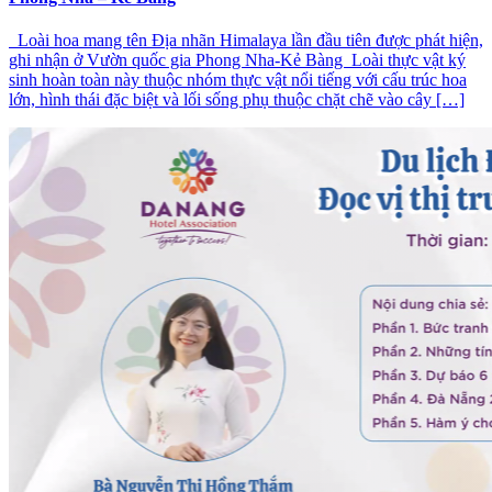
Loài hoa mang tên Địa nhãn Himalaya lần đầu tiên được phát hiện,
ghi nhận ở Vườn quốc gia Phong Nha-Kẻ Bàng Loài thực vật ký
sinh hoàn toàn này thuộc nhóm thực vật nổi tiếng với cấu trúc hoa
lớn, hình thái đặc biệt và lối sống phụ thuộc chặt chẽ vào cây […]