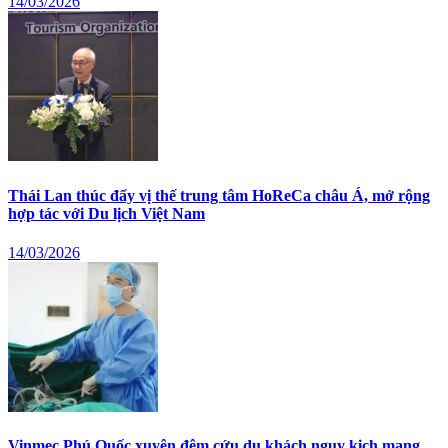
14/03/2026
Thái Lan thúc đẩy vị thế trung tâm HoReCa châu Á, mở rộng
hợp tác với Du lịch Việt Nam
14/03/2026
Vinmec Phú Quốc xuyên đêm cứu du khách nguy kịch mang