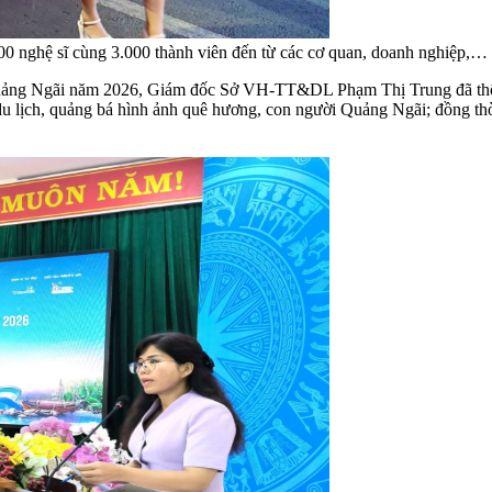
00 nghệ sĩ cùng 3.000 thành viên đến từ các cơ quan, doanh nghiệp,…
o Quảng Ngãi năm 2026, Giám đốc Sở VH-TT&DL Phạm Thị Trung đã thông
lịch, quảng bá hình ảnh quê hương, con người Quảng Ngãi; đồng thời g