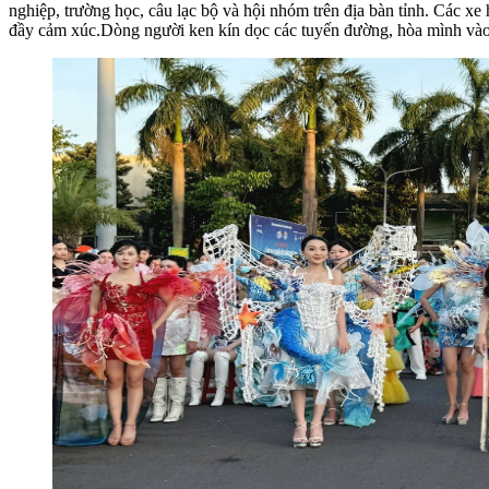
nghiệp, trường học, câu lạc bộ và hội nhóm trên địa bàn tỉnh. Các xe
đầy cảm xúc.Dòng người ken kín dọc các tuyến đường, hòa mình vào 