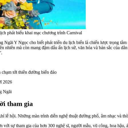
ịch phát biểu khai mạc chương trình Carnival
 Ngãi Y Ngọc cho biết phát triển du lịch biển là chiến lược trọng tâ
ên nhiên mà còn mang đậm dấu ấn lịch sử, văn hóa và bản sắc của dân 
”.
h chạm tới thiên đường biển đảo
M 2026
g Ngãi
ời tham gia
í lễ hội. Những màn trình diễn nghệ thuật đường phố, âm nhạc và thời 
ớn với sự tham gia của hơn 300 nghệ sĩ, người mẫu, vũ công, hoa hậu, 