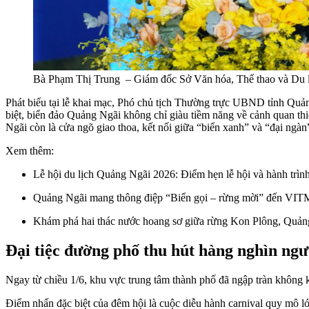
Bà Phạm Thị Trung – Giám đốc Sở Văn hóa, Thể thao và Du l
Phát biểu tại lễ khai mạc, Phó chủ tịch Thường trực UBND tỉnh Quảng
biệt, biển đảo Quảng Ngãi không chỉ giàu tiềm năng về cảnh quan thi
Ngãi còn là cửa ngõ giao thoa, kết nối giữa “biển xanh” và “đại ngàn
Xem thêm:
Lễ hội du lịch Quảng Ngãi 2026: Điểm hẹn lễ hội và hành trìn
Quảng Ngãi mang thông điệp “Biển gọi – rừng mời” đến VIT
Khám phá hai thác nước hoang sơ giữa rừng Kon Plông, Quản
Đại tiệc đường phố thu hút hàng nghìn ngư
Ngay từ chiều 1/6, khu vực trung tâm thành phố đã ngập tràn không kh
Điểm nhấn đặc biệt của đêm hội là cuộc diễu hành carnival quy mô l