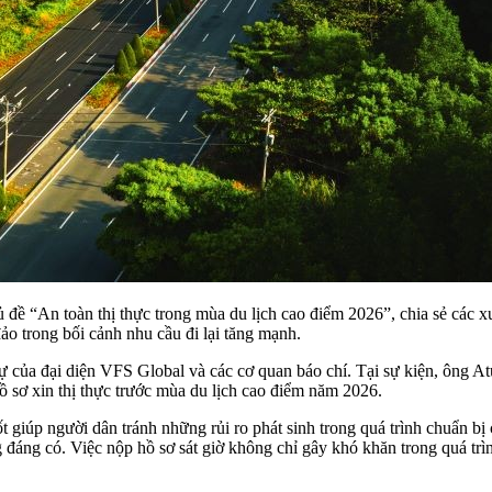
 đề “An toàn thị thực trong mùa du lịch cao điểm 2026”, chia sẻ các 
đảo trong bối cảnh nhu cầu đi lại tăng mạnh.
dự của đại diện VFS Global và các cơ quan báo chí. Tại sự kiện, ông 
 sơ xin thị thực trước mùa du lịch cao điểm năm 2026.
hốt giúp người dân tránh những rủi ro phát sinh trong quá trình chuẩn
đáng có. Việc nộp hồ sơ sát giờ không chỉ gây khó khăn trong quá trìn