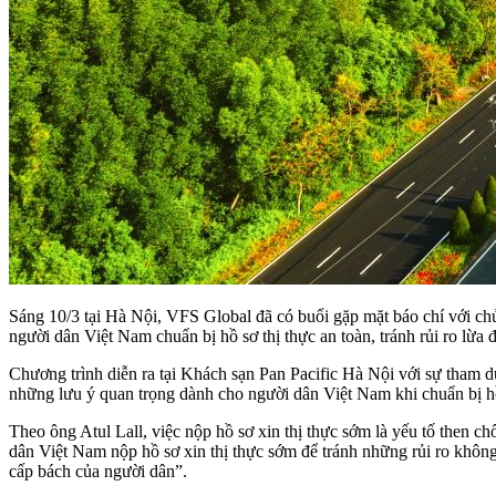
Sáng 10/3 tại Hà Nội, VFS Global đã có buổi gặp mặt báo chí với chủ
người dân Việt Nam chuẩn bị hồ sơ thị thực an toàn, tránh rủi ro lừa 
Chương trình diễn ra tại Khách sạn Pan Pacific Hà Nội với sự tham 
những lưu ý quan trọng dành cho người dân Việt Nam khi chuẩn bị hồ
Theo ông Atul Lall, việc nộp hồ sơ xin thị thực sớm là yếu tố then c
dân Việt Nam nộp hồ sơ xin thị thực sớm để tránh những rủi ro không 
cấp bách của người dân”.