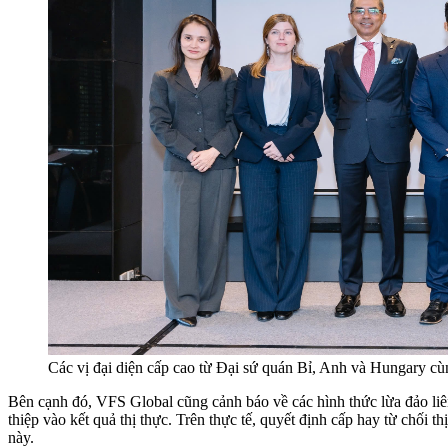
Các vị đại diện cấp cao từ Đại sứ quán Bỉ, Anh và Hungary cù
Bên cạnh đó, VFS Global cũng cảnh báo về các hình thức lừa đảo liên
thiệp vào kết quả thị thực. Trên thực tế, quyết định cấp hay từ chối
này.