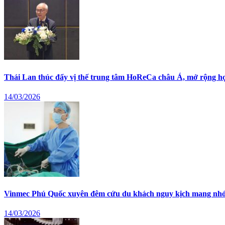
Thái Lan thúc đẩy vị thế trung tâm HoReCa châu Á, mở rộng hợ
14/03/2026
Vinmec Phú Quốc xuyên đêm cứu du khách nguy kịch mang nh
14/03/2026