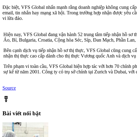
Đặc biệt, VFS Global nhấn mạnh rằng doanh nghiệp không cung cấp dị
email, tin nhắn hay mạng xã hội. Trong trường hợp nhận được yêu cầu
vi lừa đảo.
Hiện nay, VFS Global đang vận hành 52 trung tâm tiếp nhận hồ sơ t
Áo, Bỉ, Bulgaria, Croatia, Cộng hòa Séc, Síp, Đan Mạch, Phần Lan
Bên cạnh dịch vụ tiếp nhận hồ sơ thị thực, VFS Global cũng cung cấp
nhận thị thực cao cấp dành cho thị thực Vương quốc Anh và dịch vụ
Trên phạm vi toàn cầu, VFS Global hiện hợp tác với hơn 70 chính phủ 
sự kể từ năm 2001. Công ty có trụ sở chính tại Zurich và Dubai, với 
Source
military_tech
Bài viết nổi bật