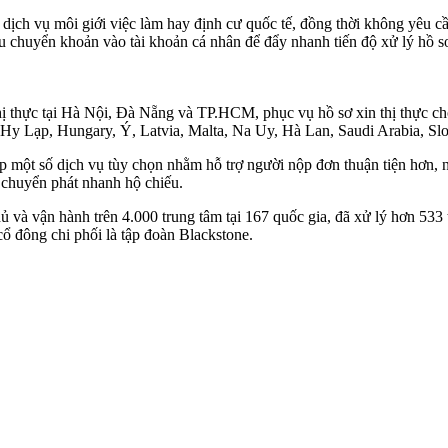
ch vụ môi giới việc làm hay định cư quốc tế, đồng thời không yêu cầ
 chuyển khoản vào tài khoản cá nhân để đẩy nhanh tiến độ xử lý hồ sơ,
hị thực tại Hà Nội, Đà Nẵng và TP.HCM, phục vụ hồ sơ xin thị thực c
, Hy Lạp, Hungary, Ý, Latvia, Malta, Na Uy, Hà Lan, Saudi Arabia, S
 một số dịch vụ tùy chọn nhằm hỗ trợ người nộp đơn thuận tiện hơn, n
 chuyển phát nhanh hộ chiếu.
và vận hành trên 4.000 trung tâm tại 167 quốc gia, đã xử lý hơn 533 tr
cổ đông chi phối là tập đoàn Blackstone.