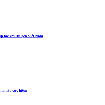
p tác với Du lịch Việt Nam
óm máu cực hiếm