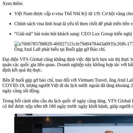
Xem thêm:
Việt Nam được cấp e-visa Thổ Nhĩ Kỳ từ 1/9: Cơ hội vàng cho 
Chính sách visa linh hoạt là yếu tố then chốt để phát triển bền
“Giải mã” bài toán hút khách sang: CEO Lux Group kiến nghị “
Ông Atul Lall phát biểu tại Buổi gặp gỡ Báo chí.
Đại diện VFS Global cũng khẳng định việc đặt lịch hẹn xin thị thực
quán các quốc gia liên quan. Doanh nghiệp này không hợp tác với bất 
định kết quả thị thực.
Bên lề buổi gặp gỡ báo chí, trao đổi với Vietnam Travel, ông Atul La
COVID-19, lượng người Việt đi du lịch nước ngoài đã tăng khoảng 2
ngày càng sôi động.
Trong bối cảnh nhu cầu du lịch quốc tế ngày càng tăng, VFS Global k
có thể được nộp sớm tới 180 ngày trước ngày khởi hành, giúp người n