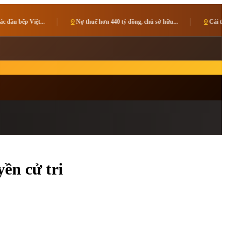
drop
Nợ thuế hơn 440 tỷ đồng, chủ sở hữu...
pin_drop
Cải thiện môi trường đầu tư, tạo độ
ền cử tri