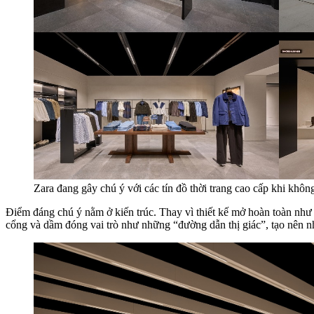
Zara đang gây chú ý với các tín đồ thời trang cao cấp khi kh
Điểm đáng chú ý nằm ở kiến trúc. Thay vì thiết kế mở hoàn toàn như 
cổng và dầm đóng vai trò như những “đường dẫn thị giác”, tạo nên nhị