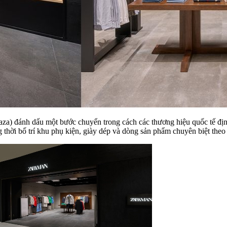
aza) đánh dấu một bước chuyển trong cách các thương hiệu quốc tế địn
g thời bố trí khu phụ kiện, giày dép và dòng sản phẩm chuyên biệt the