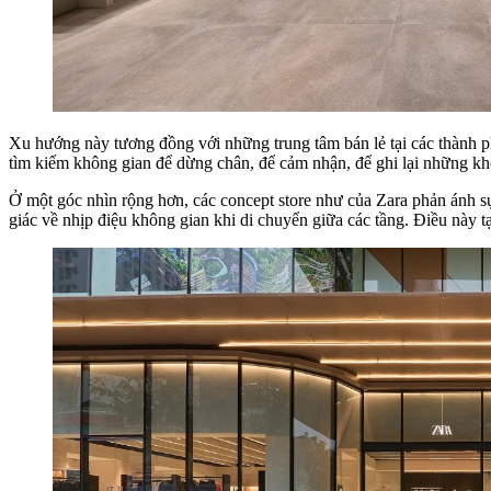
Xu hướng này tương đồng với những trung tâm bán lẻ tại các thành 
tìm kiếm không gian để dừng chân, để cảm nhận, để ghi lại những kho
Ở một góc nhìn rộng hơn, các concept store như của Zara phản ánh sự 
giác về nhịp điệu không gian khi di chuyển giữa các tầng. Điều này t