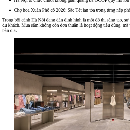
Hà Nội tổ chức chuỗi không gian quảng bá OCOP quy mô lớn
Chợ hoa Xuân Phố cổ 2026: Sắc Tết lan tỏa trong từng nếp p
Trong bối cảnh Hà Nội đang dần định hình là một đô thị sáng tạo, s
du khách. Mua sắm không còn đơn thuần là hoạt động tiêu dùng, mà tr
bản địa.