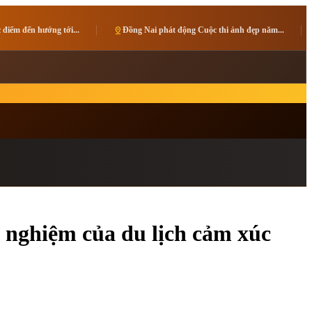
pin_drop
Đồng Nai phát động Cuộc thi ảnh đẹp năm...
pin_drop
Giải vô địch các CL
i nghiệm của du lịch cảm xúc