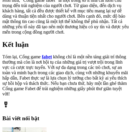
Hơn nữa, “Cổng game fabet” là một trong số ít nhà cái luôn chú
trọng đến trải nghiệm của người chơi. Từ giao diện, đến dịch vụ
khách hàng, tất cả đều được thiết kế với mục tiêu mang lại sự dễ
dàng và thuận tiện nhất cho người chơi. Bên cạnh đó, mức độ bảo
mật thông tin cao cũng là một lợi thế không thể phủ nhận. Tất cả
những yếu tố này đã tạo nên một thương hiệu có uy tín và được yêu
mến trong cộng đồng người chơi.
Kết luận
Tóm lại, Cổng game
fabet
không chỉ là một nền tảng giải trí thông
thường mà còn là nơi hội tụ của những giá trị vượt trội trong lĩnh
vực cá cược trực tuyến. Với sự đa dạng trong các trò chơi, sự an
toàn và minh bạch trong các giao dịch, cùng với những khuyến mãi
hấp dẫn, Fabet thực sự là lựa chọn lý tưởng cho bất kỳ ai yêu thích
sự hồi hộp và thách thức. Nếu bạn chưa thử, hãy một lần ghé thăm
Cổng game Fabet để trải nghiệm những giây phút thư giãn tuyệt
vời!
military_tech
Bài viết nổi bật