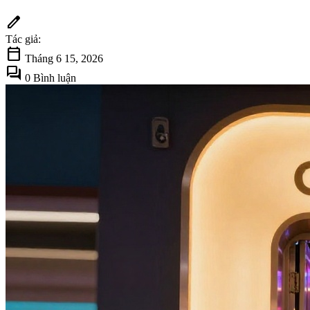
edit
Tác giả:
calendar_today
Tháng 6 15, 2026
forum
0 Bình luận