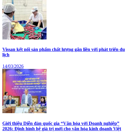
Vissan kết nối sản phẩm chất lượng gắn liền với phát triển du
lịch
14/03/2026
Giới thiệu Diễn đàn quốc gia “Văn hóa với Doanh nghiệp”
2026: Định hình hệ giá trị mới cho văn hóa kinh doanh Việt