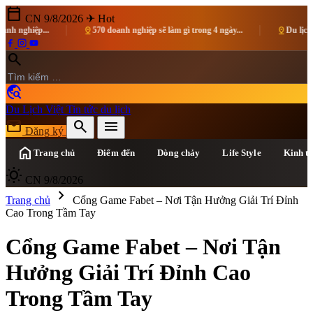
calendar_today
CN 9/8/2026
✈ Hot
pin_drop
570 doanh nghiệp sẽ làm gì trong 4 ngày...
pin_drop
Du lịch MICE và y tế: Hai "
search
Tìm
kiếm
travel_explore
cho:
Du Lịch Việt
Tin tức du lịch
mail
search
menu
Đăng ký
search
home
Trang chủ
Điểm đến
Dòng chảy
Life Style
Kinh tế
Tìm
wb_sunny
kiếm
CN 9/8/2026
cho:
home
chevron_right
pin_drop
pin_drop
pin_drop
pin_drop
Trang chủ
Trang chủ
Cổng Game Fabet – Nơi Tận Hưởng Giải Trí Đỉnh
Điểm đến
Dòng chảy
Life Style
Kinh
pin_drop
pin_drop
pin_drop
pin_drop
Cao Trong Tầm Tay
tế
Xu hướng
Balo du lịch
Ẩm thực
Du lịch thể thao
mail
Đăng ký bản tin du lịch
Cổng Game Fabet – Nơi Tận
Hưởng Giải Trí Đỉnh Cao
Trong Tầm Tay