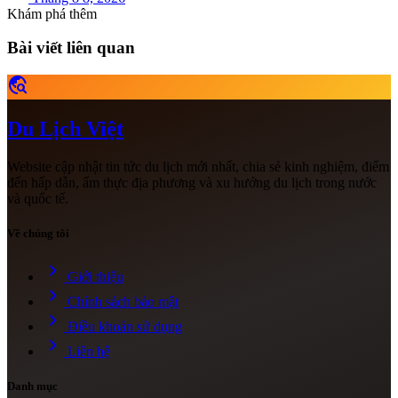
Khám phá thêm
Bài viết liên quan
travel_explore
Du Lịch Việt
Website cập nhật tin tức du lịch mới nhất, chia sẻ kinh nghiệm, điểm
đến hấp dẫn, ẩm thực địa phương và xu hướng du lịch trong nước
và quốc tế.
Về chúng tôi
chevron_right
Giới thiệu
chevron_right
Chính sách bảo mật
chevron_right
Điều khoản sử dụng
chevron_right
Liên hệ
Danh mục