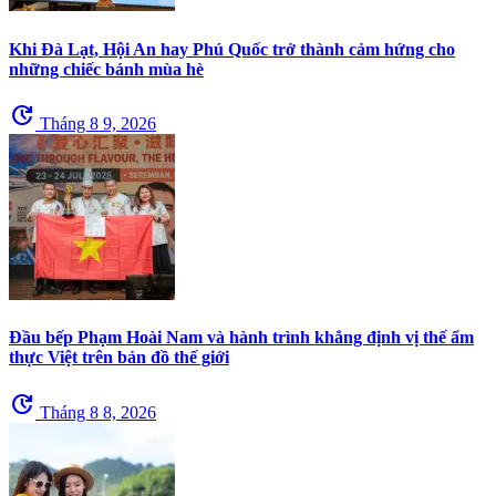
Khi Đà Lạt, Hội An hay Phú Quốc trở thành cảm hứng cho
những chiếc bánh mùa hè
update
Tháng 8 9, 2026
Đầu bếp Phạm Hoài Nam và hành trình khẳng định vị thế ẩm
thực Việt trên bản đồ thế giới
update
Tháng 8 8, 2026