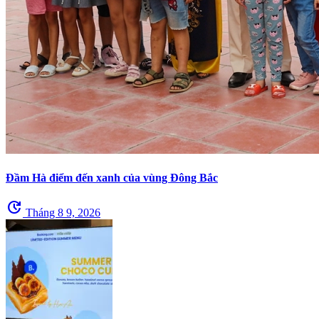
Đầm Hà điểm đến xanh của vùng Đông Bắc
update
Tháng 8 9, 2026