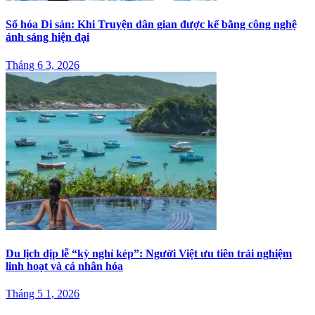
Số hóa Di sản: Khi Truyện dân gian được kể bằng công nghệ
ánh sáng hiện đại
Tháng 6 3, 2026
Du lịch dịp lễ “kỳ nghỉ kép”: Người Việt ưu tiên trải nghiệm
linh hoạt và cá nhân hóa
Tháng 5 1, 2026