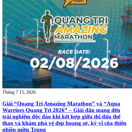
Tháng 7 15, 2026
Giải “Quang Tri Amazing Marathon” và “Aqua
Warriors Quang Tri 2026” – Giải đấu mang đến
trải nghiệm độc đáo khi kết hợp giữa thi đấu thể
thao và khám phá vẻ đẹp hoang sơ, kỳ vĩ của thiên
nhiên miền Trung