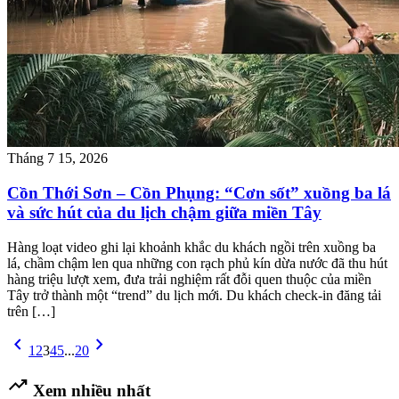
Tháng 7 15, 2026
Cồn Thới Sơn – Cồn Phụng: “Cơn sốt” xuồng ba lá
và sức hút của du lịch chậm giữa miền Tây
Hàng loạt video ghi lại khoảnh khắc du khách ngồi trên xuồng ba
lá, chầm chậm len qua những con rạch phủ kín dừa nước đã thu hút
hàng triệu lượt xem, đưa trải nghiệm rất đỗi quen thuộc của miền
Tây trở thành một “trend” du lịch mới. Du khách check-in đăng tải
trên […]
chevron_left
chevron_right
1
2
3
4
5
...
20
trending_up
Xem nhiều nhất