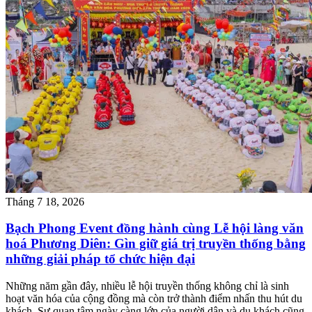
Tháng 7 18, 2026
Bạch Phong Event đồng hành cùng Lễ hội làng văn
hoá Phương Diên: Gìn giữ giá trị truyền thống bằng
những giải pháp tổ chức hiện đại
Những năm gần đây, nhiều lễ hội truyền thống không chỉ là sinh
hoạt văn hóa của cộng đồng mà còn trở thành điểm nhấn thu hút du
khách. Sự quan tâm ngày càng lớn của người dân và du khách cũng