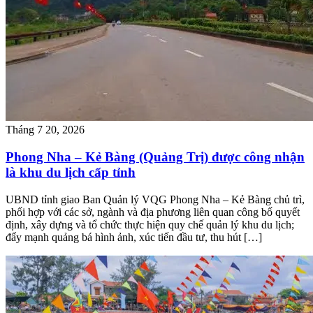
Tháng 7 20, 2026
Phong Nha – Kẻ Bàng (Quảng Trị) được công nhận
là khu du lịch cấp tỉnh
UBND tỉnh giao Ban Quản lý VQG Phong Nha – Kẻ Bàng chủ trì,
phối hợp với các sở, ngành và địa phương liên quan công bố quyết
định, xây dựng và tổ chức thực hiện quy chế quản lý khu du lịch;
đẩy mạnh quảng bá hình ảnh, xúc tiến đầu tư, thu hút […]