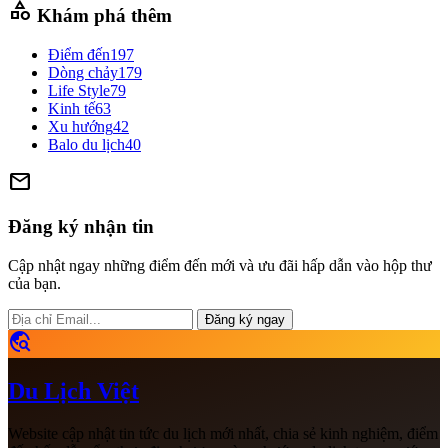
category
Khám phá thêm
Điểm đến
197
Dòng chảy
179
Life Style
79
Kinh tế
63
Xu hướng
42
Balo du lịch
40
mail
Đăng ký nhận tin
Cập nhật ngay những điểm đến mới và ưu đãi hấp dẫn vào hộp thư
của bạn.
Đăng ký ngay
travel_explore
Du Lịch Việt
Website cập nhật tin tức du lịch mới nhất, chia sẻ kinh nghiệm, điểm