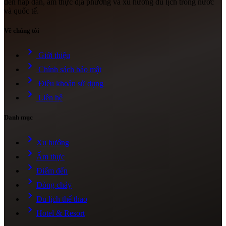
đến hấp dẫn, ẩm thực địa phương và xu hướng du lịch trong nước
và quốc tế.
Về chúng tôi
chevron_right
Giới thiệu
chevron_right
Chính sách bảo mật
chevron_right
Điều khoản sử dụng
chevron_right
Liên hệ
Danh mục
chevron_right
Xu hướng
chevron_right
Ẩm thực
chevron_right
Điểm đến
chevron_right
Dòng chảy
chevron_right
Du lịch thể thao
chevron_right
Hotel & Resort