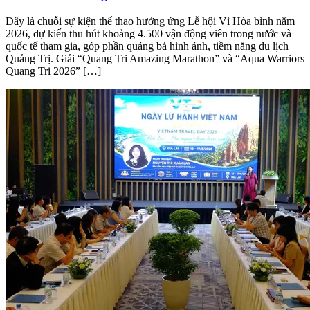
Đây là chuỗi sự kiện thể thao hưởng ứng Lễ hội Vì Hòa bình năm
2026, dự kiến thu hút khoảng 4.500 vận động viên trong nước và
quốc tế tham gia, góp phần quảng bá hình ảnh, tiềm năng du lịch
Quảng Trị. Giải “Quang Tri Amazing Marathon” và “Aqua Warriors
Quang Tri 2026” […]