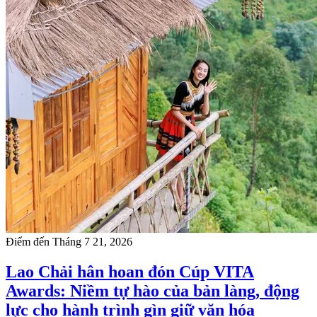
Điểm đến
Tháng 7 21, 2026
Lao Chải hân hoan đón Cúp VITA
Awards: Niềm tự hào của bản làng, động
lực cho hành trình gìn giữ văn hóa