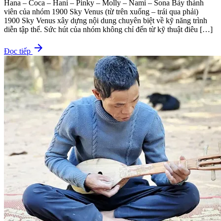
Hana – Coca – Hani – Pinky – Molly – Nami – Sona Bảy thành
viên của nhóm 1900 Sky Venus (từ trên xuống – trái qua phải)
1900 Sky Venus xây dựng nội dung chuyên biệt về kỹ năng trình
diễn tập thể. Sức hút của nhóm không chỉ đến từ kỹ thuật điêu […]
arrow_forward
Đọc tiếp