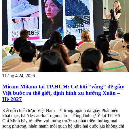
Tháng 4 24, 2026
Micam Milano tại TP.HCM: Cơ hội “vàng” để giày
Việt bước ra thế giới, định hình xu hướng Xuân –
Hè 2027
Kết nối chiến lược Việt Nam – Ý trong ngành da giày Phát biểu
khai mạc, bà Alessandra Tognonato – Tổng lãnh sự Ý tại TP. Hồ
Chí Minh bày tỏ niềm vui mừng trước sự phát triển thương mại
song phương, nhấn mạnh mối quan hệ giữa hai quốc gia không chỉ