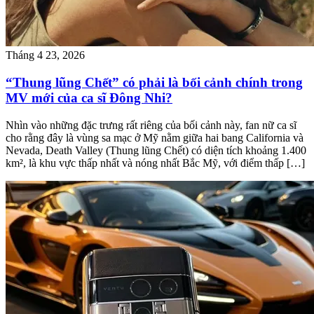
Tháng 4 23, 2026
“Thung lũng Chết” có phải là bối cảnh chính trong
MV mới của ca sĩ Đông Nhi?
Nhìn vào những đặc trưng rất riêng của bối cảnh này, fan nữ ca sĩ
cho rằng đây là vùng sa mạc ở Mỹ nằm giữa hai bang California và
Nevada, Death Valley (Thung lũng Chết) có diện tích khoảng 1.400
km², là khu vực thấp nhất và nóng nhất Bắc Mỹ, với điểm thấp […]