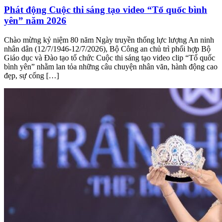
Phát động Cuộc thi sáng tạo video “Tổ quốc bình
yên” năm 2026
Chào mừng kỷ niệm 80 năm Ngày truyền thống lực lượng An ninh
nhân dân (12/7/1946-12/7/2026), Bộ Công an chủ trì phối hợp Bộ
Giáo dục và Đào tạo tổ chức Cuộc thi sáng tạo video clip “Tổ quốc
bình yên” nhằm lan tỏa những câu chuyện nhân văn, hành động cao
đẹp, sự cống […]