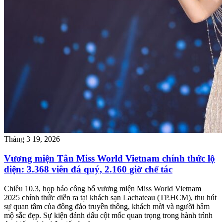
Tháng 3 19, 2026
Vương miện Tân Miss World Vietnam chính thức lộ
diện: 3.368 viên đá quý, 2.160 giờ chế tác
Chiều 10.3, họp báo công bố vương miện Miss World Vietnam
2025 chính thức diễn ra tại khách sạn Lachateau (TP.HCM), thu hút
sự quan tâm của đông đảo truyền thông, khách mời và người hâm
mộ sắc đẹp. Sự kiện đánh dấu cột mốc quan trọng trong hành trình