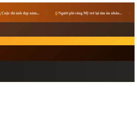
pin_drop
Người phi công Mỹ trở lại tìm ân nhân...
pin_drop
Tạp chí Vietnam Travel bổ n