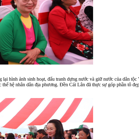
ng lại hình ảnh sinh hoạt, đấu tranh dựng nước và giữ nước của dân tộ
 thế hệ nhân dân địa phương. Đền Cái Lân đã thực sự góp phần tô đẹp