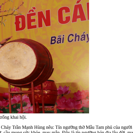
ống khai hội.
Cháy Trần Mạnh Hùng nêu: Tín ngưỡng thờ Mẫu Tam phủ của người Việt
 cầu mong sức khỏe, may mắn. Đây là tín ngưỡng bản địa lâu đời, ma