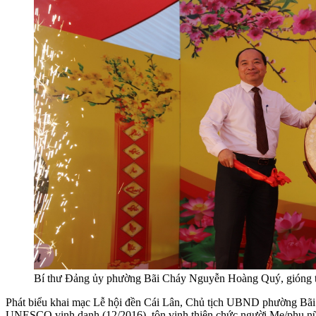
Bí thư Đảng ủy phường Bãi Cháy Nguyễn Hoàng Quý, gióng tr
Phát biểu khai mạc Lễ hội đền Cái Lân, Chủ tịch UBND phường Bãi 
UNESCO vinh danh (12/2016), tôn vinh thiên chức người Mẹ/phụ nữ,