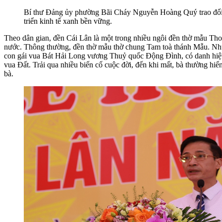
Bí thư Đảng ủy phường Bãi Cháy Nguyễn Hoàng Quý trao đổi vớ
triển kinh tế xanh bền vững.
Theo dân gian, đền Cái Lân là một trong nhiều ngôi đền thờ mẫu Thoả
nước. Thông thường, đền thờ mẫu thờ chung Tam toà thánh Mẫu. Nhưn
con gái vua Bát Hải Long vương Thuỷ quốc Động Đình, có danh hiệu 
vua Đất. Trải qua nhiều biến cố cuộc đời, đến khi mất, bà thường hiể
bà.