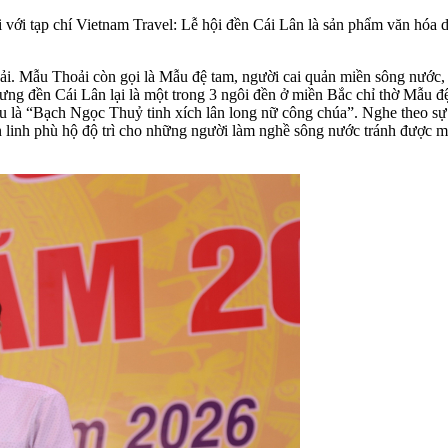
i tạp chí Vietnam Travel: Lễ hội đền Cái Lân là sản phẩm văn hóa d
i. Mẫu Thoải còn gọi là Mẫu đệ tam, người cai quản miền sông nước, b
g đền Cái Lân lại là một trong 3 ngôi đền ở miền Bắc chỉ thờ Mẫu đệ
là “Bạch Ngọc Thuỷ tinh xích lân long nữ công chúa”. Nghe theo sự 
n linh phù hộ độ trì cho những người làm nghề sông nước tránh được mưa