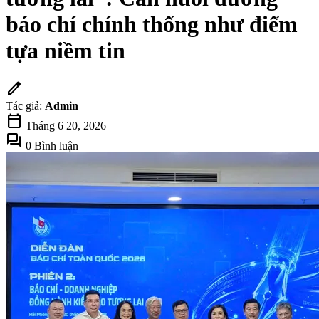
báo chí chính thống như điểm
tựa niềm tin
edit
Tác giả:
Admin
calendar_today
Tháng 6 20, 2026
forum
0 Bình luận