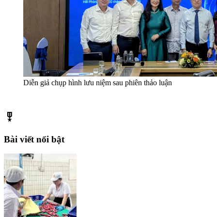
Diễn giả chụp hình lưu niệm sau phiên thảo luận
military_tech
Bài viết nổi bật