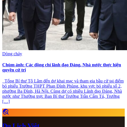
Dòng chảy
Chùm ảnh: Các đồng chí lãnh đạo Đảng, Nhà nước thực hiện
quyền cử tri
Tổng Bí thư Tô Lâm đến dự khai mạc và tham gia bầu cử tại điểm
bỏ phiếu Trường THPT Phan Đình Phùng, khu vực bỏ phiếu số 2,
phường Ba Đình, Hà Nội. Cùng dự có nhiều Lãnh đạo Đảng, Nhà
nước như Thường trực Ban Bí thư Trưởng Trần Cẩm Tú, Trưởng
[…]
travel_explore
Du Lịch Việt