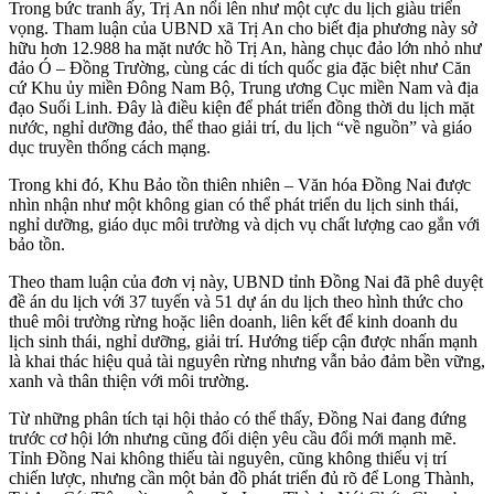
Trong bức tranh ấy, Trị An nổi lên như một cực du lịch giàu triển
vọng. Tham luận của UBND xã Trị An cho biết địa phương này sở
hữu hơn 12.988 ha mặt nước hồ Trị An, hàng chục đảo lớn nhỏ như
đảo Ó – Đồng Trường, cùng các di tích quốc gia đặc biệt như Căn
cứ Khu ủy miền Đông Nam Bộ, Trung ương Cục miền Nam và địa
đạo Suối Linh. Đây là điều kiện để phát triển đồng thời du lịch mặt
nước, nghỉ dưỡng đảo, thể thao giải trí, du lịch “về nguồn” và giáo
dục truyền thống cách mạng.
Trong khi đó, Khu Bảo tồn thiên nhiên – Văn hóa Đồng Nai được
nhìn nhận như một không gian có thể phát triển du lịch sinh thái,
nghỉ dưỡng, giáo dục môi trường và dịch vụ chất lượng cao gắn với
bảo tồn.
Theo tham luận của đơn vị này, UBND tỉnh Đồng Nai đã phê duyệt
đề án du lịch với 37 tuyến và 51 dự án du lịch theo hình thức cho
thuê môi trường rừng hoặc liên doanh, liên kết để kinh doanh du
lịch sinh thái, nghỉ dưỡng, giải trí. Hướng tiếp cận được nhấn mạnh
là khai thác hiệu quả tài nguyên rừng nhưng vẫn bảo đảm bền vững,
xanh và thân thiện với môi trường.
Từ những phân tích tại hội thảo có thể thấy, Đồng Nai đang đứng
trước cơ hội lớn nhưng cũng đối diện yêu cầu đổi mới mạnh mẽ.
Tỉnh Đồng Nai không thiếu tài nguyên, cũng không thiếu vị trí
chiến lược, nhưng cần một bản đồ phát triển đủ rõ để Long Thành,