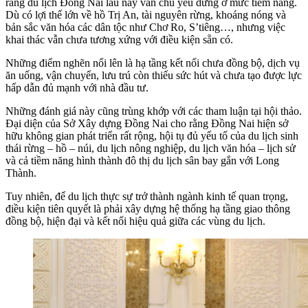
rằng du lịch Đồng Nai lâu nay vẫn chủ yếu dừng ở mức tiềm năng.
Dù có lợi thế lớn về hồ Trị An, tài nguyên rừng, khoáng nóng và
bản sắc văn hóa các dân tộc như Chơ Ro, S’tiêng…, nhưng việc
khai thác vẫn chưa tương xứng với điều kiện sẵn có.
Những điểm nghẽn nổi lên là hạ tầng kết nối chưa đồng bộ, dịch vụ
ăn uống, vận chuyển, lưu trú còn thiếu sức hút và chưa tạo được lực
hấp dẫn đủ mạnh với nhà đầu tư.
Những đánh giá này cũng trùng khớp với các tham luận tại hội thảo.
Đại diện của Sở Xây dựng Đồng Nai cho rằng Đồng Nai hiện sở
hữu không gian phát triển rất rộng, hội tụ đủ yếu tố của du lịch sinh
thái rừng – hồ – núi, du lịch nông nghiệp, du lịch văn hóa – lịch sử
và cả tiềm năng hình thành đô thị du lịch sân bay gắn với Long
Thành.
Tuy nhiên, để du lịch thực sự trở thành ngành kinh tế quan trọng,
điều kiện tiên quyết là phải xây dựng hệ thống hạ tầng giao thông
đồng bộ, hiện đại và kết nối hiệu quả giữa các vùng du lịch.