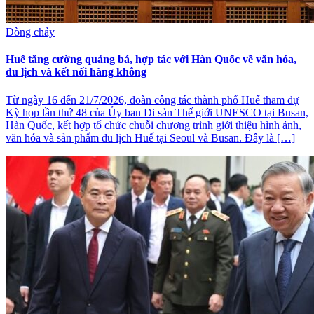
Dòng chảy
Huế tăng cường quảng bá, hợp tác với Hàn Quốc về văn hóa,
du lịch và kết nối hàng không
Từ ngày 16 đến 21/7/2026, đoàn công tác thành phố Huế tham dự
Kỳ họp lần thứ 48 của Ủy ban Di sản Thế giới UNESCO tại Busan,
Hàn Quốc, kết hợp tổ chức chuỗi chương trình giới thiệu hình ảnh,
văn hóa và sản phẩm du lịch Huế tại Seoul và Busan. Đây là […]