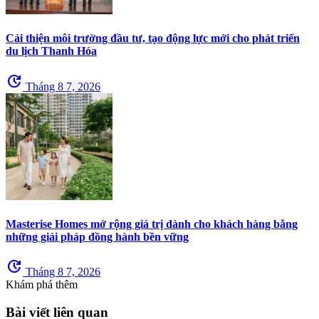
Cải thiện môi trường đầu tư, tạo động lực mới cho phát triển
du lịch Thanh Hóa
update
Tháng 8 7, 2026
Masterise Homes mở rộng giá trị dành cho khách hàng bằng
những giải pháp đồng hành bền vững
update
Tháng 8 7, 2026
Khám phá thêm
Bài viết liên quan