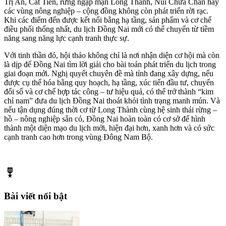
Trị An, Cát Tiên, rừng ngập mặn Long Thành, Núi Chứa Chan hay
các vùng nông nghiệp – cộng đồng không còn phát triển rời rạc.
Khi các điểm đến được kết nối bằng hạ tầng, sản phẩm và cơ chế
điều phối thống nhất, du lịch Đồng Nai mới có thể chuyển từ tiềm
năng sang năng lực cạnh tranh thực sự.
Với tinh thần đó, hội thảo không chỉ là nơi nhận diện cơ hội mà còn
là dịp để Đồng Nai tìm lời giải cho bài toán phát triển du lịch trong
giai đoạn mới. Nghị quyết chuyên đề mà tỉnh đang xây dựng, nếu
được cụ thể hóa bằng quy hoạch, hạ tầng, xúc tiến đầu tư, chuyển
đổi số và cơ chế hợp tác công – tư hiệu quả, có thể trở thành “kim
chỉ nam” đưa du lịch Đồng Nai thoát khỏi tình trạng manh mún. Và
nếu tận dụng đúng thời cơ từ Long Thành cùng hệ sinh thái rừng –
hồ – nông nghiệp sẵn có, Đồng Nai hoàn toàn có cơ sở để hình
thành một diện mạo du lịch mới, hiện đại hơn, xanh hơn và có sức
cạnh tranh cao hơn trong vùng Đông Nam Bộ.
military_tech
Bài viết nổi bật