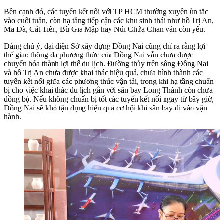
Bên cạnh đó, các tuyến kết nối với TP HCM thường xuyên ùn tắc
vào cuối tuần, còn hạ tầng tiếp cận các khu sinh thái như hồ Trị An,
Mã Đà, Cát Tiên, Bù Gia Mập hay Núi Chứa Chan vẫn còn yếu.
Đáng chú ý, đại diện Sở xây dựng Đồng Nai cũng chỉ ra rằng lợi
thế giao thông đa phương thức của Đồng Nai vẫn chưa được
chuyển hóa thành lợi thế du lịch. Đường thủy trên sông Đồng Nai
và hồ Trị An chưa được khai thác hiệu quả, chưa hình thành các
tuyến kết nối giữa các phương thức vận tải, trong khi hạ tầng chuẩn
bị cho việc khai thác du lịch gắn với sân bay Long Thành còn chưa
đồng bộ. Nếu không chuẩn bị tốt các tuyến kết nối ngay từ bây giờ,
Đồng Nai sẽ khó tận dụng hiệu quả cơ hội khi sân bay đi vào vận
hành.