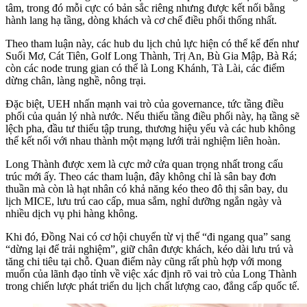
tâm, trong đó mỗi cực có bản sắc riêng nhưng được kết nối bằng
hành lang hạ tầng, dòng khách và cơ chế điều phối thống nhất.
Theo tham luận này, các hub du lịch chủ lực hiện có thể kể đến như
Suối Mơ, Cát Tiên, Golf Long Thành, Trị An, Bù Gia Mập, Bà Rá;
còn các node trung gian có thể là Long Khánh, Tà Lài, các điểm
dừng chân, làng nghề, nông trại.
Đặc biệt, UEH nhấn mạnh vai trò của governance, tức tầng điều
phối của quản lý nhà nước. Nếu thiếu tầng điều phối này, hạ tầng sẽ
lệch pha, đầu tư thiếu tập trung, thương hiệu yếu và các hub không
thể kết nối với nhau thành một mạng lưới trải nghiệm liên hoàn.
Long Thành được xem là cực mở cửa quan trọng nhất trong cấu
trúc mới ấy. Theo các tham luận, đây không chỉ là sân bay đơn
thuần mà còn là hạt nhân có khả năng kéo theo đô thị sân bay, du
lịch MICE, lưu trú cao cấp, mua sắm, nghỉ dưỡng ngắn ngày và
nhiều dịch vụ phi hàng không.
Khi đó, Đồng Nai có cơ hội chuyển từ vị thế “đi ngang qua” sang
“dừng lại để trải nghiệm”, giữ chân được khách, kéo dài lưu trú và
tăng chi tiêu tại chỗ. Quan điểm này cũng rất phù hợp với mong
muốn của lãnh đạo tỉnh về việc xác định rõ vai trò của Long Thành
trong chiến lược phát triển du lịch chất lượng cao, đẳng cấp quốc tế.