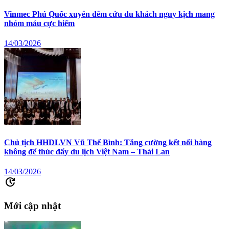
Vinmec Phú Quốc xuyên đêm cứu du khách nguy kịch mang
nhóm máu cực hiếm
14/03/2026
Chủ tịch HHDLVN Vũ Thế Bình: Tăng cường kết nối hàng
không để thúc đẩy du lịch Việt Nam – Thái Lan
14/03/2026
update
Mới cập nhật