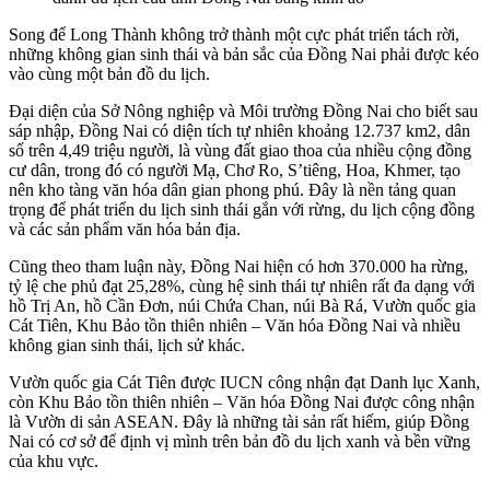
Song để Long Thành không trở thành một cực phát triển tách rời,
những không gian sinh thái và bản sắc của Đồng Nai phải được kéo
vào cùng một bản đồ du lịch.
Đại diện của Sở Nông nghiệp và Môi trường Đồng Nai cho biết sau
sáp nhập, Đồng Nai có diện tích tự nhiên khoảng 12.737 km2, dân
số trên 4,49 triệu người, là vùng đất giao thoa của nhiều cộng đồng
cư dân, trong đó có người Mạ, Chơ Ro, S’tiêng, Hoa, Khmer, tạo
nên kho tàng văn hóa dân gian phong phú. Đây là nền tảng quan
trọng để phát triển du lịch sinh thái gắn với rừng, du lịch cộng đồng
và các sản phẩm văn hóa bản địa.
Cũng theo tham luận này, Đồng Nai hiện có hơn 370.000 ha rừng,
tỷ lệ che phủ đạt 25,28%, cùng hệ sinh thái tự nhiên rất đa dạng với
hồ Trị An, hồ Cần Đơn, núi Chứa Chan, núi Bà Rá, Vườn quốc gia
Cát Tiên, Khu Bảo tồn thiên nhiên – Văn hóa Đồng Nai và nhiều
không gian sinh thái, lịch sử khác.
Vườn quốc gia Cát Tiên được IUCN công nhận đạt Danh lục Xanh,
còn Khu Bảo tồn thiên nhiên – Văn hóa Đồng Nai được công nhận
là Vườn di sản ASEAN. Đây là những tài sản rất hiếm, giúp Đồng
Nai có cơ sở để định vị mình trên bản đồ du lịch xanh và bền vững
của khu vực.