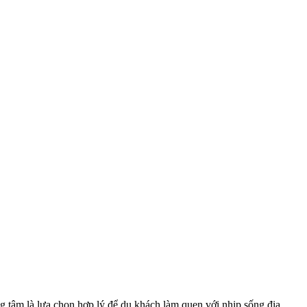
g tâm là lựa chọn hợp lý để du khách làm quen với nhịp sống địa