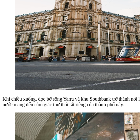
Khi chiều xuống, dọc bờ sông Yarra và khu Southbank trở thành nơi 
nước mang đến cảm giác thư thái rất riêng của thành phố này.