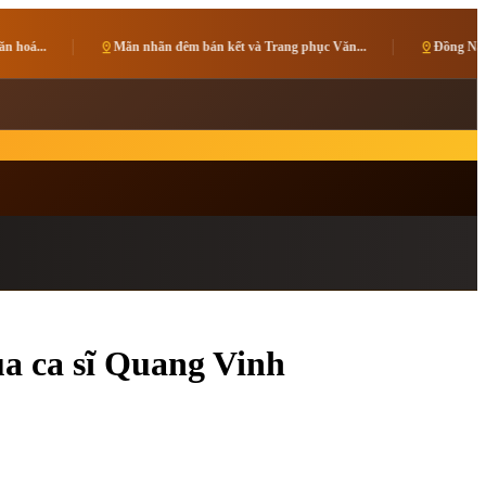
nhãn đêm bán kết và Trang phục Văn...
pin_drop
Đồng Nai phát động Cuộc thi ảnh 
ủa ca sĩ Quang Vinh