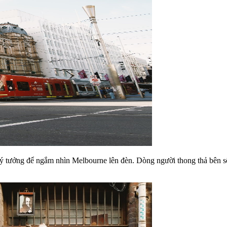
lý tưởng để ngắm nhìn Melbourne lên đèn. Dòng người thong thả bên s