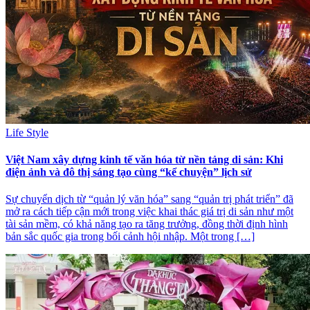
Life Style
Việt Nam xây dựng kinh tế văn hóa từ nền tảng di sản: Khi
điện ảnh và đô thị sáng tạo cùng “kể chuyện” lịch sử
Sự chuyển dịch từ “quản lý văn hóa” sang “quản trị phát triển” đã
mở ra cách tiếp cận mới trong việc khai thác giá trị di sản như một
tài sản mềm, có khả năng tạo ra tăng trưởng, đồng thời định hình
bản sắc quốc gia trong bối cảnh hội nhập. Một trong […]