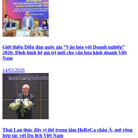
Giới thiệu Diễn đàn quốc gia “Văn hóa với Doanh nghiệp”
2026: Định hình hệ giá trị mới cho văn hóa kinh doanh Việt
Nam
14/03/2026
Thái Lan thúc đẩy vị thế trung tâm HoReCa châu Á, mở rộng
hợp tác với Du lịch Việt Nam