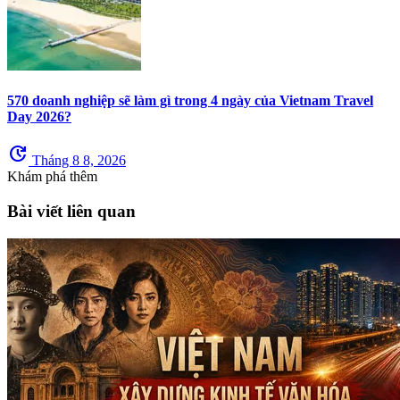
570 doanh nghiệp sẽ làm gì trong 4 ngày của Vietnam Travel
Day 2026?
update
Tháng 8 8, 2026
Khám phá thêm
Bài viết liên quan