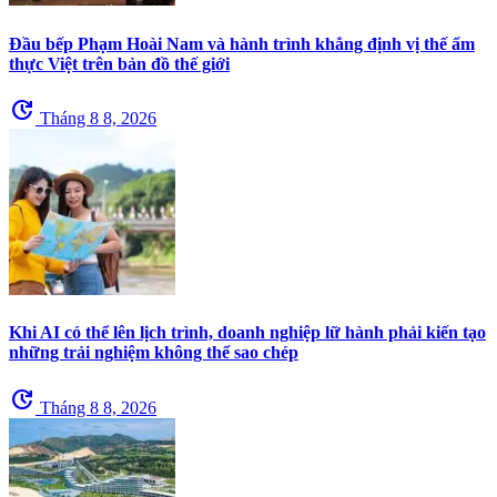
Đầu bếp Phạm Hoài Nam và hành trình khẳng định vị thế ẩm
thực Việt trên bản đồ thế giới
update
Tháng 8 8, 2026
Khi AI có thể lên lịch trình, doanh nghiệp lữ hành phải kiến tạo
những trải nghiệm không thể sao chép
update
Tháng 8 8, 2026