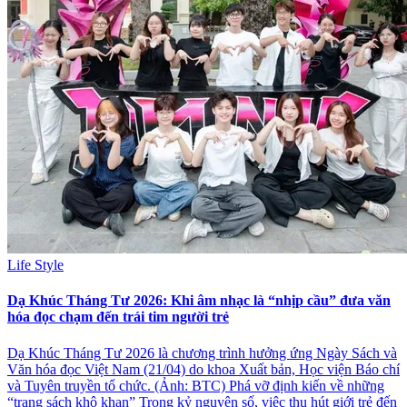
Life Style
Dạ Khúc Tháng Tư 2026: Khi âm nhạc là “nhịp cầu” đưa văn
hóa đọc chạm đến trái tim người trẻ
Dạ Khúc Tháng Tư 2026 là chương trình hưởng ứng Ngày Sách và
Văn hóa đọc Việt Nam (21/04) do khoa Xuất bản, Học viện Báo chí
và Tuyên truyền tổ chức. (Ảnh: BTC) Phá vỡ định kiến về những
“trang sách khô khan” Trong kỷ nguyên số, việc thu hút giới trẻ đến