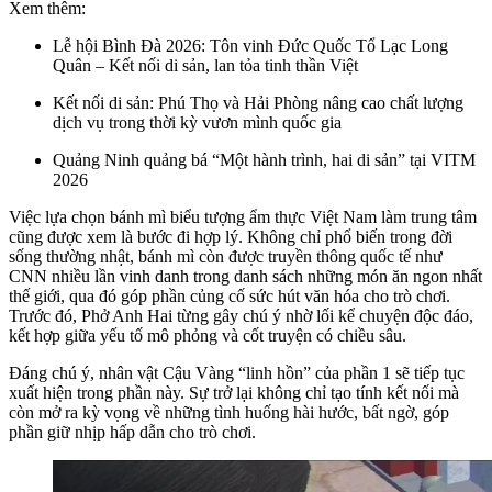
Xem thêm:
Lễ hội Bình Đà 2026: Tôn vinh Đức Quốc Tổ Lạc Long
Quân – Kết nối di sản, lan tỏa tinh thần Việt
Kết nối di sản: Phú Thọ và Hải Phòng nâng cao chất lượng
dịch vụ trong thời kỳ vươn mình quốc gia
Quảng Ninh quảng bá “Một hành trình, hai di sản” tại VITM
2026
Việc lựa chọn bánh mì biểu tượng ẩm thực Việt Nam làm trung tâm
cũng được xem là bước đi hợp lý. Không chỉ phổ biến trong đời
sống thường nhật, bánh mì còn được truyền thông quốc tế như
CNN nhiều lần vinh danh trong danh sách những món ăn ngon nhất
thế giới, qua đó góp phần củng cố sức hút văn hóa cho trò chơi.
Trước đó, Phở Anh Hai từng gây chú ý nhờ lối kể chuyện độc đáo,
kết hợp giữa yếu tố mô phỏng và cốt truyện có chiều sâu.
Đáng chú ý, nhân vật Cậu Vàng “linh hồn” của phần 1 sẽ tiếp tục
xuất hiện trong phần này. Sự trở lại không chỉ tạo tính kết nối mà
còn mở ra kỳ vọng về những tình huống hài hước, bất ngờ, góp
phần giữ nhịp hấp dẫn cho trò chơi.