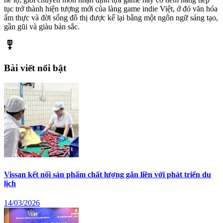
tục trở thành hiện tượng mới của làng game indie Việt, ở đó văn hóa
ẩm thực và đời sống đô thị được kể lại bằng một ngôn ngữ sáng tạo,
gần gũi và giàu bản sắc.
military_tech
Bài viết nổi bật
Vissan kết nối sản phẩm chất lượng gắn liền với phát triển du
lịch
14/03/2026