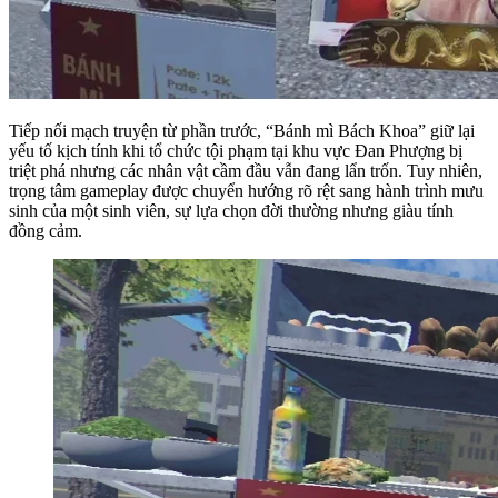
Tiếp nối mạch truyện từ phần trước, “Bánh mì Bách Khoa” giữ lại
yếu tố kịch tính khi tổ chức tội phạm tại khu vực Đan Phượng bị
triệt phá nhưng các nhân vật cầm đầu vẫn đang lẩn trốn. Tuy nhiên,
trọng tâm gameplay được chuyển hướng rõ rệt sang hành trình mưu
sinh của một sinh viên, sự lựa chọn đời thường nhưng giàu tính
đồng cảm.