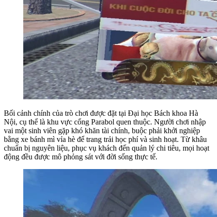
Bối cảnh chính của trò chơi được đặt tại Đại học Bách khoa Hà
Nội, cụ thể là khu vực cổng Parabol quen thuộc. Người chơi nhập
vai một sinh viên gặp khó khăn tài chính, buộc phải khởi nghiệp
bằng xe bánh mì vỉa hè để trang trải học phí và sinh hoạt. Từ khâu
chuẩn bị nguyên liệu, phục vụ khách đến quản lý chi tiêu, mọi hoạt
động đều được mô phỏng sát với đời sống thực tế.