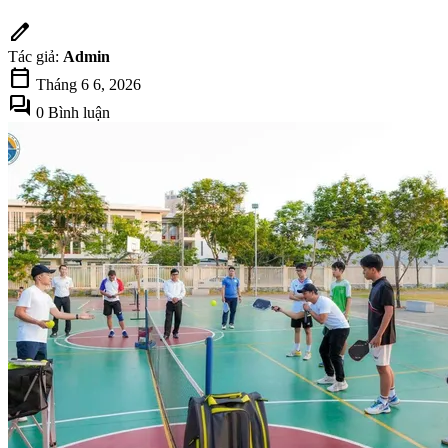
edit
Tác giả:
Admin
calendar_today
Tháng 6 6, 2026
forum
0 Bình luận