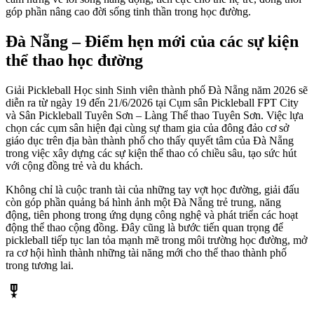
góp phần nâng cao đời sống tinh thần trong học đường.
Đà Nẵng – Điểm hẹn mới của các sự kiện
thể thao học đường
Giải Pickleball Học sinh Sinh viên thành phố Đà Nẵng năm 2026 sẽ
diễn ra từ ngày 19 đến 21/6/2026 tại Cụm sân Pickleball FPT City
và Sân Pickleball Tuyên Sơn – Làng Thể thao Tuyên Sơn. Việc lựa
chọn các cụm sân hiện đại cùng sự tham gia của đông đảo cơ sở
giáo dục trên địa bàn thành phố cho thấy quyết tâm của Đà Nẵng
trong việc xây dựng các sự kiện thể thao có chiều sâu, tạo sức hút
với cộng đồng trẻ và du khách.
Không chỉ là cuộc tranh tài của những tay vợt học đường, giải đấu
còn góp phần quảng bá hình ảnh một Đà Nẵng trẻ trung, năng
động, tiên phong trong ứng dụng công nghệ và phát triển các hoạt
động thể thao cộng đồng. Đây cũng là bước tiến quan trọng để
pickleball tiếp tục lan tỏa mạnh mẽ trong môi trường học đường, mở
ra cơ hội hình thành những tài năng mới cho thể thao thành phố
trong tương lai.
military_tech