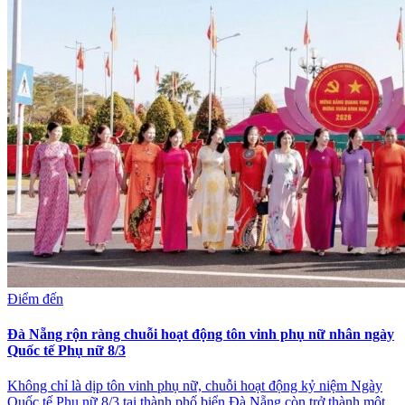
Điểm đến
Đà Nẵng rộn ràng chuỗi hoạt động tôn vinh phụ nữ nhân ngày
Quốc tế Phụ nữ 8/3
Không chỉ là dịp tôn vinh phụ nữ, chuỗi hoạt động kỷ niệm Ngày
Quốc tế Phụ nữ 8/3 tại thành phố biển Đà Nẵng còn trở thành một