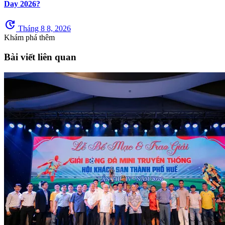
Day 2026?
update
Tháng 8 8, 2026
Khám phá thêm
Bài viết liên quan