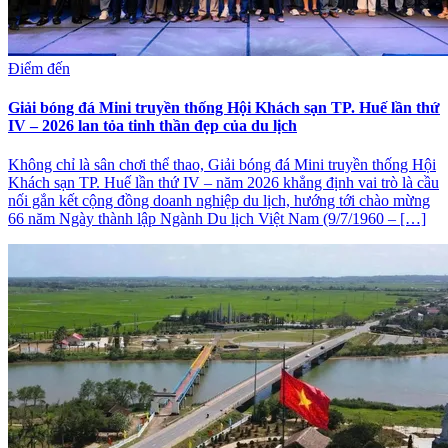
Điểm đến
Giải bóng đá Mini truyền thống Hội Khách sạn TP. Huế lần thứ
IV – 2026 lan tỏa tinh thần đẹp của du lịch
Không chỉ là sân chơi thể thao, Giải bóng đá Mini truyền thống Hội
Khách sạn TP. Huế lần thứ IV – năm 2026 khẳng định vai trò là cầu
nối gắn kết cộng đồng doanh nghiệp du lịch, hướng tới chào mừng
66 năm Ngày thành lập Ngành Du lịch Việt Nam (9/7/1960 – […]