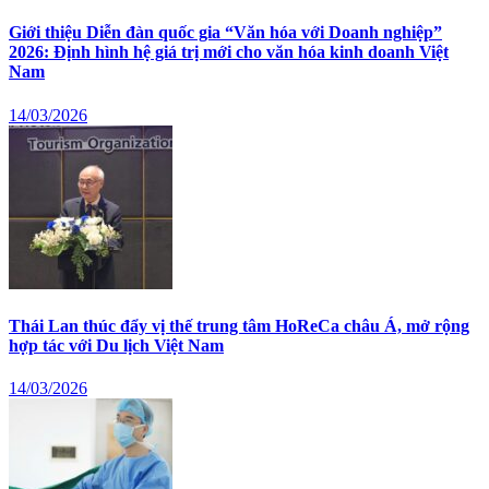
Giới thiệu Diễn đàn quốc gia “Văn hóa với Doanh nghiệp”
2026: Định hình hệ giá trị mới cho văn hóa kinh doanh Việt
Nam
14/03/2026
Thái Lan thúc đẩy vị thế trung tâm HoReCa châu Á, mở rộng
hợp tác với Du lịch Việt Nam
14/03/2026