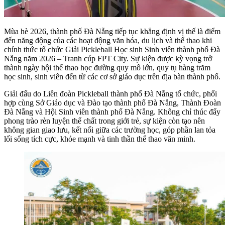
Mùa hè 2026, thành phố Đà Nẵng tiếp tục khẳng định vị thế là điểm
đến năng động của các hoạt động văn hóa, du lịch và thể thao khi
chính thức tổ chức Giải Pickleball Học sinh Sinh viên thành phố Đà
Nẵng năm 2026 – Tranh cúp FPT City. Sự kiện được kỳ vọng trở
thành ngày hội thể thao học đường quy mô lớn, quy tụ hàng trăm
học sinh, sinh viên đến từ các cơ sở giáo dục trên địa bàn thành phố.
Giải đấu do Liên đoàn Pickleball thành phố Đà Nẵng tổ chức, phối
hợp cùng Sở Giáo dục và Đào tạo thành phố Đà Nẵng, Thành Đoàn
Đà Nẵng và Hội Sinh viên thành phố Đà Nẵng. Không chỉ thúc đẩy
phong trào rèn luyện thể chất trong giới trẻ, sự kiện còn tạo nên
không gian giao lưu, kết nối giữa các trường học, góp phần lan tỏa
lối sống tích cực, khỏe mạnh và tinh thần thể thao văn minh.