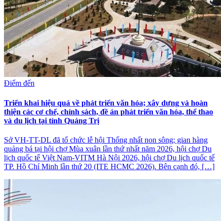
Điểm đến
Triển khai hiệu quả về phát triển văn hóa; xây dựng và hoàn
thiện các cơ chế, chính sách, đề án phát triển văn hóa, thể thao
và du lịch tại tỉnh Quảng Trị
Sở VH-TT-DL đã tổ chức lễ hội Thống nhất non sông; gian hàng
quảng bá tại hội chợ Mùa xuân lần thứ nhất năm 2026, hội chợ Du
lịch quốc tế Việt Nam-VITM Hà Nội 2026, hội chợ Du lịch quốc tế
TP. Hồ Chí Minh lần thứ 20 (ITE HCMC 2026). Bên cạnh đó, […]