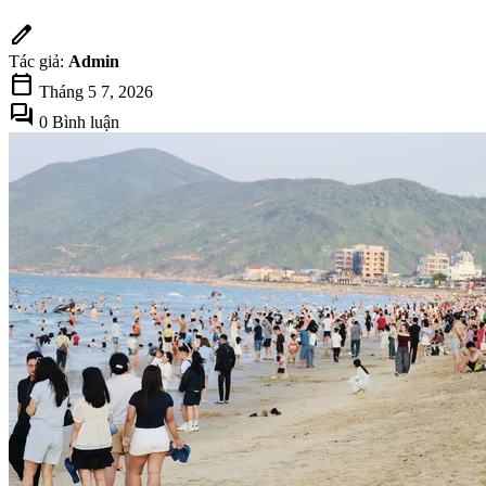
edit
Tác giả:
Admin
calendar_today
Tháng 5 7, 2026
forum
0 Bình luận