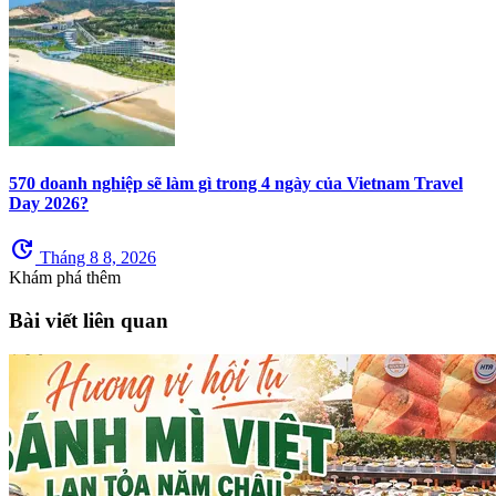
570 doanh nghiệp sẽ làm gì trong 4 ngày của Vietnam Travel
Day 2026?
update
Tháng 8 8, 2026
Khám phá thêm
Bài viết liên quan