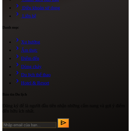
chevron_right
Điều khoản sử dụng
chevron_right
Liên hệ
Danh mục
chevron_right
Xu hướng
chevron_right
Ẩm thực
chevron_right
Điểm đến
chevron_right
Dòng chảy
chevron_right
Du lịch thể thao
chevron_right
Hotel & Resort
Bản tin Du lịch
Đăng ký để là người đầu tiên nhận những cẩm nang và gợi ý điểm
đến hữu ích nhất.
send