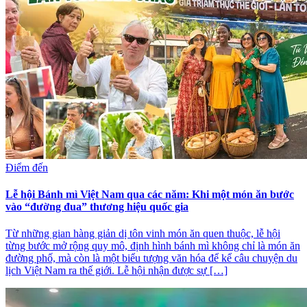
Điểm đến
Lễ hội Bánh mì Việt Nam qua các năm: Khi một món ăn bước
vào “đường đua” thương hiệu quốc gia
Từ những gian hàng giản dị tôn vinh món ăn quen thuộc, lễ hội
từng bước mở rộng quy mô, định hình bánh mì không chỉ là món ăn
đường phố, mà còn là một biểu tượng văn hóa để kể câu chuyện du
lịch Việt Nam ra thế giới. Lễ hội nhận được sự […]