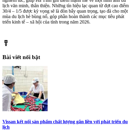
nghiêm túc, giúp Hà Tĩnh ghi điểm mạnh mẽ về một hình ảnh du
lịch văn minh, thân thiện. Những tín hiệu lạc quan từ đợt cao điểm
30/4 – 1/5 được kỳ vọng sẽ là đòn bẩy quan trọng, tạo đà cho một
mùa du lịch hè bùng nổ, góp phần hoàn thành các mục tiêu phát
triển kinh tế – xã hội của tỉnh trong năm 2026.
military_tech
Bài viết nổi bật
Vissan kết nối sản phẩm chất lượng gắn liền với phát triển du
lịch