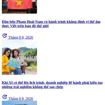
Đầu bếp Phạm Hoài Nam và hành trình khẳng định vị thế ẩm
thực Việt trên bản đồ thế giới
update
Tháng 8 8, 2026
Khi AI có thể lên lịch trình, doanh nghiệp lữ hành phải kiến tạo
những trải nghiệm không thể sao chép
update
Tháng 8 8, 2026