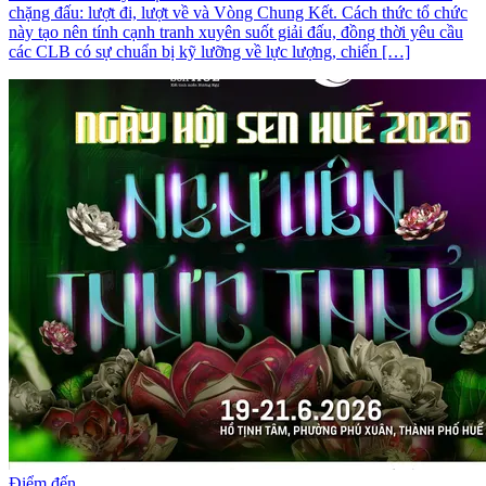
chặng đấu: lượt đi, lượt về và Vòng Chung Kết. Cách thức tổ chức
này tạo nên tính cạnh tranh xuyên suốt giải đấu, đồng thời yêu cầu
các CLB có sự chuẩn bị kỹ lưỡng về lực lượng, chiến […]
Điểm đến