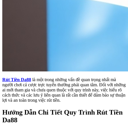
Rút Tiền Da88
là một trong những vấn đề quan trọng nhất mà
người chơi cá cược trực tuyến thường phải quan tâm. Đối với những
ai mới tham gia và chưa quen thuộc với quy trình này, việc hiểu rõ
cách thức và các lưu ý liên quan là rất cần thiết để đảm bảo sự thuận
lợi và an toàn trong việc rút tiền.
Hướng Dẫn Chi Tiết Quy Trình Rút Tiền
Da88