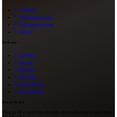
chevron_right
Giới thiệu
chevron_right
Chính sách bảo mật
chevron_right
Điều khoản sử dụng
chevron_right
Liên hệ
Danh mục
chevron_right
Xu hướng
chevron_right
Ẩm thực
chevron_right
Điểm đến
chevron_right
Dòng chảy
chevron_right
Du lịch thể thao
chevron_right
Hotel & Resort
Bản tin Du lịch
Đăng ký để là người đầu tiên nhận những cẩm nang và gợi ý điểm
đến hữu ích nhất.