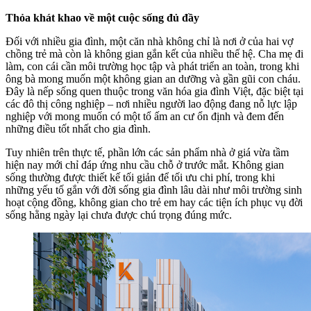
Thỏa khát khao về một cuộc sống đủ đầy
Đối với nhiều gia đình, một căn nhà không chỉ là nơi ở của hai vợ
chồng trẻ mà còn là không gian gắn kết của nhiều thế hệ. Cha mẹ đi
làm, con cái cần môi trường học tập và phát triển an toàn, trong khi
ông bà mong muốn một không gian an dưỡng và gần gũi con cháu.
Đây là nếp sống quen thuộc trong văn hóa gia đình Việt, đặc biệt tại
các đô thị công nghiệp – nơi nhiều người lao động đang nỗ lực lập
nghiệp với mong muốn có một tổ ấm an cư ổn định và đem đến
những điều tốt nhất cho gia đình.
Tuy nhiên trên thực tế, phần lớn các sản phẩm nhà ở giá vừa tầm
hiện nay mới chỉ đáp ứng nhu cầu chỗ ở trước mắt. Không gian
sống thường được thiết kế tối giản để tối ưu chi phí, trong khi
những yếu tố gắn với đời sống gia đình lâu dài như môi trường sinh
hoạt cộng đồng, không gian cho trẻ em hay các tiện ích phục vụ đời
sống hằng ngày lại chưa được chú trọng đúng mức.