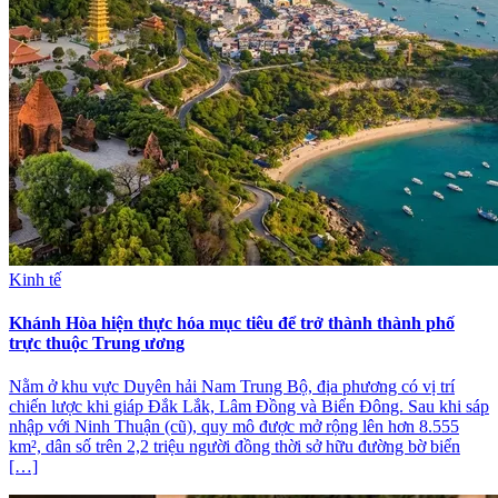
Kinh tế
Khánh Hòa hiện thực hóa mục tiêu để trở thành thành phố
trực thuộc Trung ương
Nằm ở khu vực Duyên hải Nam Trung Bộ, địa phương có vị trí
chiến lược khi giáp Đắk Lắk, Lâm Đồng và Biển Đông. Sau khi sáp
nhập với Ninh Thuận (cũ), quy mô được mở rộng lên hơn 8.555
km², dân số trên 2,2 triệu người đồng thời sở hữu đường bờ biển
[…]