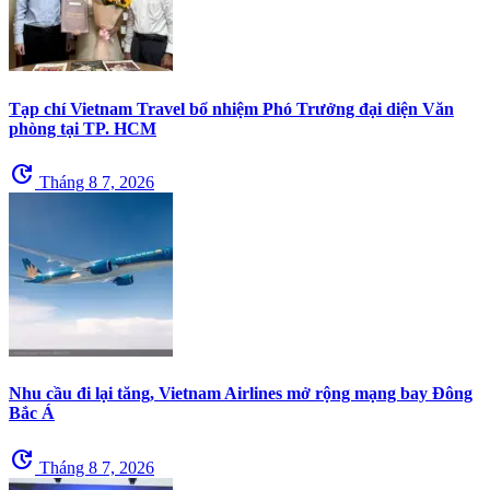
Tạp chí Vietnam Travel bổ nhiệm Phó Trưởng đại diện Văn
phòng tại TP. HCM
update
Tháng 8 7, 2026
Nhu cầu đi lại tăng, Vietnam Airlines mở rộng mạng bay Đông
Bắc Á
update
Tháng 8 7, 2026