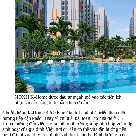
NOXH K-Home được đầu tư mạnh mẽ vào các tiện ích
phục vụ đời sống tinh thần cho cư dân.
Chuỗi dự án K-Home được Kim Oanh Land phát triển theo một
hướng tiếp cận khác. Thay vì chỉ giải bài toán “có nhà để ở”, K-
Home hướng đến việc tạo ra một môi trường sống phù hợp với nhịp
sinh hoạt của gia đình Việt, nơi cư dân có thể vừa tận hưởng tiện
nghi đô thị vừa duy trì chi phí sinh hoạt hợp lý. Định hướng này