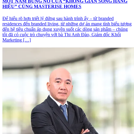
MỘT NĂM BÙNG NỔ CỦA “KHÔNG GIAN SỐNG HÀNG
HIỆU” CÙNG MASTERISE HOMES
Để hiểu rõ hơn triết lý đứng sau hành trình ấy – từ branded
residences đến branded living, từ những dự án mang tính biểu tượng
đến hệ tiêu chuẩn áp dụng xuyên suốt các dòng sản phẩm – chúng
tôi đã có cuộc trò chuyện với bà Thi Anh Đào, Giám đốc Khối
Marketing […]