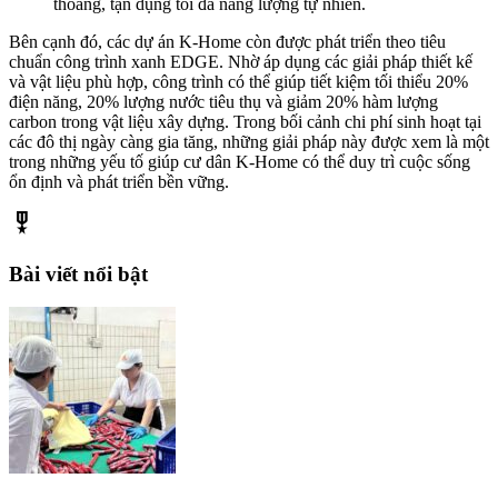
thoáng, tận dụng tối đa năng lượng tự nhiên.
Bên cạnh đó, các dự án K-Home còn được phát triển theo tiêu
chuẩn công trình xanh EDGE. Nhờ áp dụng các giải pháp thiết kế
và vật liệu phù hợp, công trình có thể giúp tiết kiệm tối thiểu 20%
điện năng, 20% lượng nước tiêu thụ và giảm 20% hàm lượng
carbon trong vật liệu xây dựng. Trong bối cảnh chi phí sinh hoạt tại
các đô thị ngày càng gia tăng, những giải pháp này được xem là một
trong những yếu tố giúp cư dân K-Home có thể duy trì cuộc sống
ổn định và phát triển bền vững.
military_tech
Bài viết nổi bật