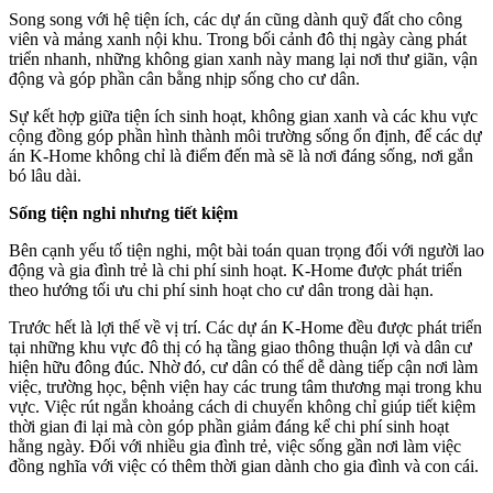
Song song với hệ tiện ích, các dự án cũng dành quỹ đất cho công
viên và mảng xanh nội khu. Trong bối cảnh đô thị ngày càng phát
triển nhanh, những không gian xanh này mang lại nơi thư giãn, vận
động và góp phần cân bằng nhịp sống cho cư dân.
Sự kết hợp giữa tiện ích sinh hoạt, không gian xanh và các khu vực
cộng đồng góp phần hình thành môi trường sống ổn định, để các dự
án K-Home không chỉ là điểm đến mà sẽ là nơi đáng sống, nơi gắn
bó lâu dài.
Sống tiện nghi nhưng tiết kiệm
Bên cạnh yếu tố tiện nghi, một bài toán quan trọng đối với người lao
động và gia đình trẻ là chi phí sinh hoạt. K-Home được phát triển
theo hướng tối ưu chi phí sinh hoạt cho cư dân trong dài hạn.
Trước hết là lợi thế về vị trí. Các dự án K-Home đều được phát triển
tại những khu vực đô thị có hạ tầng giao thông thuận lợi và dân cư
hiện hữu đông đúc. Nhờ đó, cư dân có thể dễ dàng tiếp cận nơi làm
việc, trường học, bệnh viện hay các trung tâm thương mại trong khu
vực. Việc rút ngắn khoảng cách di chuyển không chỉ giúp tiết kiệm
thời gian đi lại mà còn góp phần giảm đáng kể chi phí sinh hoạt
hằng ngày. Đối với nhiều gia đình trẻ, việc sống gần nơi làm việc
đồng nghĩa với việc có thêm thời gian dành cho gia đình và con cái.