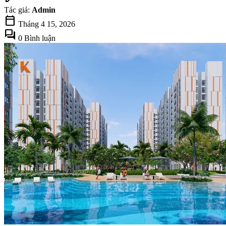
Tác giả:
Admin
calendar_today
Tháng 4 15, 2026
forum
0 Bình luận