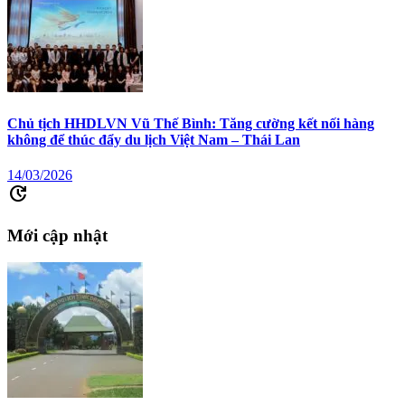
Chủ tịch HHDLVN Vũ Thế Bình: Tăng cường kết nối hàng
không để thúc đẩy du lịch Việt Nam – Thái Lan
14/03/2026
update
Mới cập nhật