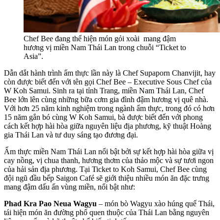
Chef Bee đang thể hiện món gỏi xoài mang đậm
hương vị miền Nam Thái Lan trong chuỗi “Ticket to
Asia”.
Dẫn dắt hành trình ẩm thực lần này là Chef Supaporn Chanvijit, hay
còn được biết đến với tên gọi Chef Bee – Executive Sous Chef của
W Koh Samui. Sinh ra tại tỉnh Trang, miền Nam Thái Lan, Chef
Bee lớn lên cùng những bữa cơm gia đình đậm hương vị quê nhà.
Với hơn 25 năm kinh nghiệm trong ngành ẩm thực, trong đó có hơn
15 năm gắn bó cùng W Koh Samui, bà được biết đến với phong
cách kết hợp hài hòa giữa nguyên liệu địa phương, kỹ thuật Hoàng
gia Thái Lan và tư duy sáng tạo đương đại.
Ẩm thực miền Nam Thái Lan nổi bật bởi sự kết hợp hài hòa giữa vị
cay nồng, vị chua thanh, hương thơm của thảo mộc và sự tươi ngon
của hải sản địa phương. Tại Ticket to Koh Samui, Chef Bee cùng
đội ngũ đầu bếp Saigon Café sẽ giới thiệu nhiều món ăn đặc trưng
mang đậm dấu ấn vùng miền, nổi bật như:
Phad Kra Pao Neua Wagyu
– món bò Wagyu xào húng quế Thái,
tái hiện món ăn đường phố quen thuộc của Thái Lan bằng nguyên