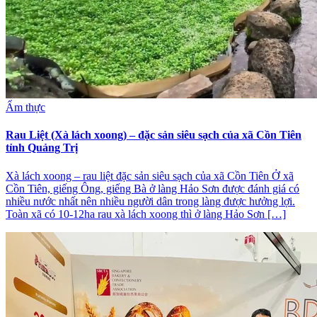
Ẩm thực
Rau Liệt (Xà lách xoong) – đặc sản siêu sạch của xã Cồn Tiên
tỉnh Quảng Trị
Xà lách xoong – rau liệt đặc sản siêu sạch của xã Cồn Tiên Ở xã
Cồn Tiên, giếng Ông, giếng Bà ở làng Hảo Sơn được đánh giá có
nhiều nước nhất nên nhiều người dân trong làng được hưởng lợi.
Toàn xã có 10-12ha rau xà lách xoong thì ở làng Hảo Sơn […]