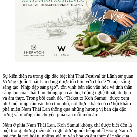
Sự kiện diễn ra trong dịp đặc biệt khi Thai Festival từ Lãnh sự quán
Vương Quốc Thái Lan đang được tổ chức với chủ đề “Cuộc sống
sáng tạo, Nhịp đập sáng tạo”, tôn vinh bản sắc văn hóa và tinh thần
sáng tạo của Thái Lan thông qua các hoạt động nghệ thuật, du lịch
và ẩm thực. Trong bối cảnh đó, “Ticket to Koh Samui” được xem
như một nhịp cầu văn hóa thu nhỏ, nơi thực khách có cơ hội khám
phá miền Nam Thái Lan thông qua những hương vị bản địa đặc
trưng và những câu chuyện phía sau mỗi món ăn.
Nằm ở phía Nam Thái Lan, Koh Samui không chỉ được biết đến là
một trong những điểm đến nghỉ dưỡng nổi tiếng nhất Đông Nam Á
mà còn là nơi hội tụ những giá trị văn hóa và ẩm thực đặc sắc của