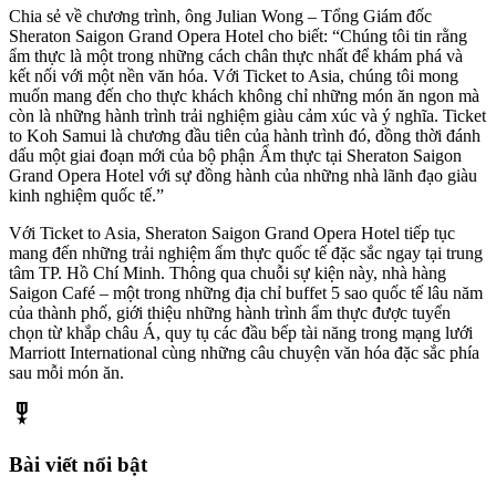
Chia sẻ về chương trình, ông Julian Wong – Tổng Giám đốc
Sheraton Saigon Grand Opera Hotel cho biết: “Chúng tôi tin rằng
ẩm thực là một trong những cách chân thực nhất để khám phá và
kết nối với một nền văn hóa. Với Ticket to Asia, chúng tôi mong
muốn mang đến cho thực khách không chỉ những món ăn ngon mà
còn là những hành trình trải nghiệm giàu cảm xúc và ý nghĩa. Ticket
to Koh Samui là chương đầu tiên của hành trình đó, đồng thời đánh
dấu một giai đoạn mới của bộ phận Ẩm thực tại Sheraton Saigon
Grand Opera Hotel với sự đồng hành của những nhà lãnh đạo giàu
kinh nghiệm quốc tế.”
Với Ticket to Asia, Sheraton Saigon Grand Opera Hotel tiếp tục
mang đến những trải nghiệm ẩm thực quốc tế đặc sắc ngay tại trung
tâm TP. Hồ Chí Minh. Thông qua chuỗi sự kiện này, nhà hàng
Saigon Café – một trong những địa chỉ buffet 5 sao quốc tế lâu năm
của thành phố, giới thiệu những hành trình ẩm thực được tuyển
chọn từ khắp châu Á, quy tụ các đầu bếp tài năng trong mạng lưới
Marriott International cùng những câu chuyện văn hóa đặc sắc phía
sau mỗi món ăn.
military_tech
Bài viết nổi bật