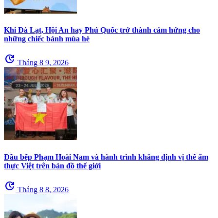
Khi Đà Lạt, Hội An hay Phú Quốc trở thành cảm hứng cho
những chiếc bánh mùa hè
update
Tháng 8 9, 2026
Đầu bếp Phạm Hoài Nam và hành trình khẳng định vị thế ẩm
thực Việt trên bản đồ thế giới
update
Tháng 8 8, 2026