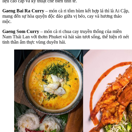
liệu cao cấp và kỹ thuật chế biến tinh tế.
Gaeng Bai Ra Curry
– món cà ri tôm hùm kết hợp lá thì là Ai Cập,
mang đến sự hòa quyện độc đáo giữa vị béo, cay và hương thảo
mộc.
Gaeng Som Curry
– món cà ri chua cay truyền thống của miền
Nam Thái Lan với thơm Phuket và hải sản tươi sống, thể hiện rõ nét
tinh thần ẩm thực vùng duyên hải.