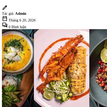
edit
Tác giả:
Admin
calendar_today
Tháng 6 20, 2026
forum
0 Bình luận