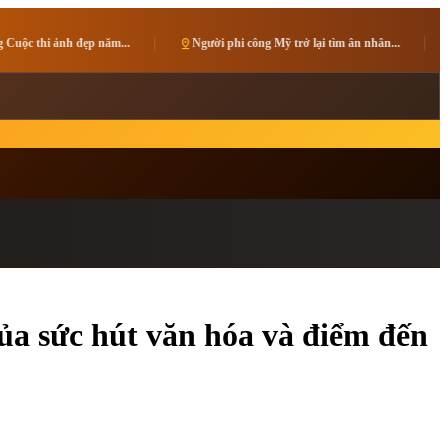
pin_drop
Người phi công Mỹ trở lại tìm ân nhân...
pin_drop
Tạp chí Vietnam Travel
ủa sức hút văn hóa và điểm đến