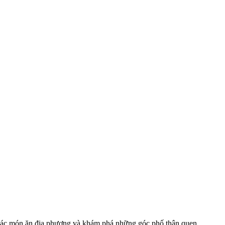
 các món ăn địa phương và khám phá những góc phố thân quen.