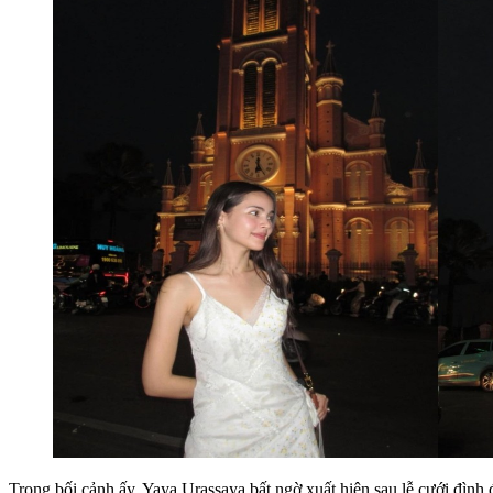
Trong bối cảnh ấy, Yaya Urassaya bất ngờ xuất hiện sau lễ cưới đì