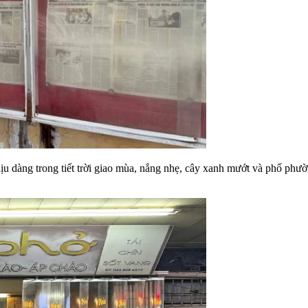
u dàng trong tiết trời giao mùa, nắng nhẹ, cây xanh mướt và phố phườ