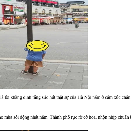
 là lời khẳng định rằng sức hút thật sự của Hà Nội nằm ở cảm xúc chân
 mùa sôi động nhất năm. Thành phố rực rỡ cờ hoa, nhộn nhịp chuẩn bị