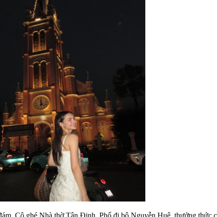
nh đám. Cô ghé Nhà thờ Tân Định, Phố đi bộ Nguyễn Huệ, thưởng thức