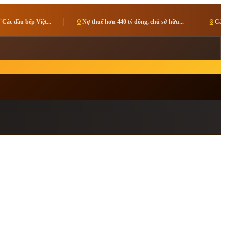
t...
pin_drop
Nợ thuế hơn 440 tỷ đồng, chủ sở hữu...
pin_drop
Cải thiện môi trường