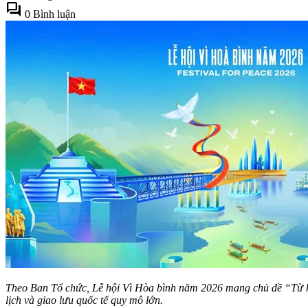
forum
0 Bình luận
Theo Ban Tổ chức, Lễ hội Vì Hòa bình năm 2026 mang chủ đề “Từ ký ứ
lịch và giao lưu quốc tế quy mô lớn.