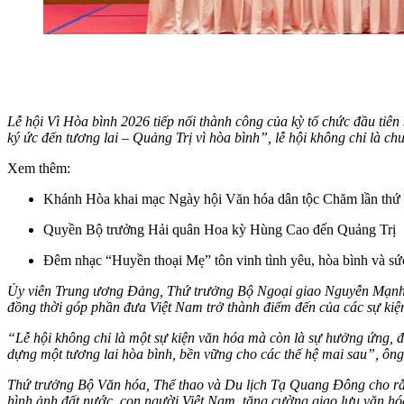
Lễ hội Vì Hòa bình 2026 tiếp nối thành công của kỳ tổ chức đầu tiê
ký ức đến tương lai – Quảng Trị vì hòa bình”, lễ hội không chỉ là ch
Xem thêm:
Khánh Hòa khai mạc Ngày hội Văn hóa dân tộc Chăm lần thứ VI:
Quyền Bộ trưởng Hải quân Hoa kỳ Hùng Cao đến Quảng Trị
Đêm nhạc “Huyền thoại Mẹ” tôn vinh tình yêu, hòa bình và sức
Ủy viên Trung ương Đảng, Thứ trưởng Bộ Ngoại giao Nguyễn Mạnh Cư
đồng thời góp phần đưa Việt Nam trở thành điểm đến của các sự kiện
“Lễ hội không chỉ là một sự kiện văn hóa mà còn là sự hưởng ứng, đ
dựng một tương lai hòa bình, bền vững cho các thế hệ mai sau”, 
Thứ trưởng Bộ Văn hóa, Thể thao và Du lịch Tạ Quang Đông cho rằn
hình ảnh đất nước, con người Việt Nam, tăng cường giao lưu văn hóa