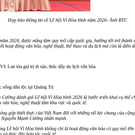
Họp báo thông tin về Lễ hội Vì Hòa bình năm 2026- Ảnh BTC
n năm 2024, được nâng tầm quy mô cấp quốc gia, hướng tới trở thành s
uỗi hoạt động văn hóa, nghệ thuật, thể thao và du lịch mà còn là diễn đ
 Lan tỏa giá trị di sản, thúc đẩy du lịch văn hóa
 sống dân tộc tại Quảng Trị
ờng đánh giá Lễ hội Vì Hòa bình 2026 là bước triển khai cụ thể ch
 văn hóa, nghệ thuật tầm khu vực và quốc tế.
óng góp thiết thực của Việt Nam đối với những nỗ lực chung của cộng 
ông Nguyễn Mạnh Cường nhấn mạnh.
g Lễ hội Vì Hòa bình không chỉ là hoạt động văn hóa có quy mô lớn 
 và thúc đẩy hợp tác quốc tế.