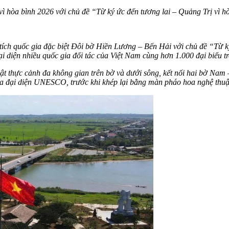
vì hòa bình 2026 với chủ đề “Từ ký ức đến tương lai – Quảng Trị vì h
i tích quốc gia đặc biệt Đôi bờ Hiền Lương – Bến Hải với chủ đề “Từ 
i diện nhiều quốc gia đối tác của Việt Nam cùng hơn 1.000 đại biểu t
 thực cảnh đa không gian trên bờ và dưới sông, kết nối hai bờ Nam 
ủa đại diện UNESCO, trước khi khép lại bằng màn pháo hoa nghệ thuậ