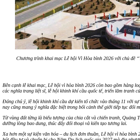
Chương trình khai mạc Lễ hội Vì Hòa bình 2026 với chủ đề “T
Bên cạnh lễ khai mạc, Lễ hội vì hòa bình 2026 còn bao gồm hàng loạt
các nghĩa trang liệt sĩ, lễ hội khinh khí cầu quốc tế, triển lãm tra
Đáng chú ý, lễ hội khinh khí cầu dự kiến tổ chức vào tháng 11 với s
nay cũng mang ý nghĩa đặc biệt trong bối cảnh thế giới tiếp tục đối m
Từ vùng đất từng là biểu tượng của chia cắt và chiến tranh, Quảng 
dưỡng lòng bao dung, thúc đẩy đối thoại và kiến tạo tương lai.
Xa hơn một sự kiện văn hóa – du lịch đơn thuần, Lễ hội vì hòa bình 
hút đầu tư và chuẩn bị cho Năm Du lịch quốc gia 2027 mà địa phươ