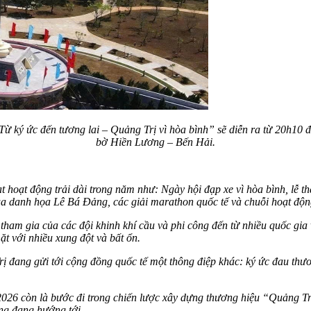
ừ ký ức đến tương lai – Quảng Trị vì hòa bình” sẽ diễn ra từ 20h10 đ
bờ Hiền Lương – Bến Hải.
 hoạt động trải dài trong năm như: Ngày hội đạp xe vì hòa bình, lễ th
nh của danh họa Lê Bá Đảng, các giải marathon quốc tế và chuỗi hoạt đ
ự tham gia của các đội khinh khí cầu và phi công đến từ nhiều quốc gi
ặt với nhiều xung đột và bất ổn.
Trị đang gửi tới cộng đồng quốc tế một thông điệp khác: ký ức đau thư
2026 còn là bước đi trong chiến lược xây dựng thương hiệu “Quảng Trị 
ng đang hướng tới.