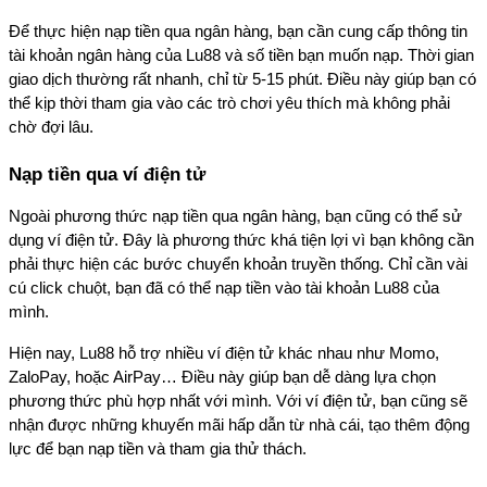
Để thực hiện nạp tiền qua ngân hàng, bạn cần cung cấp thông tin 
tài khoản ngân hàng của Lu88 và số tiền bạn muốn nạp. Thời gian 
giao dịch thường rất nhanh, chỉ từ 5-15 phút. Điều này giúp bạn có 
thể kịp thời tham gia vào các trò chơi yêu thích mà không phải 
chờ đợi lâu.
Nạp tiền qua ví điện tử
Ngoài phương thức nạp tiền qua ngân hàng, bạn cũng có thể sử 
dụng ví điện tử. Đây là phương thức khá tiện lợi vì bạn không cần 
phải thực hiện các bước chuyển khoản truyền thống. Chỉ cần vài 
cú click chuột, bạn đã có thể nạp tiền vào tài khoản Lu88 của 
mình.
Hiện nay, Lu88 hỗ trợ nhiều ví điện tử khác nhau như Momo, 
ZaloPay, hoặc AirPay… Điều này giúp bạn dễ dàng lựa chọn 
phương thức phù hợp nhất với mình. Với ví điện tử, bạn cũng sẽ 
nhận được những khuyến mãi hấp dẫn từ nhà cái, tạo thêm động 
lực để bạn nạp tiền và tham gia thử thách.