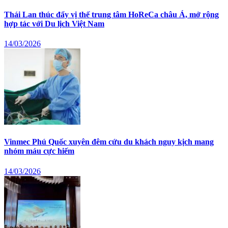
Thái Lan thúc đẩy vị thế trung tâm HoReCa châu Á, mở rộng
hợp tác với Du lịch Việt Nam
14/03/2026
Vinmec Phú Quốc xuyên đêm cứu du khách nguy kịch mang
nhóm máu cực hiếm
14/03/2026