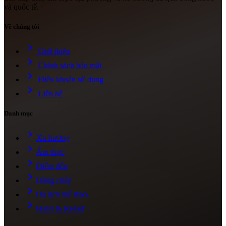
và quốc tế.
Về chúng tôi
chevron_right
Giới thiệu
chevron_right
Chính sách bảo mật
chevron_right
Điều khoản sử dụng
chevron_right
Liên hệ
Danh mục
chevron_right
Xu hướng
chevron_right
Ẩm thực
chevron_right
Điểm đến
chevron_right
Dòng chảy
chevron_right
Du lịch thể thao
chevron_right
Hotel & Resort