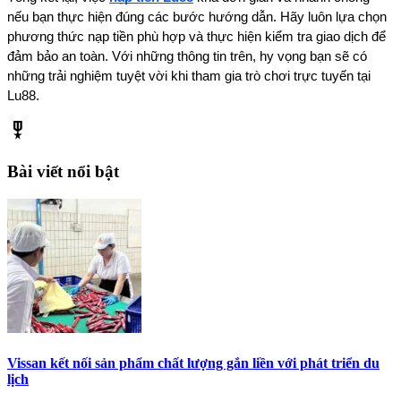
nếu bạn thực hiện đúng các bước hướng dẫn. Hãy luôn lựa chọn 
phương thức nạp tiền phù hợp và thực hiện kiểm tra giao dịch để 
đảm bảo an toàn. Với những thông tin trên, hy vọng bạn sẽ có 
những trải nghiệm tuyệt vời khi tham gia trò chơi trực tuyến tại 
Lu88.
military_tech
Bài viết nổi bật
Vissan kết nối sản phẩm chất lượng gắn liền với phát triển du
lịch