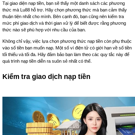
Tại giao diện nạp tiền, bạn sẽ thấy một danh sách các phương 
thức mà Lu88 hỗ trợ. Hãy chọn phương thức mà bạn cảm thấy 
thuận tiện nhất cho mình. Bên cạnh đó, bạn cũng nên kiểm tra 
mức phí giao dịch và thời gian xử lý để biết được rằng phương 
thức nào sẽ phù hợp với nhu cầu của bạn.
Không chỉ vậy, việc lựa chọn phương thức nạp tiền còn phụ thuộc 
vào số tiền bạn muốn nạp. Một số ví điện tử có giới hạn về số tiền 
tối thiểu và tối đa. Hãy đảm bảo bạn làm theo các quy tắc này để 
quá trình nạp tiền diễn ra suôn sẻ nhất có thể.
Kiểm tra giao dịch nạp tiền