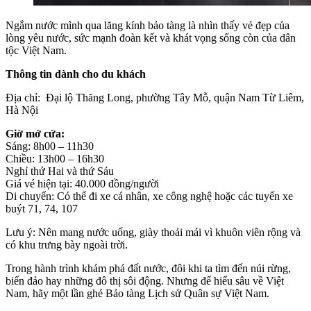
Ngắm nước mình qua lăng kính bảo tàng là nhìn thấy vẻ đẹp của
lòng yêu nước, sức mạnh đoàn kết và khát vọng sống còn của dân
tộc Việt Nam.
Thông tin dành cho du khách
Địa chỉ: Đại lộ Thăng Long, phường Tây Mỗ, quận Nam Từ Liêm,
Hà Nội
Giờ mở cửa:
Sáng: 8h00 – 11h30
Chiều: 13h00 – 16h30
Nghỉ thứ Hai và thứ Sáu
Giá vé hiện tại: 40.000 đồng/người
Di chuyển: Có thể đi xe cá nhân, xe công nghệ hoặc các tuyến xe
buýt 71, 74, 107
Lưu ý: Nên mang nước uống, giày thoải mái vì khuôn viên rộng và
có khu trưng bày ngoài trời.
Trong hành trình khám phá đất nước, đôi khi ta tìm đến núi rừng,
biển đảo hay những đô thị sôi động. Nhưng để hiểu sâu về Việt
Nam, hãy một lần ghé Bảo tàng Lịch sử Quân sự Việt Nam.