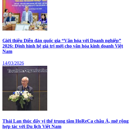
Giới thiệu Diễn đàn quốc gia “Văn hóa với Doanh nghiệp”
2026: Định hình hệ giá trị mới cho văn hóa kinh doanh Việt
Nam
14/03/2026
Thái Lan thúc đẩy vị thế trung tâm HoReCa châu Á, mở rộng
hợp tác với Du lịch Việt Nam