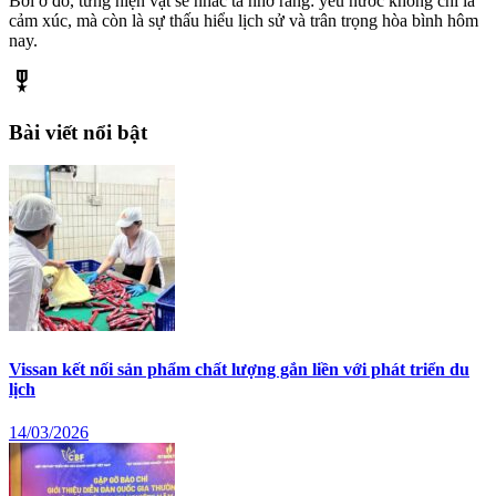
Bởi ở đó, từng hiện vật sẽ nhắc ta nhớ rằng: yêu nước không chỉ là
cảm xúc, mà còn là sự thấu hiểu lịch sử và trân trọng hòa bình hôm
nay.
military_tech
Bài viết nổi bật
Vissan kết nối sản phẩm chất lượng gắn liền với phát triển du
lịch
14/03/2026