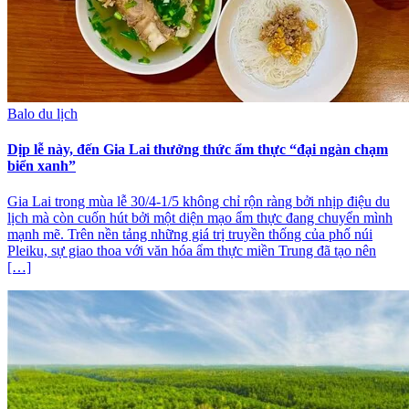
Balo du lịch
Dịp lễ này, đến Gia Lai thưởng thức ẩm thực “đại ngàn chạm
biển xanh”
Gia Lai trong mùa lễ 30/4-1/5 không chỉ rộn ràng bởi nhịp điệu du
lịch mà còn cuốn hút bởi một diện mạo ẩm thực đang chuyển mình
mạnh mẽ. Trên nền tảng những giá trị truyền thống của phố núi
Pleiku, sự giao thoa với văn hóa ẩm thực miền Trung đã tạo nên
[…]