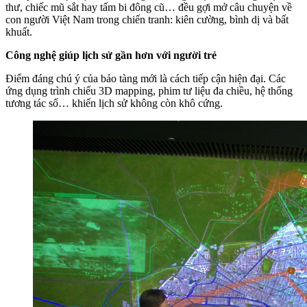
thư, chiếc mũ sắt hay tấm bi đông cũ… đều gợi mở câu chuyện về
con người Việt Nam trong chiến tranh: kiên cường, bình dị và bất
khuất.
Công nghệ giúp lịch sử gần hơn với người trẻ
Điểm đáng chú ý của bảo tàng mới là cách tiếp cận hiện đại. Các
ứng dụng trình chiếu 3D mapping, phim tư liệu đa chiều, hệ thống
tương tác số… khiến lịch sử không còn khô cứng.