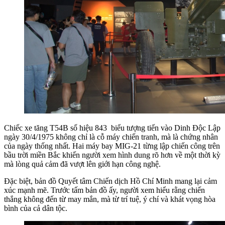
Chiếc xe tăng T54B số hiệu 843 biểu tượng tiến vào Dinh Độc Lập
ngày 30/4/1975 không chỉ là cỗ máy chiến tranh, mà là chứng nhân
của ngày thống nhất. Hai máy bay MIG-21 từng lập chiến công trên
bầu trời miền Bắc khiến người xem hình dung rõ hơn về một thời kỳ
mà lòng quả cảm đã vượt lên giới hạn công nghệ.
Đặc biệt, bản đồ Quyết tâm Chiến dịch Hồ Chí Minh mang lại cảm
xúc mạnh mẽ. Trước tấm bản đồ ấy, người xem hiểu rằng chiến
thắng không đến từ may mắn, mà từ trí tuệ, ý chí và khát vọng hòa
bình của cả dân tộc.