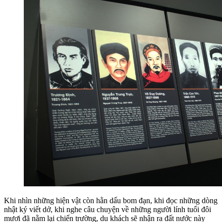
Khi nhìn những hiện vật còn hằn dấu bom đạn, khi đọc những dòng
nhật ký viết dở, khi nghe câu chuyện về những người lính tuổi đôi
mươi đã nằm lại chiến trường, du khách sẽ nhận ra đất nước này