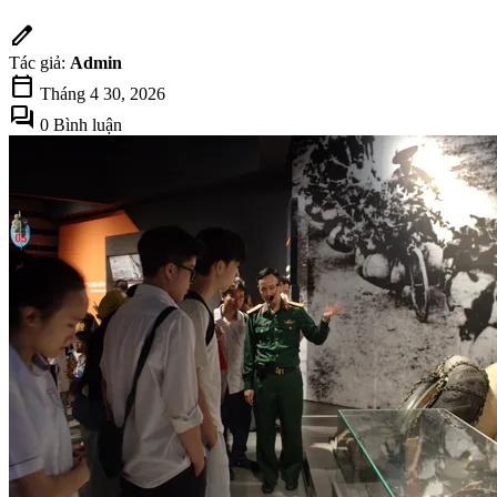
edit
Tác giả:
Admin
calendar_today
Tháng 4 30, 2026
forum
0 Bình luận