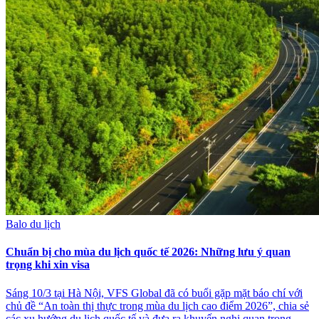
Balo du lịch
Chuẩn bị cho mùa du lịch quốc tế 2026: Những lưu ý quan
trọng khi xin visa
Sáng 10/3 tại Hà Nội, VFS Global đã có buổi gặp mặt báo chí với
chủ đề “An toàn thị thực trong mùa du lịch cao điểm 2026”, chia sẻ
các xu hướng du lịch quốc tế và đưa ra khuyến nghị quan trọng