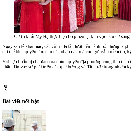
Cử tri khối Mỹ Hạ thực hiện bỏ phiếu tại khu vực bầu cử sáng 
Ngay sau lễ khai mạc, các cử tri đã lần lượt tiến hành bỏ những lá 
chỉ thể hiện quyền làm chủ của nhân dân mà còn gửi gắm niềm tin, kỳ
Với sự chuẩn bị chu đáo của chính quyền địa phương cùng tinh thần tr
nhân dân vào sự phát triển của quê hương và đất nước trong nhiệm k
military_tech
Bài viết nổi bật