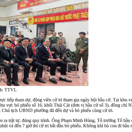
Ảnh: TTVL
ực tiếp tham dự, động viên cử tri tham gia ngày hội bầu cử. Tại khu v
hu vực bỏ phiếu số 16, khối Thái Cát (đơn vị bầu cử số 3), đồng ch
Chủ tịch UBND phường đã đến dự và bỏ phiếu cùng cử tri.
ễn ra trật tự, đúng quy trình. Ông Phạm Minh Hùng, Tổ trưởng Tổ bầu 
phút và đến 7 giờ thì cử tri bắt đầu bỏ phiếu. Không khí bà con đi bầu 