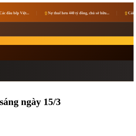
pin_drop
Nợ thuế hơn 440 tỷ đồng, chủ sở hữu...
pin_drop
Cải thiện môi trường đầu t
sáng ngày 15/3