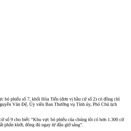
ực bỏ phiếu số 7, khối Hòa Tiến (đơn vị bầu cử số 2) có đồng chí
í Nguyễn Văn Đệ, Ủy viên Ban Thường vụ Tỉnh ủy, Phó Chủ tịch
cử số 9 cho biết: “Khu vực bỏ phiếu của chúng tôi có hơn 1.300 cử
rất phấn khởi, đông đủ ngay từ đầu giờ sáng”.