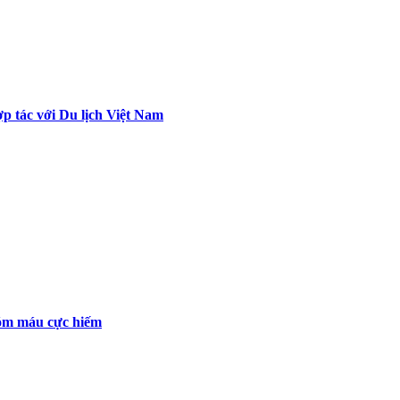
p tác với Du lịch Việt Nam
óm máu cực hiếm