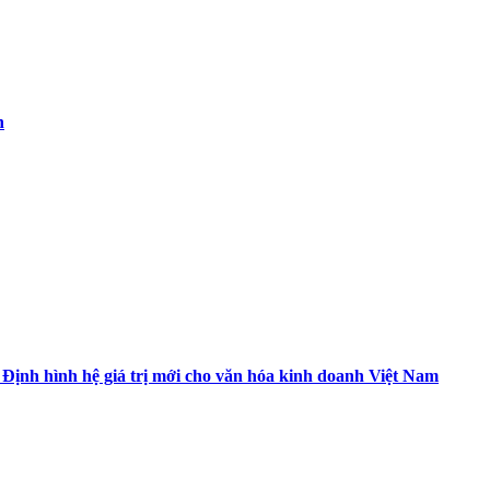
h
 Định hình hệ giá trị mới cho văn hóa kinh doanh Việt Nam