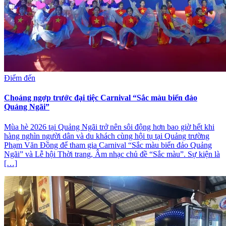
Điểm đến
Choáng ngợp trước đại tiệc Carnival “Sắc màu biển đảo
Quảng Ngãi”
Mùa hè 2026 tại Quảng Ngãi trở nên sôi động hơn bao giờ hết khi
hàng nghìn người dân và du khách cùng hội tụ tại Quảng trường
Phạm Văn Đồng để tham gia Carnival “Sắc màu biển đảo Quảng
Ngãi” và Lễ hội Thời trang, Âm nhạc chủ đề “Sắc màu”. Sự kiện là
[…]