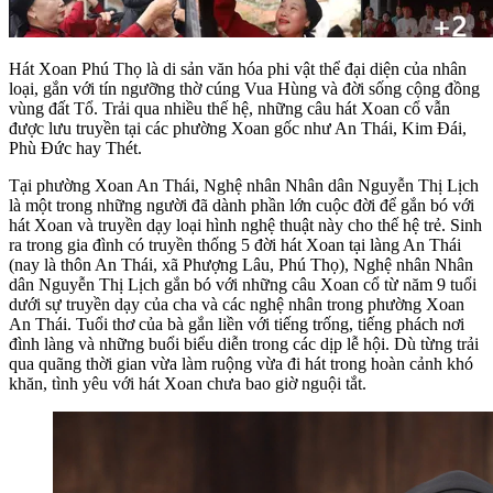
Hát Xoan Phú Thọ là di sản văn hóa phi vật thể đại diện của nhân
loại, gắn với tín ngưỡng thờ cúng Vua Hùng và đời sống cộng đồng
vùng đất Tổ. Trải qua nhiều thế hệ, những câu hát Xoan cổ vẫn
được lưu truyền tại các phường Xoan gốc như An Thái, Kim Đái,
Phù Đức hay Thét.
Tại phường Xoan An Thái, Nghệ nhân Nhân dân Nguyễn Thị Lịch
là một trong những người đã dành phần lớn cuộc đời để gắn bó với
hát Xoan và truyền dạy loại hình nghệ thuật này cho thế hệ trẻ. Sinh
ra trong gia đình có truyền thống 5 đời hát Xoan tại làng An Thái
(nay là thôn An Thái, xã Phượng Lâu, Phú Thọ), Nghệ nhân Nhân
dân Nguyễn Thị Lịch gắn bó với những câu Xoan cổ từ năm 9 tuổi
dưới sự truyền dạy của cha và các nghệ nhân trong phường Xoan
An Thái. Tuổi thơ của bà gắn liền với tiếng trống, tiếng phách nơi
đình làng và những buổi biểu diễn trong các dịp lễ hội. Dù từng trải
qua quãng thời gian vừa làm ruộng vừa đi hát trong hoàn cảnh khó
khăn, tình yêu với hát Xoan chưa bao giờ nguội tắt.