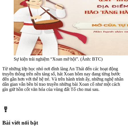
Sự kiện trải nghiệm “Xoan mở hội”. (Ảnh: BTC)
Từ những lớp học nhỏ nơi đình làng An Thái đến các hoạt động
truyền thông trên nền tảng số, hát Xoan hôm nay đang từng bước
đến gần hơn với thế hệ trẻ. Và trên hành trình ấy, những nghệ nhân
dân gian vẫn bền bỉ trao truyền những bài Xoan cổ như một cách
gìn giữ hồn cốt văn hóa của vùng đất Tổ cho mai sau.
military_tech
Bài viết nổi bật