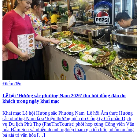
Điểm đến
Lễ hội ‘Hương sắc phương Nam 2026’ thu hút đông đảo du
khách trong ngày khai mạc
Khai mạc Lễ hội Hương sắc Phương Nam. Lễ hội Ẩm thực Hương
sắc phương Nam là sự kiện thường niên do Công ty Cổ phần Dịch
vụ Du lịch Phú Thọ (PhuThoTourist) phối hợp cùng Công viên Văn
hóa Đầm Sen và nhiều doanh nghiệp tham gia tổ chức, nhằm quảng
bá giá trị văn hóa […]