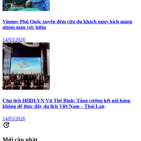
Vinmec Phú Quốc xuyên đêm cứu du khách nguy kịch mang
nhóm máu cực hiếm
14/03/2026
Chủ tịch HHDLVN Vũ Thế Bình: Tăng cường kết nối hàng
không để thúc đẩy du lịch Việt Nam – Thái Lan
14/03/2026
update
Mới cập nhật