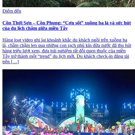
Điểm đến
Cồn Thới Sơn – Cồn Phụng: “Cơn sốt” xuồng ba lá và sức hút
của du lịch chậm giữa miền Tây
Hàng loạt video ghi lại khoảnh khắc du khách ngồi trên xuồng ba
lá, chầm chậm len qua những con rạch phủ kín dừa nước đã thu hút
hàng triệu lượt xem, đưa trải nghiệm rất đỗi quen thuộc của miền
Tây trở thành một “trend” du lịch mới. Du khách check-in đăng tải
trên […]