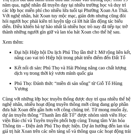
năm qua, nghệ nhân đã truyền dạy tại nhiều trường học và duy trì
các lớp học miễn phí cho nhiều lứa tuổi tại Phường Xoan An Thái.
Với nghệ nhân, hát Xoan tuy mộc mạc, giản đơn nhưng cũng đòi
hỏi người học phải kiên trì luyện tập cả lời hát lẫn động tác biểu
diễn. Điều khiến bà tự hào nhất là nhiều học trò nay đã tiếp tục trở
thành những người gìn giữ và lan tỏa hát Xoan cho thế hệ sau.
Xem thêm:
Đại hội Hiệp hội Du lịch Phú Thọ lần thứ I: Mở rộng liên kết,
nâng cao vai trò Hiệp hội trong phát triển điểm đến Đất Tổ
Kết nối di sản: Phú Thọ và Hải Phòng nâng cao chất lượng
dịch vụ trong thời kỳ vươn mình quốc gia
Phú Thọ: Đánh thức “miền di sản sống” từ Giỗ Tổ Hùng
Vương
Cùng với những lớp học truyền thống được duy trì qua nhiều thế hệ
nghệ nhân, nhiều hoạt động truyền thông mới cũng đang góp phần
đưa hát Xoan đến gần hơn với công chúng trẻ. Từ mong muốn ấy,
dự án truyền thông “Thanh âm đất Tổ” được nhóm sinh viên Học
viện Báo chí và Tuyên truyền phối hợp cùng Trung tâm Văn hóa
Thông tin – Điện ảnh Phú Thọ thực hiện. Dự án hướng đến lan tỏa
giá trị hát Xoan trên các nền tảng số và thông qua các hoạt động trải