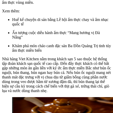
ẩm thực vùng miền.
Xem thêm:
Huế kể chuyện di sản bằng Lễ hội ẩm thực chay và âm nhạc
quốc tế
Ấn tượng cuộc diễu hành ẩm thực “Mang hương vị Đà
Nẵng”
Khám phá món cháo canh đặc sản Ba Đồn Quảng Trị tinh túy
ẩm thực miền biển
Nhà hàng Viet Kitchen nằm trong khách sạn 5 sao thuộc hệ thống
tập đoàn khách sạn quốc tế cao cấp. Đến đây thực khách có thể bắt
gặp những món ăn gắn liền với ký ức ẩm thực miền Bắc như bún ốc
nguội, bún thang, bún ngan hay bún cá. Nếu bún ốc nguội mang nét
thanh mát đặc trưng với vị chua dịu từ giấm bỗng cùng phần nước
dùng trong veo được hầm từ xương đậm đà, thì bún thang lại thể
hiện sự cầu kỳ trong cách chế biến với thịt gà xé, trứng thái chỉ, giò
lụa và nước dùng thanh nhẹ.