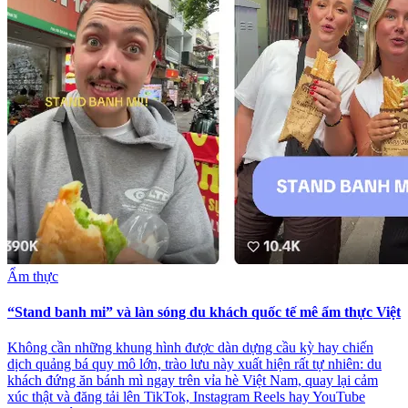
Ẩm thực
“Stand banh mi” và làn sóng du khách quốc tế mê ẩm thực Việt
Không cần những khung hình được dàn dựng cầu kỳ hay chiến
dịch quảng bá quy mô lớn, trào lưu này xuất hiện rất tự nhiên: du
khách đứng ăn bánh mì ngay trên vỉa hè Việt Nam, quay lại cảm
xúc thật và đăng tải lên TikTok, Instagram Reels hay YouTube