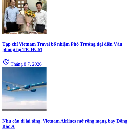
Tạp chí Vietnam Travel bổ nhiệm Phó Trưởng đại diện Văn
phòng tại TP. HCM
update
Tháng 8 7, 2026
Nhu cầu đi lại tăng, Vietnam Airlines mở rộng mạng bay Đông
Bắc Á