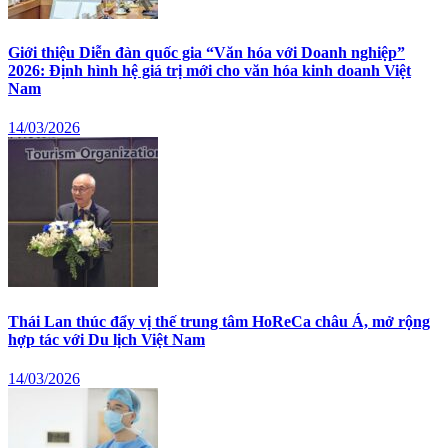
Giới thiệu Diễn đàn quốc gia “Văn hóa với Doanh nghiệp”
2026: Định hình hệ giá trị mới cho văn hóa kinh doanh Việt
Nam
14/03/2026
Thái Lan thúc đẩy vị thế trung tâm HoReCa châu Á, mở rộng
hợp tác với Du lịch Việt Nam
14/03/2026