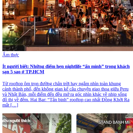
Ẩm thực
Ít người biết: Những điểm hẹn nightlife “ẩn mình” trong khách
sạn 5 sao ở TP.HCM
Từ rooftop ôm trọn đường chân trời hay ngắm nhìn toàn khung
cảnh thành phố, đến không gian kể câu chuyện giao thoa giữa Peru
và Nhật Bản, mỗi điểm đến đều mở ra góc nhìn khác về nhịp sống
đô thị về đêm. Hai Bar: “Tân binh” rooftop cao nhất Đồng Khởi Ra
mắt […]