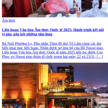
Ẩm thực
Liên hoan Văn hóa Ẩm thực Quốc tế 2025: Hành trình kết nối
vị giác gắn kết những tấm lòng
Bà Ngô Phương Ly, Phu nhân Tổng Bí thư Tô Lâm cùng các đại
biểu khai mạc liên hoan. Nhận được sự ủng hộ của Bộ Ngoại giao,
Liên hoan Văn hóa Ẩm thực Quốc tế năm 2025 tiếp tục được Cục
Phục vụ Ngoại giao đoàn tổ chức trong hai ngày 22 và 23/11, […]