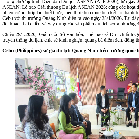
Trong chương trình Diễn đàn Du lịch ASEAN (ATF 2026), từ ngày 27
ASEAN; Lễ trao Giải thưởng Du lịch ASEAN 2026; cùng các hoạt động 
nhiều cơ hội hợp tác thiết thực, hiện thực hóa mục tiêu kết nối hành
Cebu với thị trường Quảng Ninh diễn ra vào ngày 28/1/2026. Tại đây,
đổi khách hai chiều và xây dựng các sản phẩm du lịch song phương đ
Chiều 29/1/2026, Giám đốc Sở Văn hóa, Thể thao và Du lịch tỉnh Qu
truyền thông du lịch, chia sẻ kinh nghiệm quảng bá điểm đến, đồng 
Cebu (Philippines) sứ giả du lịch Quảng Ninh trên trường quốc t