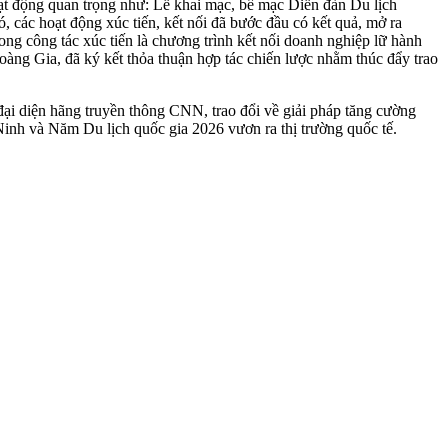
t động quan trọng như: Lễ khai mạc, bế mạc Diễn đàn Du lịch
 các hoạt động xúc tiến, kết nối đã bước đầu có kết quả, mở ra
rong công tác xúc tiến là chương trình kết nối doanh nghiệp lữ hành
oàng Gia, đã ký kết thỏa thuận hợp tác chiến lược nhằm thúc đẩy trao
i diện hãng truyền thông CNN, trao đổi về giải pháp tăng cường
Ninh và Năm Du lịch quốc gia 2026 vươn ra thị trường quốc tế.