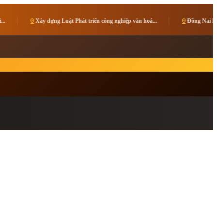
t Phát triển công nghiệp văn hoá...
pin_drop
Đồng Nai kết nối các điểm đến hướng tớ