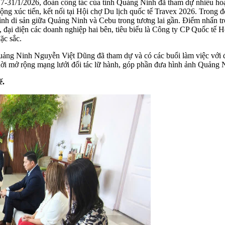
-31/1/2026, đoàn công tác của tỉnh Quảng Ninh đã tham dự nhiều hoạ
xúc tiến, kết nối tại Hội chợ Du lịch quốc tế Travex 2026. Trong đó,
 trình di sản giữa Quảng Ninh và Cebu trong tương lai gần. Điểm nhấn t
 đại diện các doanh nghiệp hai bên, tiêu biểu là Công ty CP Quốc tế H
ặc sắc.
ảng Ninh Nguyễn Việt Dũng đã tham dự và có các buổi làm việc với đạ
thời mở rộng mạng lưới đối tác lữ hành, góp phần đưa hình ảnh Quảng 
ế.