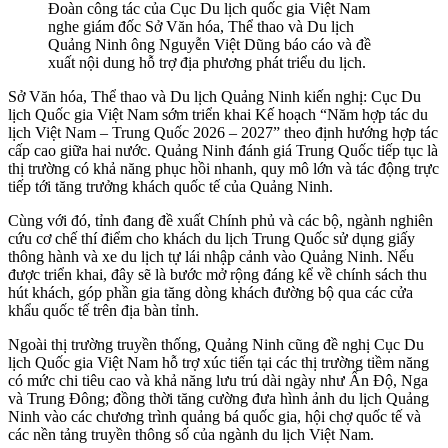
Đoàn công tác của Cục Du lịch quốc gia Việt Nam
nghe giám đốc Sở Văn hóa, Thể thao và Du lịch
Quảng Ninh ông Nguyễn Việt Dũng báo cáo và đề
xuất nội dung hỗ trợ địa phương phát triểu du lịch.
Sở Văn hóa, Thể thao và Du lịch Quảng Ninh kiến nghị: Cục Du
lịch Quốc gia Việt Nam sớm triển khai Kế hoạch “Năm hợp tác du
lịch Việt Nam – Trung Quốc 2026 – 2027” theo định hướng hợp tác
cấp cao giữa hai nước. Quảng Ninh đánh giá Trung Quốc tiếp tục là
thị trường có khả năng phục hồi nhanh, quy mô lớn và tác động trực
tiếp tới tăng trưởng khách quốc tế của Quảng Ninh.
Cùng với đó, tỉnh đang đề xuất Chính phủ và các bộ, ngành nghiên
cứu cơ chế thí điểm cho khách du lịch Trung Quốc sử dụng giấy
thông hành và xe du lịch tự lái nhập cảnh vào Quảng Ninh. Nếu
được triển khai, đây sẽ là bước mở rộng đáng kể về chính sách thu
hút khách, góp phần gia tăng dòng khách đường bộ qua các cửa
khẩu quốc tế trên địa bàn tỉnh.
Ngoài thị trường truyền thống, Quảng Ninh cũng đề nghị Cục Du
lịch Quốc gia Việt Nam hỗ trợ xúc tiến tại các thị trường tiềm năng
có mức chi tiêu cao và khả năng lưu trú dài ngày như Ấn Độ, Nga
và Trung Đông; đồng thời tăng cường đưa hình ảnh du lịch Quảng
Ninh vào các chương trình quảng bá quốc gia, hội chợ quốc tế và
các nền tảng truyền thông số của ngành du lịch Việt Nam.