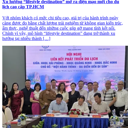
Xu hướng “lifestyle destination” mở ra diện mạo mới cho du
lịch cao cấp TP.HCM
Với nhóm khách có mức chi tiêu cao, giá trị của hành trình ngày
càng được đo bằng chất lượng trải nghiệm từ không gian kiến trúc,
ẩm thực, nghệ thuật đến những cuộc gặp gỡ mang tính kết nối.
Chính vì vậy, mô hình “lifestyle destination” đang trở thành xu
hướng tại nhiều thành […]