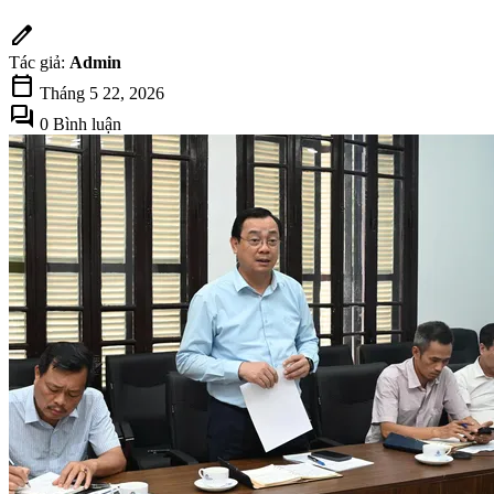
edit
Tác giả:
Admin
calendar_today
Tháng 5 22, 2026
forum
0 Bình luận