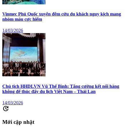
Vinmec Phú Quốc xuyên đêm cứu du khách nguy kịch mang
nhóm máu cực hiếm
14/03/2026
Chủ tịch HHDLVN Vũ Thế Bình: Tăng cường kết nối hàng
không để thúc đẩy du lịch Việt Nam – Thái Lan
14/03/2026
update
Mới cập nhật