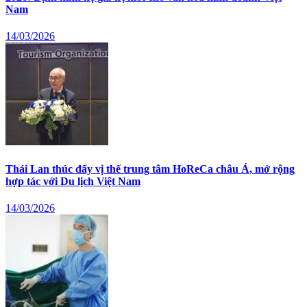
Nam
14/03/2026
Thái Lan thúc đẩy vị thế trung tâm HoReCa châu Á, mở rộng
hợp tác với Du lịch Việt Nam
14/03/2026