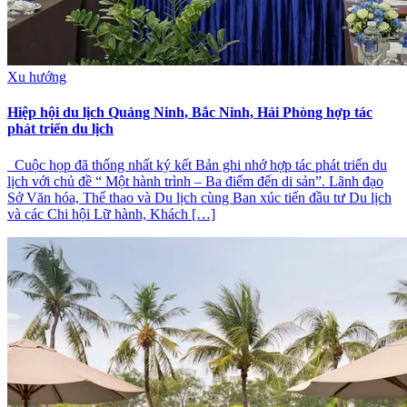
Xu hướng
Hiệp hội du lịch Quảng Ninh, Bắc Ninh, Hải Phòng hợp tác
phát triển du lịch
Cuộc họp đã thống nhất ký kết Bản ghi nhớ hợp tác phát triển du
lịch với chủ đề “ Một hành trình – Ba điểm đến di sản”. Lãnh đạo
Sở Văn hóa, Thể thao và Du lịch cùng Ban xúc tiến đầu tư Du lịch
và các Chi hội Lữ hành, Khách […]