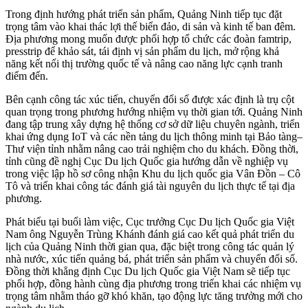
Trong định hướng phát triển sản phẩm, Quảng Ninh tiếp tục đặt
trọng tâm vào khai thác lợi thế biển đảo, di sản và kinh tế ban đêm.
Địa phương mong muốn được phối hợp tổ chức các đoàn famtrip,
presstrip để khảo sát, tái định vị sản phẩm du lịch, mở rộng khả
năng kết nối thị trường quốc tế và nâng cao năng lực cạnh tranh
điểm đến.
Bên cạnh công tác xúc tiến, chuyển đổi số được xác định là trụ cột
quan trọng trong phương hướng nhiệm vụ thời gian tới. Quảng Ninh
đang tập trung xây dựng hệ thống cơ sở dữ liệu chuyên ngành, triển
khai ứng dụng IoT và các nền tảng du lịch thông minh tại Bảo tàng
–
Thư viện tỉnh nhằm nâng cao trải nghiệm cho du khách. Đồng thời,
tỉnh cũng đề nghị Cục Du lịch Quốc gia hướng dẫn về nghiệp vụ
trong việc lập hồ sơ công nhận Khu du lịch quốc gia Vân Đồn – Cô
Tô và triển khai công tác đánh giá tài nguyên du lịch thực tế tại địa
phương.
Phát biểu tại buổi làm việc, Cục trưởng Cục Du lịch Quốc gia Việt
Nam ông Nguyễn Trùng Khánh đánh giá cao kết quả phát triển du
lịch của Quảng Ninh thời gian qua, đặc biệt trong công tác quản lý
nhà nước, xúc tiến quảng bá, phát triển sản phẩm và chuyển đổi số.
Đồng thời khẳng định Cục Du lịch Quốc gia Việt Nam sẽ tiếp tục
phối hợp, đồng hành cùng địa phương trong triển khai các nhiệm vụ
trọng tâm nhằm tháo gỡ khó khăn, tạo động lực tăng trưởng mới cho