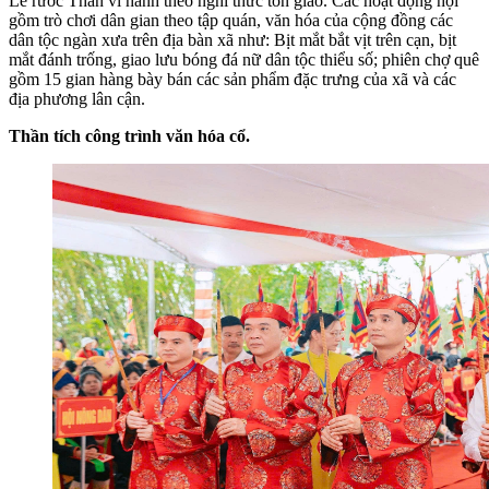
Lễ rước Thần vi hành theo nghi thức tôn giáo. Các hoạt động hội
gồm trò chơi dân gian theo tập quán, văn hóa của cộng đồng các
dân tộc ngàn xưa trên địa bàn xã như: Bịt mắt bắt vịt trên cạn, bịt
mắt đánh trống, giao lưu bóng đá nữ dân tộc thiểu số; phiên chợ quê
gồm 15
gian hàng bày bán các sản phẩm đặc trưng của xã và các
địa phương lân cận.
Thần tích công trình văn hóa cổ.