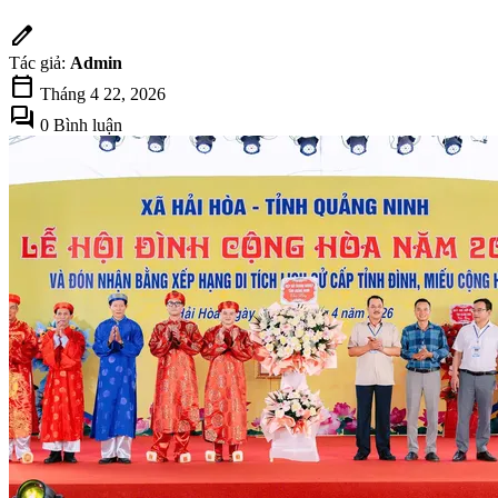
edit
Tác giả:
Admin
calendar_today
Tháng 4 22, 2026
forum
0 Bình luận