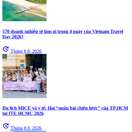
570 doanh nghiệp sẽ làm gì trong 4 ngày của Vietnam Travel
Day 2026?
update
Tháng 8 8, 2026
Du lịch MICE và y tế: Hai “quân bài chiến lược” của TP.HCM
tại ITE HCMC 2026
update
Tháng 8 8, 2026