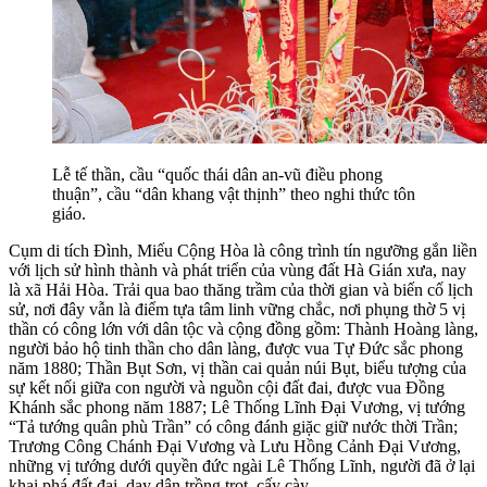
Lễ tế thần, cầu “quốc thái dân an-vũ điều phong
thuận”, cầu “dân khang vật thịnh” theo nghi thức tôn
giáo.
Cụm di tích Đình, Miếu Cộng Hòa là công trình tín ngưỡng gắn liền
với lịch sử hình thành và phát triển của vùng đất Hà Gián xưa, nay
là xã Hải Hòa. Trải qua bao thăng trầm của thời gian và biến cố lịch
sử, nơi đây vẫn là điểm tựa tâm linh vững chắc, nơi phụng thờ 5 vị
thần có công lớn với dân tộc và cộng đồng gồm: Thành Hoàng làng,
người bảo hộ tinh thần cho dân làng, được vua Tự Đức sắc phong
năm 1880; Thần Bụt Sơn, vị thần cai quản núi Bụt, biểu tượng của
sự kết nối giữa con người và nguồn cội đất đai, được vua Đồng
Khánh sắc phong năm 1887; Lê Thống Lĩnh Đại Vương, vị tướng
“Tả tướng quân phù Trần” có công đánh giặc giữ nước thời Trần;
Trương Công Chánh Đại Vương và Lưu Hồng Cảnh Đại Vương,
những vị tướng dưới quyền đức ngài Lê Thống Lĩnh, người đã ở lại
khai phá đất đai, dạy dân trồng trọt, cấy cày.