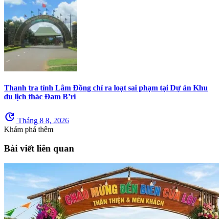
Thanh tra tỉnh Lâm Đồng chỉ ra loạt sai phạm tại Dự án Khu
du lịch thác Đam B’ri
update
Tháng 8 8, 2026
Khám phá thêm
Bài viết liên quan