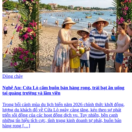
Dòng chảy
Nghệ An: Cửa Lò cấm buôn bán hàng rong, trải bạt ăn uống
tại quảng trường và lâm viên
Trong bối cảnh mùa du lịch biển năm 2026 chính thức khởi động,
lượng du khách đổ về Cửa Lò ngày càng tăng, kéo theo sự phát
triển sôi động của các hoạt động dịch vụ. Tuy nhiên, bên cạnh
những tín hiệu tích cực, tình trạng kinh doanh tự phát, buôn bán
hàng rong […]