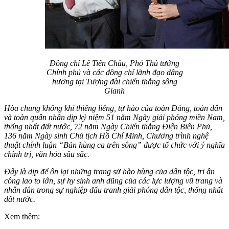
Đồng chí Lê Tiến Châu, Phó Thủ tướng
Chính phủ và các đồng chí lãnh đạo dâng
hương tại Tượng đài chiến thắng sông
Gianh
Hòa chung không khí thiêng liêng, tự hào của toàn Đảng, toàn dân
và toàn quân nhân dịp kỷ niệm 51 năm Ngày giải phóng miền Nam,
thống nhất đất nước, 72 năm Ngày Chiến thắng Điện Biên Phủ,
136 năm Ngày sinh Chủ tịch Hồ Chí Minh, Chương trình nghệ
thuật chính luận “Bản hùng ca trên sông” được tổ chức với ý nghĩa
chính trị, văn hóa sâu sắc.
Đây là dịp để ôn lại những trang sử hào hùng của dân tộc, tri ân
công lao to lớn, sự hy sinh anh dũng của các lực lượng vũ trang và
nhân dân trong sự nghiệp đấu tranh giải phóng dân tộc, thống nhất
đất nước.
Xem thêm: