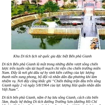
Khu Di tích lịch sử quốc gia đặc biệt Bến phà Gianh
Di tích Bến phà Gianh là một trong những điểm vượt sông chiến
lược trên tuyến vận tải huyết mạch chi viện cho chiến trường miền
Nam. Đây là nơi ghi dấu sự hy sinh kiên cường của lực lượng
thanh niên xung phong, bộ đội và nhân dân địa phương khi làm
nhiệm vụ. Nơi đây cũng khắc ghi “Chiến thắng trận đầu trên sông
Gianh ngày 2 và ngày 5/8/1964 của lực lượng Hải quân nhân dân
Việt Nam”.
Di tích bến phà Gianh, nằm ở hạ lưu sông Gianh, cách cửa biển
5km, thuộc hệ thống Di tích đường Trường Sơn (đường Hồ Chí