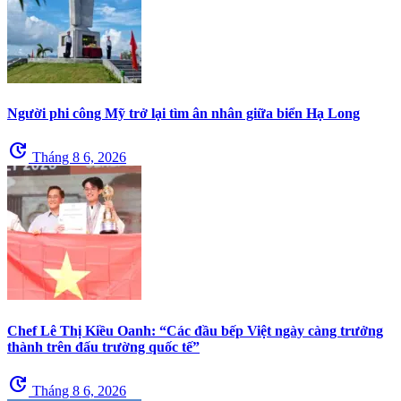
Người phi công Mỹ trở lại tìm ân nhân giữa biển Hạ Long
update
Tháng 8 6, 2026
Chef Lê Thị Kiều Oanh: “Các đầu bếp Việt ngày càng trưởng
thành trên đấu trường quốc tế”
update
Tháng 8 6, 2026