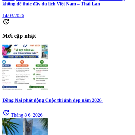
không để thúc đẩy du lịch Việt Nam – Thái Lan
14/03/2026
update
Mới cập nhật
Đồng Nai phát động Cuộc thi ảnh đẹp năm 2026
update
Tháng 8 6, 2026