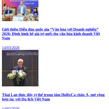
Giới thiệu Diễn đàn quốc gia “Văn hóa với Doanh nghiệp”
2026: Định hình hệ giá trị mới cho văn hóa kinh doanh Việt
Nam
14/03/2026
Thái Lan thúc đẩy vị thế trung tâm HoReCa châu Á, mở rộng
hợp tác với Du lịch Việt Nam
14/03/2026