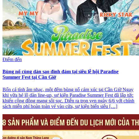
Điểm đến
Bùng nổ cùng dàn sao đình đám tại siêu lễ hội Paradise
Summer Fest tại Cần Giờ
Bốn cá tính âm nhạc, một đêm bùng nổ cảm xúc tại Cần Giờ Ngay
khi vừa hé lộ dàn line-up, sự kiện Paradise Summer Fest đã lập tức
khiến cộng đồng mạng sôi sục. Diễn ra trọn vẹn ngày 6/6 với chính
sách miễn phí hoàn toàn vé vào cửa, sự kiện biến siêu […]