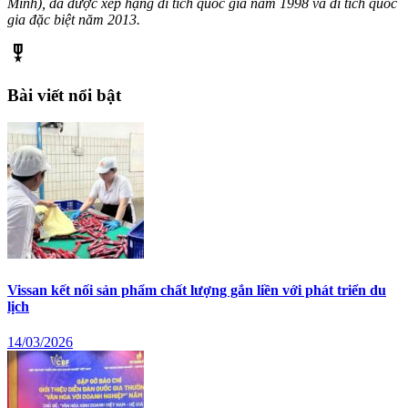
Minh), đã được xếp hạng di tích quốc gia năm 1998 và di tích quốc
gia đặc biệt năm 2013.
military_tech
Bài viết nổi bật
Vissan kết nối sản phẩm chất lượng gắn liền với phát triển du
lịch
14/03/2026