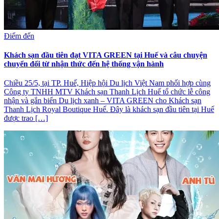
Điểm đến
Khách sạn đầu tiên đạt VITA GREEN tại Huế và câu chuyện
chuyển đổi từ nhận thức đến hệ thống vận hành
Chiều 25/5, tại TP. Huế, Hiệp hội Du lịch Việt Nam phối hợp cùng
Công ty TNHH MTV Khách sạn Thanh Lịch Huế tổ chức lễ công
nhận và gắn biển Du lịch xanh – VITA GREEN cho Khách sạn
Thanh Lịch Royal Boutique Huế. Đây là khách sạn đầu tiên tại Huế
được trao […]