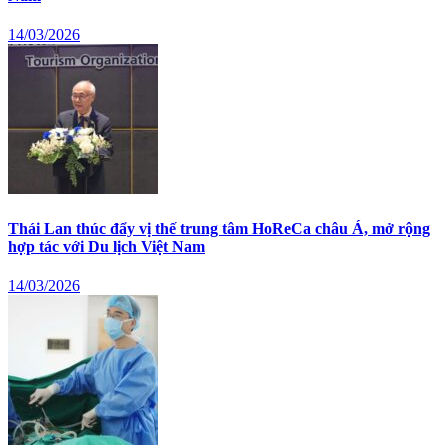
14/03/2026
Thái Lan thúc đẩy vị thế trung tâm HoReCa châu Á, mở rộng
hợp tác với Du lịch Việt Nam
14/03/2026