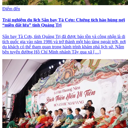
Điểm đến
Trải nghiệm du lịch Sân bay Tà Cơn: Chứng tích hào hùng nơi
“miền đất lửa” tỉnh Quảng Trị
Sân bay Tà Cơn, tỉnh Quảng Trị đã được bảo tồn và công nhận là di
tích quốc gia vào năm 1986 và trở thành một bảo tàng ngoài trời, nơi
du khách có thể tham quan trong hành trình khám phá lịch sử. Nằm
bên tuyến đường Hồ Chí Minh nhánh Tây qua xã […]