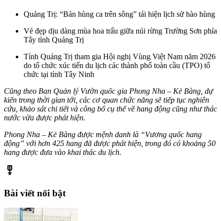
Quảng Trị: “Bản hùng ca trên sông” tái hiện lịch sử hào hùng
Vẻ đẹp dịu dàng mùa hoa trẩu giữa núi rừng Trường Sơn phía
Tây tỉnh Quảng Trị
Tỉnh Quảng Trị tham gia Hội nghị Vùng Việt Nam năm 2026
do tổ chức xúc tiến du lịch các thành phố toàn cầu (TPO) tổ
chức tại tỉnh Tây Ninh
Cũng theo Ban Quản lý Vườn quốc gia Phong Nha – Kẻ Bàng, dự
kiến trong thời gian tới, các cơ quan chức năng sẽ tiếp tục nghiên
cứu, khảo sát chi tiết và công bố cụ thể về hang động cũng như thác
nước vừa được phát hiện.
Phong Nha – Kẻ Bàng được mệnh danh là “Vương quốc hang
động” với hơn 425 hang đã được phát hiện, trong đó có khoảng 50
hang được đưa vào khai thác du lịch.
military_tech
Bài viết nổi bật