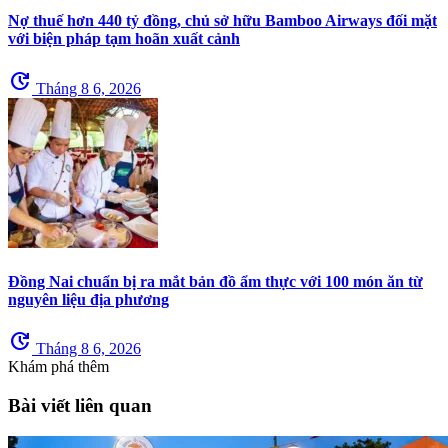
Nợ thuế hơn 440 tỷ đồng, chủ sở hữu Bamboo Airways đối mặt
với biện pháp tạm hoãn xuất cảnh
update
Tháng 8 6, 2026
Đồng Nai chuẩn bị ra mắt bản đồ ẩm thực với 100 món ăn từ
nguyên liệu địa phương
update
Tháng 8 6, 2026
Khám phá thêm
Bài viết liên quan