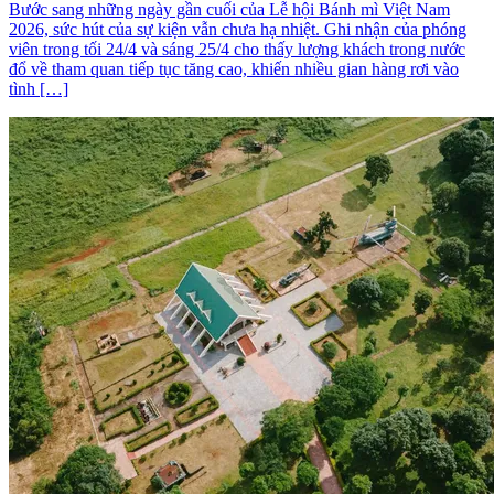
Bước sang những ngày gần cuối của Lễ hội Bánh mì Việt Nam
2026, sức hút của sự kiện vẫn chưa hạ nhiệt. Ghi nhận của phóng
viên trong tối 24/4 và sáng 25/4 cho thấy lượng khách trong nước
đổ về tham quan tiếp tục tăng cao, khiến nhiều gian hàng rơi vào
tình […]