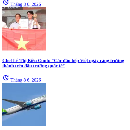
update
Tháng 8 6, 2026
Chef Lê Thị Kiều Oanh: “Các đầu bếp Việt ngày càng trưởng
thành trên đấu trường quốc tế”
update
Tháng 8 6, 2026