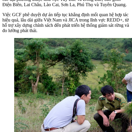
Điện Biên, Lai Châu, Lào Cai, Sơn La, Phú Thọ và Tuyên Quang.
Việc GCF phê duyệt dự án tiếp tục khẳng định mối quan hệ hợp tác
hiệu quả, lâu dài giữa Việt Nam và JICA trong lĩnh vực REDD+, từ
hỗ trợ xây dựng chính sách đến phát triển hệ thống giám sát rừng và
đo lường phát thải.