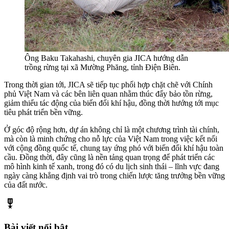
Ông Baku Takahashi, chuyên gia JICA hướng dẫn
trồng rừng tại xã Mường Phăng, tỉnh Điện Biên.
Trong thời gian tới, JICA sẽ tiếp tục phối hợp chặt chẽ với Chính
phủ Việt Nam và các bên liên quan nhằm thúc đẩy bảo tồn rừng,
giảm thiểu tác động của biến đổi khí hậu, đồng thời hướng tới mục
tiêu phát triển bền vững.
Ở góc độ rộng hơn, dự án không chỉ là một chương trình tài chính,
mà còn là minh chứng cho nỗ lực của Việt Nam trong việc kết nối
với cộng đồng quốc tế, chung tay ứng phó với biến đổi khí hậu toàn
cầu. Đồng thời, đây cũng là nền tảng quan trọng để phát triển các
mô hình kinh tế xanh, trong đó có du lịch sinh thái – lĩnh vực đang
ngày càng khẳng định vai trò trong chiến lược tăng trưởng bền vững
của đất nước.
military_tech
Bài viết nổi bật