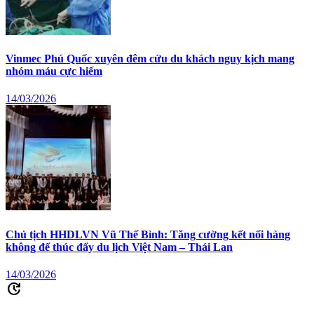
Vinmec Phú Quốc xuyên đêm cứu du khách nguy kịch mang
nhóm máu cực hiếm
14/03/2026
Chủ tịch HHDLVN Vũ Thế Bình: Tăng cường kết nối hàng
không để thúc đẩy du lịch Việt Nam – Thái Lan
14/03/2026
update