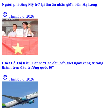
Người phi công Mỹ trở lại tìm ân nhân giữa biển Hạ Long
update
Tháng 8 6, 2026
Chef Lê Thị Kiều Oanh: “Các đầu bếp Việt ngày càng trưởng
thành trên đấu trường quốc tế”
update
Tháng 8 6, 2026