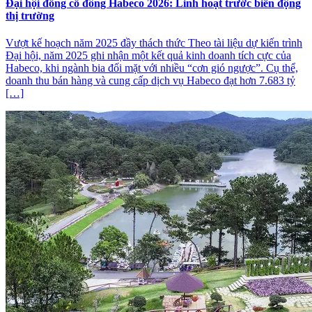
Đại hội đồng cổ đông Habeco 2026: Linh hoạt trước biến động
thị trường
Vượt kế hoạch năm 2025 đầy thách thức Theo tài liệu dự kiến trình
Đại hội, năm 2025 ghi nhận một kết quả kinh doanh tích cực của
Habeco, khi ngành bia đối mặt với nhiều “cơn gió ngược”. Cụ thể,
doanh thu bán hàng và cung cấp dịch vụ Habeco đạt hơn 7.683 tỷ
[…]