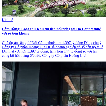
Kinh tế
Lâm Đồng: Loạt chủ Khu du lịch nổi tiếng tại Đà Lạt nợ thuế
với số tiền khủng
Chủ dự án sân golf Đồi Cù nợ thuế hơn 1.397 tỷ đồng Đáng chú ý,
Công ty Cổ phần Hoàng Gia DL là doanh nghiệp có số tiền nợ thuế
lớn nhất với hơn 1.397 tỷ đồng, tăng hơn 144 tỷ đồng so với lần
công bố hồi tháng 6/2026. Công ty Cổ phần Hoàng […]