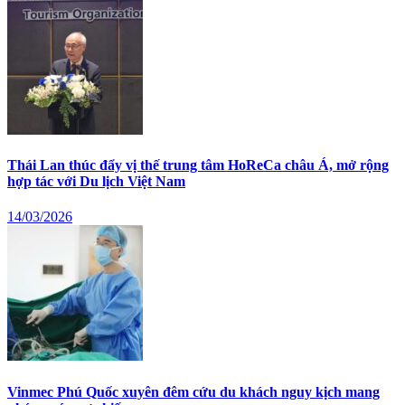
Thái Lan thúc đẩy vị thế trung tâm HoReCa châu Á, mở rộng
hợp tác với Du lịch Việt Nam
14/03/2026
Vinmec Phú Quốc xuyên đêm cứu du khách nguy kịch mang