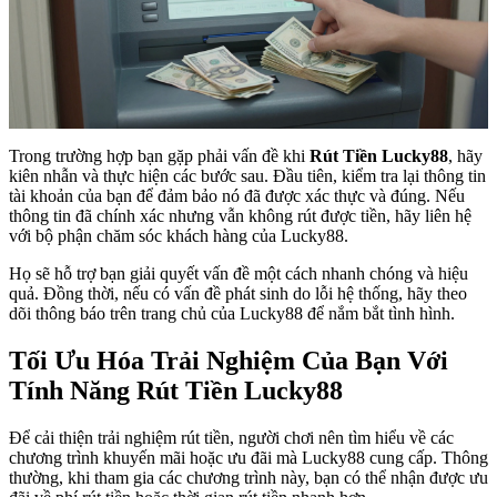
Trong trường hợp bạn gặp phải vấn đề khi
Rút Tiền Lucky88
, hãy
kiên nhẫn và thực hiện các bước sau. Đầu tiên, kiểm tra lại thông tin
tài khoản của bạn để đảm bảo nó đã được xác thực và đúng. Nếu
thông tin đã chính xác nhưng vẫn không rút được tiền, hãy liên hệ
với bộ phận chăm sóc khách hàng của Lucky88.
Họ sẽ hỗ trợ bạn giải quyết vấn đề một cách nhanh chóng và hiệu
quả. Đồng thời, nếu có vấn đề phát sinh do lỗi hệ thống, hãy theo
dõi thông báo trên trang chủ của Lucky88 để nắm bắt tình hình.
Tối Ưu Hóa Trải Nghiệm Của Bạn Với
Tính Năng Rút Tiền Lucky88
Để cải thiện trải nghiệm rút tiền, người chơi nên tìm hiểu về các
chương trình khuyến mãi hoặc ưu đãi mà Lucky88 cung cấp. Thông
thường, khi tham gia các chương trình này, bạn có thể nhận được ưu