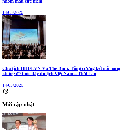
nhóm máu cực hiếm
14/03/2026
Chủ tịch HHDLVN Vũ Thế Bình: Tăng cường kết nối hàng
không để thúc đẩy du lịch Việt Nam – Thái Lan
14/03/2026
update
Mới cập nhật