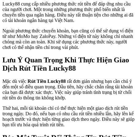
Lucky88 cung cấp nhiều phương thức rút tiền để đáp ứng nhu cầu
của người chơi. Một trong những phương thức phổ biến nhất là
chuyển tiền qua ngân hàng. Điều này rất thuận tiện cho những ai đã
có tài khoản ngân hàng tại Việt Nam.
Ngoài phương thức chuyển khoản, bạn cũng có thể sử dụng ví điện
tử như MoMo hay ZaloPay. Những ví điện tử này không chỉ nhanh
chóng mà còn an toàn. Khi sử dụng các phương thức này, người
chơi có thể nhận tiền chỉ trong vài phút.
Lưu Ý Quan Trọng Khi Thực Hiện Giao
Dịch Rút Tiền Lucky88
Mặc dù việc
Rút Tiền Lucky88
rất đơn giản nhưng bạn cần chú ý
đến một số điều quan trọng. Đầu tiên, hãy chắc chắn rằng tài khoản
của bạn đã được xác thực. Việc này giúp tránh tình trạng bị từ chối
rút tiền do thông tin không khớp.
Thứ hai, mỗi tài khoản chỉ có thể thực hiện một giao dịch rút tiền
trong ngày. Do đó, nếu bạn có nhu cầu rút tiền nhiều lần, hãy lên kế
hoạch trước và thực hiện từng giao dịch theo ngày. Điều này sẽ giúp
bạn tối ưu hóa quá trình rút tiền.