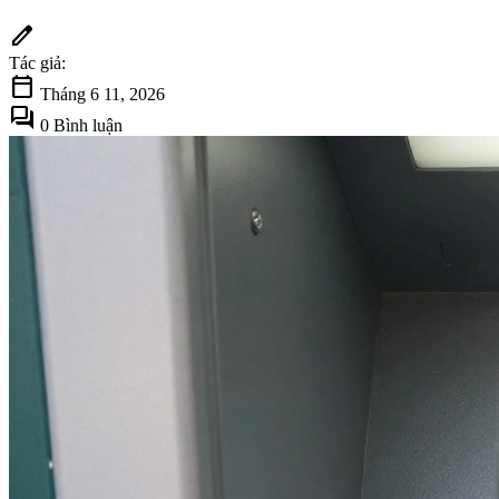
edit
Tác giả:
calendar_today
Tháng 6 11, 2026
forum
0 Bình luận