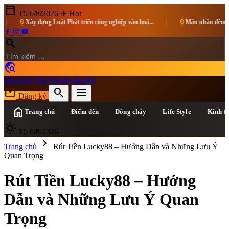
calendar_today
T5 6/8/2026
✈ Hot
 Luật Phát triển công nghiệp văn hoá...
pin_drop
Mãn nhãn đêm bán kết và Trang p
search
Tìm
kiếm
travel_explore
cho:
Du Lịch Việt
Tin tức du lịch
mail
search
menu
Đăng ký
search
home
Trang chủ
Điểm đến
Dòng chảy
Life Style
Kinh tế
Tìm
wb_sunny
kiếm
T5 6/8/2026
cho:
home
chevron_right
pin_drop
pin_drop
pin_drop
pin_drop
Trang chủ
Trang chủ
Rút Tiền Lucky88 – Hướng Dẫn và Những Lưu Ý
Điểm đến
Dòng chảy
Life Style
Kinh
pin_drop
pin_drop
pin_drop
pin_drop
Quan Trọng
tế
Xu hướng
Balo du lịch
Ẩm thực
Du lịch thể thao
mail
Đăng ký bản tin du lịch
Rút Tiền Lucky88 – Hướng
Dẫn và Những Lưu Ý Quan
Trọng