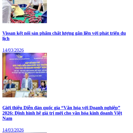
Vissan kết nối sản phẩm chất lượng gắn liền với phát triển du
lịch
14/03/2026
Giới thiệu Diễn đàn quốc gia “Văn hóa với Doanh nghiệp”
2026: Định hình hệ giá trị mới cho văn hóa kinh doanh Việt
Nam
14/03/2026