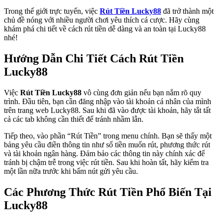
Trong thế giới trực tuyến, việc
Rút Tiền Lucky88
đã trở thành một
chủ đề nóng với nhiều người chơi yêu thích cá cược. Hãy cùng
khám phá chi tiết về cách rút tiền dễ dàng và an toàn tại Lucky88
nhé!
Hướng Dẫn Chi Tiết Cách Rút Tiền
Lucky88
Việc
Rút Tiền Lucky88
vô cùng đơn giản nếu bạn nắm rõ quy
trình. Đầu tiên, bạn cần đăng nhập vào tài khoản cá nhân của mình
trên trang web Lucky88. Sau khi đã vào được tài khoản, hãy tắt tất
cả các tab không cần thiết để tránh nhầm lẫn.
Tiếp theo, vào phần “Rút Tiền” trong menu chính. Bạn sẽ thấy một
bảng yêu cầu điền thông tin như số tiền muốn rút, phương thức rút
và tài khoản ngân hàng. Đảm bảo các thông tin này chính xác để
tránh bị chậm trễ trong việc rút tiền. Sau khi hoàn tất, hãy kiểm tra
một lần nữa trước khi bấm nút gửi yêu cầu.
Các Phương Thức Rút Tiền Phổ Biến Tại
Lucky88