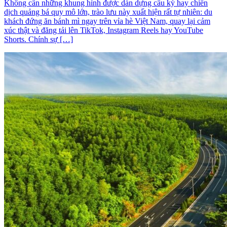
Không cần những khung hình được dàn dựng cầu kỳ hay chiến
dịch quảng bá quy mô lớn, trào lưu này xuất hiện rất tự nhiên: du
khách đứng ăn bánh mì ngay trên vỉa hè Việt Nam, quay lại cảm
xúc thật và đăng tải lên TikTok, Instagram Reels hay YouTube
Shorts. Chính sự […]