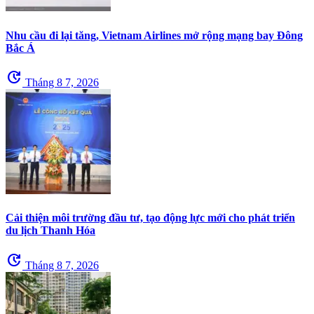
Nhu cầu đi lại tăng, Vietnam Airlines mở rộng mạng bay Đông
Bắc Á
update
Tháng 8 7, 2026
Cải thiện môi trường đầu tư, tạo động lực mới cho phát triển
du lịch Thanh Hóa
update
Tháng 8 7, 2026