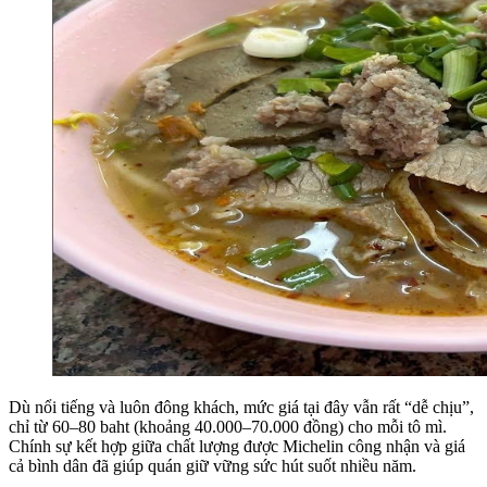
Dù nổi tiếng và luôn đông khách, mức giá tại đây vẫn rất “dễ chịu”,
chỉ từ 60–80 baht (khoảng 40.000–70.000 đồng) cho mỗi tô mì.
Chính sự kết hợp giữa chất lượng được Michelin công nhận và giá
cả bình dân đã giúp quán giữ vững sức hút suốt nhiều năm.