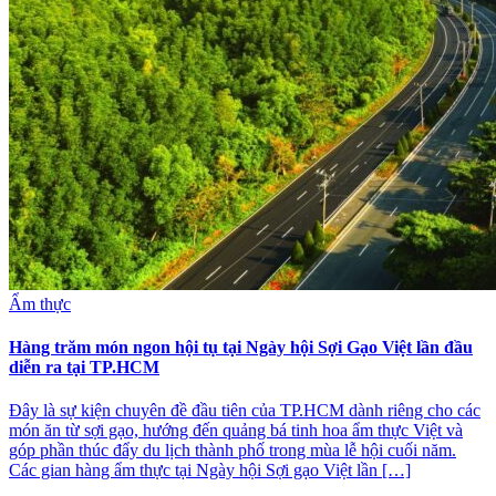
Ẩm thực
Hàng trăm món ngon hội tụ tại Ngày hội Sợi Gạo Việt lần đầu
diễn ra tại TP.HCM
Đây là sự kiện chuyên đề đầu tiên của TP.HCM dành riêng cho các
món ăn từ sợi gạo, hướng đến quảng bá tinh hoa ẩm thực Việt và
góp phần thúc đẩy du lịch thành phố trong mùa lễ hội cuối năm.
Các gian hàng ẩm thực tại Ngày hội Sợi gạo Việt lần […]