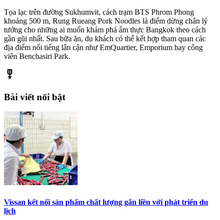
Tọa lạc trên đường Sukhumvit, cách trạm BTS Phrom Phong
khoảng 500 m, Rung Rueang Pork Noodles là điểm dừng chân lý
tưởng cho những ai muốn khám phá ẩm thực Bangkok theo cách
gần gũi nhất. Sau bữa ăn, du khách có thể kết hợp tham quan các
địa điểm nổi tiếng lân cận như EmQuartier, Emporium hay công
viên Benchasiri Park.
military_tech
Bài viết nổi bật
Vissan kết nối sản phẩm chất lượng gắn liền với phát triển du
lịch