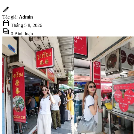
edit
Tác giả:
Admin
calendar_today
Tháng 5 8, 2026
forum
0 Bình luận