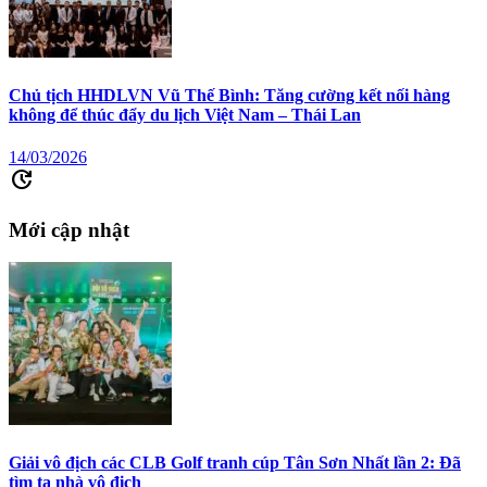
Chủ tịch HHDLVN Vũ Thế Bình: Tăng cường kết nối hàng
không để thúc đẩy du lịch Việt Nam – Thái Lan
14/03/2026
update
Mới cập nhật
Giải vô địch các CLB Golf tranh cúp Tân Sơn Nhất lần 2: Đã
tìm ta nhà vô địch