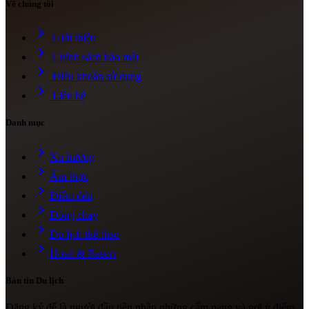
Về chúng tôi
chevron_right
Giới thiệu
chevron_right
Chính sách bảo mật
chevron_right
Điều khoản sử dụng
chevron_right
Liên hệ
Danh mục
chevron_right
Xu hướng
chevron_right
Ẩm thực
chevron_right
Điểm đến
chevron_right
Dòng chảy
chevron_right
Du lịch thể thao
chevron_right
Hotel & Resort
Bản tin Du lịch
Đăng ký để là người đầu tiên nhận những cẩm nang và gợi ý điểm