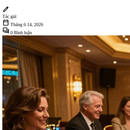
edit
Tác giả:
calendar_today
Tháng 6 14, 2026
forum
0 Bình luận