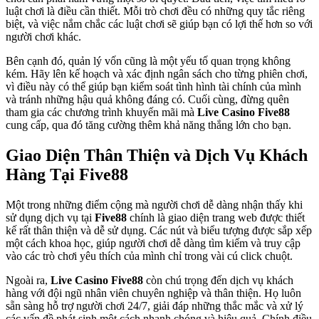
luật chơi là điều cần thiết. Mỗi trò chơi đều có những quy tắc riêng
biệt, và việc nắm chắc các luật chơi sẽ giúp bạn có lợi thế hơn so với
người chơi khác.
Bên cạnh đó, quản lý vốn cũng là một yếu tố quan trọng không
kém. Hãy lên kế hoạch và xác định ngân sách cho từng phiên chơi,
vì điều này có thể giúp bạn kiểm soát tình hình tài chính của mình
và tránh những hậu quả không đáng có. Cuối cùng, đừng quên
tham gia các chương trình khuyến mãi mà
Live Casino Five88
cung cấp, qua đó tăng cường thêm khả năng thắng lớn cho bạn.
Giao Diện Thân Thiện và Dịch Vụ Khách
Hàng Tại Five88
Một trong những điểm cộng mà người chơi dễ dàng nhận thấy khi
sử dụng dịch vụ tại
Five88
chính là giao diện trang web được thiết
kế rất thân thiện và dễ sử dụng. Các nút và biểu tượng được sắp xếp
một cách khoa học, giúp người chơi dễ dàng tìm kiếm và truy cập
vào các trò chơi yêu thích của mình chỉ trong vài cú click chuột.
Ngoài ra,
Live Casino Five88
còn chú trọng đến dịch vụ khách
hàng với đội ngũ nhân viên chuyên nghiệp và thân thiện. Họ luôn
sẵn sàng hỗ trợ người chơi 24/7, giải đáp những thắc mắc và xử lý
các vấn đề phát sinh một cách nhanh chóng và hiệu quả. Chính điều