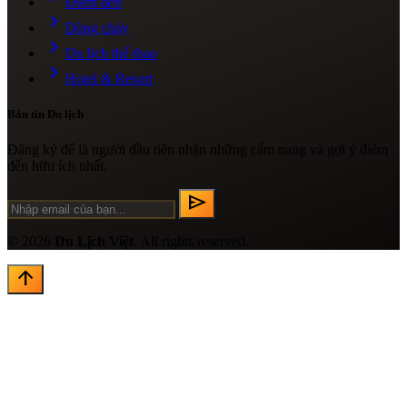
Điểm đến
chevron_right
Dòng chảy
chevron_right
Du lịch thể thao
chevron_right
Hotel & Resort
Bản tin Du lịch
Đăng ký để là người đầu tiên nhận những cẩm nang và gợi ý điểm
đến hữu ích nhất.
send
© 2026
Du Lịch Việt
. All rights reserved.
arrow_upward