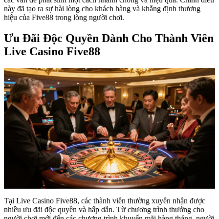
này đã tạo ra sự hài lòng cho khách hàng và khẳng định thương
hiệu của Five88 trong lòng người chơi.
Ưu Đãi Độc Quyền Dành Cho Thành Viên
Live Casino Five88
Tại Live Casino Five88, các thành viên thường xuyên nhận được
nhiều ưu đãi độc quyền và hấp dẫn. Từ chương trình thưởng cho
người chơi mới đến các chương trình khuyến mãi hàng tháng, người