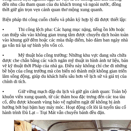
đến nhu cầu tham quan của du khách trong và ngoài nước, đồng
thời giữ gìn trọn vẹn cảnh quan thơ mộng xung quanh.
Biện pháp thi công cuốn chiếu và phân kỳ hợp lý đã được thiết lập:
• Thi công lệch pha: Các hạng mục nặng, tiếng ồn lớn hoặc
can thiệp sâu vào không gian trung tâm được chuyển dịch hoàn toàn
vào khung giờ đêm hoặc các mùa thấp điểm, bảo đảm ban ngày nhà
ga vẫn trả lại sự bình yên vốn có.
• Mỹ thuật hóa công trường: Những khu vực đang sửa chữa
được che chắn bằng các vách ngăn mỹ thuật in hình ảnh tư liệu, bản
vẽ kỹ thuật thời Pháp của nhà ga. Điều này không chỉ che đi những
bề bộn của công trường mà còn biến nó thành một không gian triển
lãm sống động, giúp du khách hiểu sâu hơn về lịch sử và giá trị của
chính di tích.
• Giữ vững mạch đập du lịch và giữ gìn cảnh quan: Toàn bộ
khuôn viên xung quanh, từ các thảm hoa đặc trưng đến các toa tàu
cổ, đều được khoanh vùng bảo vệ nghiêm ngặt để không bị ảnh
hưởng bởi bụi bặm hay máy móc. Hoạt động cốt lõi là tuyến tàu cổ
hành trình Đà Lạt – Trại Mát vẫn chuyển bánh đều đặn.