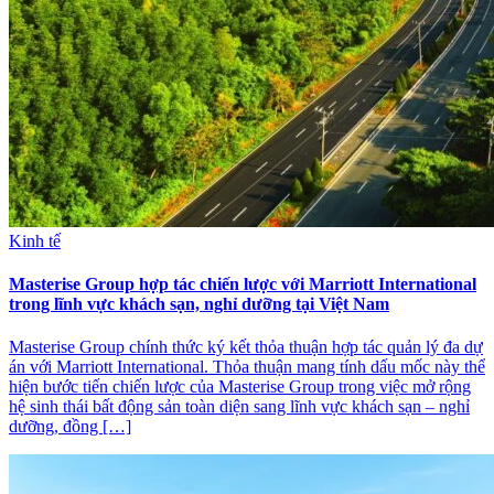
Kinh tế
Masterise Group hợp tác chiến lược với Marriott International
trong lĩnh vực khách sạn, nghỉ dưỡng tại Việt Nam
Masterise Group chính thức ký kết thỏa thuận hợp tác quản lý đa dự
án với Marriott International. Thỏa thuận mang tính dấu mốc này thể
hiện bước tiến chiến lược của Masterise Group trong việc mở rộng
hệ sinh thái bất động sản toàn diện sang lĩnh vực khách sạn – nghỉ
dưỡng, đồng […]