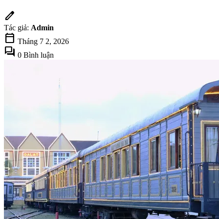
edit
Tác giả:
Admin
calendar_today
Tháng 7 2, 2026
forum
0 Bình luận