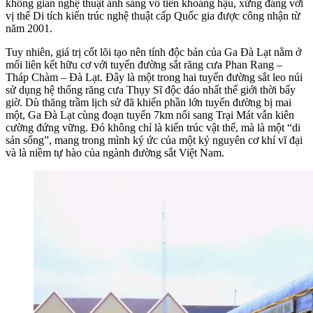
không gian nghệ thuật ánh sáng vô tiền khoáng hậu, xứng đáng với
vị thế Di tích kiến trúc nghệ thuật cấp Quốc gia được công nhận từ
năm 2001.
Tuy nhiên, giá trị cốt lõi tạo nên tính độc bản của Ga Đà Lạt nằm ở
mối liên kết hữu cơ với tuyến đường sắt răng cưa Phan Rang –
Tháp Chàm – Đà Lạt. Đây là một trong hai tuyến đường sắt leo núi
sử dụng hệ thống răng cưa Thụy Sĩ độc đáo nhất thế giới thời bấy
giờ. Dù thăng trầm lịch sử đã khiến phần lớn tuyến đường bị mai
một, Ga Đà Lạt cùng đoạn tuyến 7km nối sang Trại Mát vẫn kiên
cường đứng vững. Đó không chỉ là kiến trúc vật thể, mà là một “di
sản sống”, mang trong mình ký ức của một kỷ nguyên cơ khí vĩ đại
và là niềm tự hào của ngành đường sắt Việt Nam.