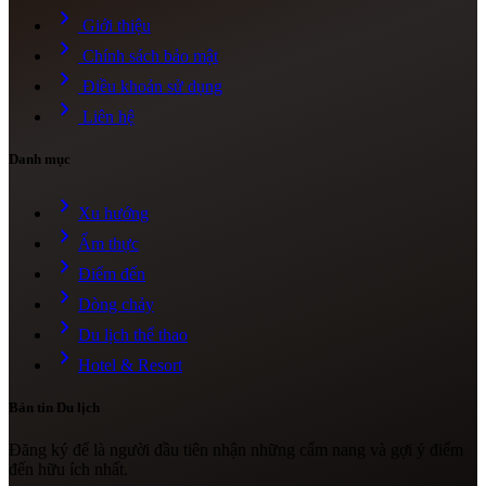
chevron_right
Giới thiệu
chevron_right
Chính sách bảo mật
chevron_right
Điều khoản sử dụng
chevron_right
Liên hệ
Danh mục
chevron_right
Xu hướng
chevron_right
Ẩm thực
chevron_right
Điểm đến
chevron_right
Dòng chảy
chevron_right
Du lịch thể thao
chevron_right
Hotel & Resort
Bản tin Du lịch
Đăng ký để là người đầu tiên nhận những cẩm nang và gợi ý điểm
đến hữu ích nhất.