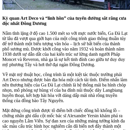
Kỳ quan Art Deco và “linh hồn” của tuyến đường sắt răng cưa
độc nhất Đông Dương
Nằm tĩnh lặng ở độ cao 1.500 mét so với mực nước biển, Ga Đà Lạt
từ lâu đã vượt qua giới hạn của một công trình giao thông thuần túy
để trở thành một biểu tượng văn hóa – lịch sử bất biến của thành
phố sương mù. Được khởi công vào năm 1932 và hoàn thành năm
1938 dưới sự dẫn dắt của hai kiến trúc sư lừng danh người Pháp
Moncet và Reveron, nhà ga là sự kết tinh đỉnh cao giữa tư duy duy
mỹ phương Tây và hơi thở đại ngàn Đông Dương.
Về mặt mỹ thuật học, công trình là một kiệt tác thuộc trường phái
Art Deco nhưng được bản địa hóa một cách tài tình. Điểm nhấn làm
nên thương hiệu của Ga Đà Lạt chính là hệ thống mái ba hình chóp
nhọn, mô phỏng sự hùng vĩ của ba đỉnh núi thuộc dãy Langbiang
huyền thoại, kết hợp hài hòa với dáng dấp mái nhà rông truyền
thống của đồng bào Tây Nguyên.
Mặt đứng công trình được tô điểm bởi chiếc đồng hồ khổng lồ –
chứng nhân ghi dấu cột mốc bác sĩ Alexandre Yersin khám phá ra
cao nguyên Lâm Viên. Sự đan xen của những mảng tường kính đa
sắc màu cấu trúc hình học nghiêm cẩn đã biến nơi đây thành một