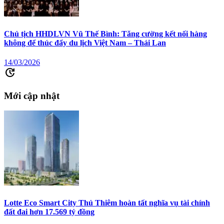
Chủ tịch HHDLVN Vũ Thế Bình: Tăng cường kết nối hàng
không để thúc đẩy du lịch Việt Nam – Thái Lan
14/03/2026
update
Mới cập nhật
Lotte Eco Smart City Thủ Thiêm hoàn tất nghĩa vụ tài chính
đất đai hơn 17.569 tỷ đồng