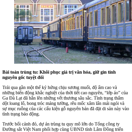
Bài toán trùng tu: Khôi phục giá trị văn hóa, giữ gìn tính
nguyên gốc tuyệt đối
Trải qua gần một thế kỷ hứng chịu sương muối, độ ẩm cao và
những biến động khắc nghiệt của thời tiết cao nguyên, “lớp áo” của
Ga Đà Lạt đã hằn lên những vết thương sâu sắc. Tình trạng thấm
dột loang lổ, bong tróc mảng tường, rêu mốc xâm lấn mái ngói và
sự mục ruỗng của các cấu kiện gỗ nguyên bản đã đặt di sản này vào
tình trạng báo động.
Trước bối cảnh đó, dự án trùng tu quy mô lớn do Tổng công ty
Đường sắt Việt Nam phối hợp cùng UBND tỉnh Lâm Đồng triển