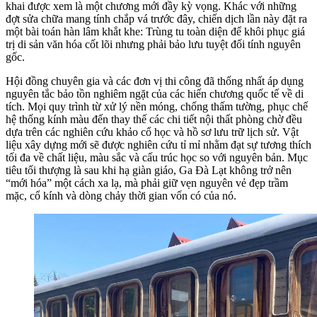
khai được xem là một chương mới đầy kỳ vọng. Khác với những
đợt sửa chữa mang tính chắp vá trước đây, chiến dịch lần này đặt ra
một bài toán hàn lâm khắt khe: Trùng tu toàn diện để khôi phục giá
trị di sản văn hóa cốt lõi nhưng phải bảo lưu tuyệt đối tính nguyên
gốc.
Hội đồng chuyên gia và các đơn vị thi công đã thống nhất áp dụng
nguyên tắc bảo tồn nghiêm ngặt của các hiến chương quốc tế về di
tích. Mọi quy trình từ xử lý nền móng, chống thấm tường, phục chế
hệ thống kính màu đến thay thế các chi tiết nội thất phòng chờ đều
dựa trên các nghiên cứu khảo cổ học và hồ sơ lưu trữ lịch sử. Vật
liệu xây dựng mới sẽ được nghiên cứu tỉ mỉ nhằm đạt sự tương thích
tối đa về chất liệu, màu sắc và cấu trúc học so với nguyên bản. Mục
tiêu tối thượng là sau khi hạ giàn giáo, Ga Đà Lạt không trở nên
“mới hóa” một cách xa lạ, mà phải giữ vẹn nguyên vẻ đẹp trầm
mặc, cổ kính và dòng chảy thời gian vốn có của nó.