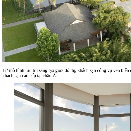
Từ mô hình lưu trú sáng tạo giữa đô thị, khách sạn công vụ ven biể
khách sạn cao cấp tại châu Á.