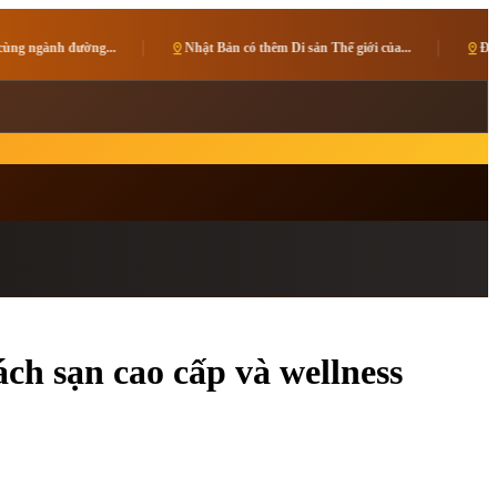
pin_drop
Nhật Bản có thêm Di sản Thế giới của...
pin_drop
Đồng Nai chuẩn bị ra mắt bản đồ
ch sạn cao cấp và wellness