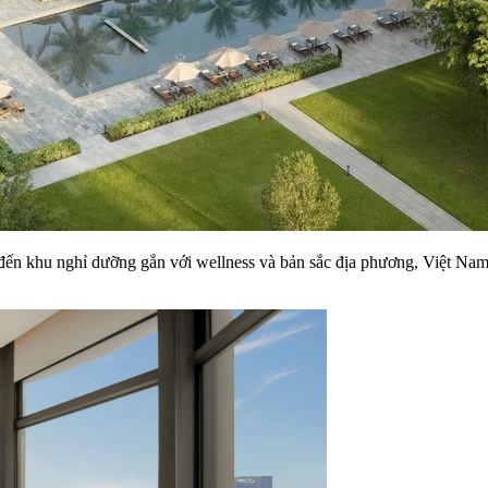
n đến khu nghỉ dưỡng gắn với wellness và bản sắc địa phương, Việt Nam