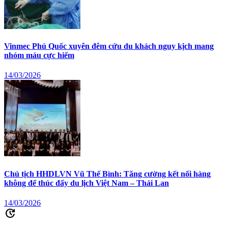
Vinmec Phú Quốc xuyên đêm cứu du khách nguy kịch mang
nhóm máu cực hiếm
14/03/2026
Chủ tịch HHDLVN Vũ Thế Bình: Tăng cường kết nối hàng
không để thúc đẩy du lịch Việt Nam – Thái Lan
14/03/2026
update