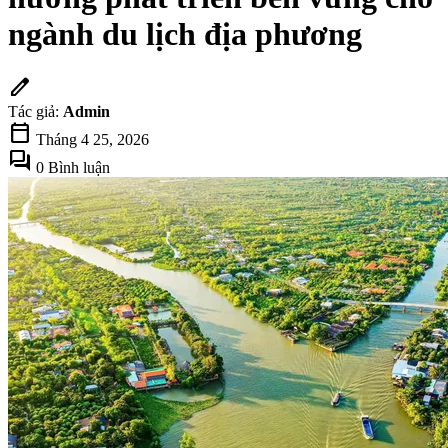
ngành du lịch địa phương
edit
Tác giả:
Admin
calendar_today
Tháng 4 25, 2026
forum
0 Bình luận