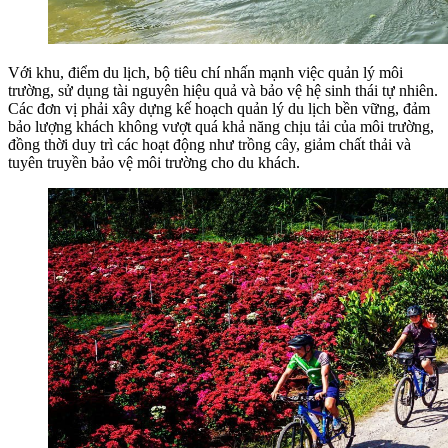
Với khu, điểm du lịch, bộ tiêu chí nhấn mạnh việc quản lý môi
trường, sử dụng tài nguyên hiệu quả và bảo vệ hệ sinh thái tự nhiên.
Các đơn vị phải xây dựng kế hoạch quản lý du lịch bền vững, đảm
bảo lượng khách không vượt quá khả năng chịu tải của môi trường,
đồng thời duy trì các hoạt động như trồng cây, giảm chất thải và
tuyên truyền bảo vệ môi trường cho du khách.