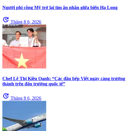
Người phi công Mỹ trở lại tìm ân nhân giữa biển Hạ Long
update
Tháng 8 6, 2026
Chef Lê Thị Kiều Oanh: “Các đầu bếp Việt ngày càng trưởng
thành trên đấu trường quốc tế”
update
Tháng 8 6, 2026