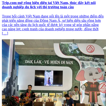
Trip.com mở rộng hiện diện tại Việt Nam, thúc đẩy kết nối
doanh nghiệp du lịch với thị trường toàn cầu
Trong bối cảnh Việt Nam đang nổi lên là một trong những điểm đến
phát triển năng động của Đông Nam Á, sự hiện diện sâu rộng hơn
của các nền tảng du lịch quốc tế được kỳ vọng sẽ góp phần nâng
cao năng lực cạnh tranh của doanh nghiệp trong nước, đồng thời
[…]