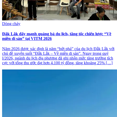
Dòng chảy
Đắk Lắk đẩy mạnh quảng bá du lịch, tăng tốc chiến lược “Về
miền di sản” tại VITM 2026
Năm 2026 được xác định là năm “bứt phá” của du lịch Đắk Lắk với
chủ đề xuyên suốt “Đắk Lắk – Về miền di sản”. Ngay trong quý
I/2026, ngành du lịch địa phương đã ghi nhận mức tăng trưởng tích
cực với tổng thu ước đạt hơn 4.100 tỷ đồng, tăng khoảng 25% […]