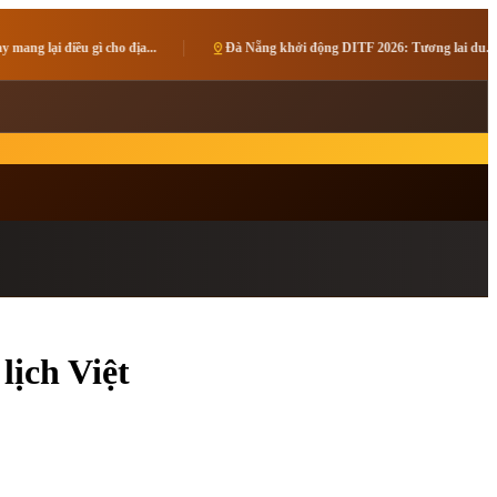
pin_drop
Đà Nẵng khởi động DITF 2026: Tương lai du...
pin_drop
Mãn nhãn đêm b
lịch Việt