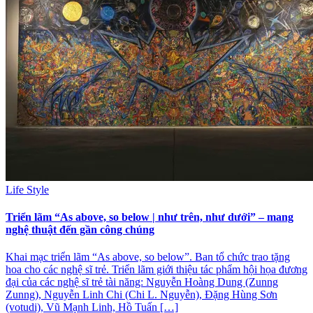
Life Style
Triển lãm “As above, so below | như trên, như dưới” – mang
nghệ thuật đến gần công chúng
Khai mạc triển lãm “As above, so below”. Ban tổ chức trao tặng
hoa cho các nghệ sĩ trẻ. Triển lãm giới thiệu tác phẩm hội họa đương
đại của các nghệ sĩ trẻ tài năng: Nguyễn Hoàng Dung (Zunng
Zunng), Nguyễn Linh Chi (Chi L. Nguyễn), Đặng Hùng Sơn
(votudi), Vũ Mạnh Linh, Hồ Tuấn […]