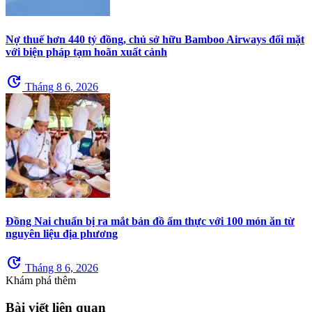
Nợ thuế hơn 440 tỷ đồng, chủ sở hữu Bamboo Airways đối mặt
với biện pháp tạm hoãn xuất cảnh
update
Tháng 8 6, 2026
Đồng Nai chuẩn bị ra mắt bản đồ ẩm thực với 100 món ăn từ
nguyên liệu địa phương
update
Tháng 8 6, 2026
Khám phá thêm
Bài viết liên quan