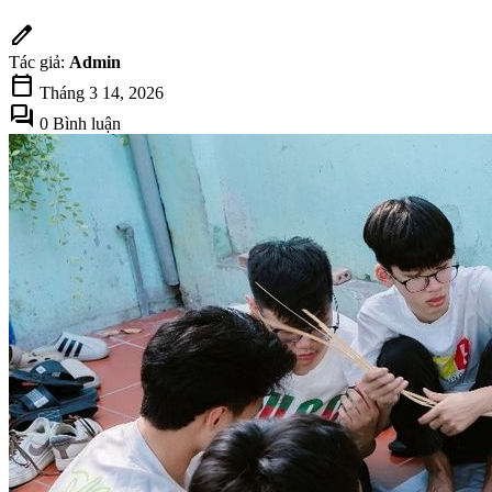
edit
Tác giả:
Admin
calendar_today
Tháng 3 14, 2026
forum
0 Bình luận