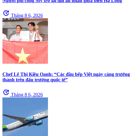
Người phi công Mỹ trở lại tìm ân nhân giữa biển Hạ Long
update
Tháng 8 6, 2026
Chef Lê Thị Kiều Oanh: “Các đầu bếp Việt ngày càng trưởng
thành trên đấu trường quốc tế”
update
Tháng 8 6, 2026