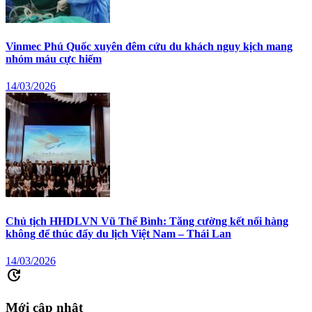
Vinmec Phú Quốc xuyên đêm cứu du khách nguy kịch mang
nhóm máu cực hiếm
14/03/2026
Chủ tịch HHDLVN Vũ Thế Bình: Tăng cường kết nối hàng
không để thúc đẩy du lịch Việt Nam – Thái Lan
14/03/2026
update
Mới cập nhật