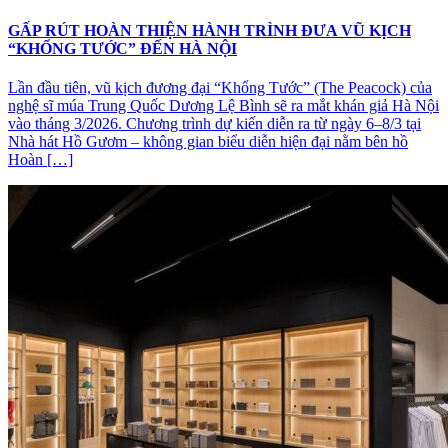
GẤP RÚT HOÀN THIỆN HÀNH TRÌNH ĐƯA VŨ KỊCH
“KHỔNG TƯỚC” ĐẾN HÀ NỘI
Lần đầu tiên, vũ kịch đương đại “Khổng Tước” (The Peacock) của
nghệ sĩ múa Trung Quốc Dương Lệ Bình sẽ ra mắt khán giả Hà Nội
vào tháng 3/2026. Chương trình dự kiến diễn ra từ ngày 6–8/3 tại
Nhà hát Hồ Gươm – không gian biểu diễn hiện đại nằm bên hồ
Hoàn […]