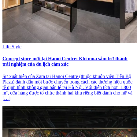
Life Style
Concept store mới tại Hanoi Centre: Khi mua sắm trở thành
trải nghiệm của du lịch cảm xúc
Sự xuất hiện của Zara tại Hanoi Centre (thuộc khuôn viên Tiến Bộ
Plaza) đánh dấu một bước chuyển trong cách các thương hiệu quốc
tế định hình không gian bán lẻ tại Hà Nội. Với diện tích hơn 1.800
m², cửa hàng được tổ chức thành hai khu riêng biệt dành cho nữ và
[…]