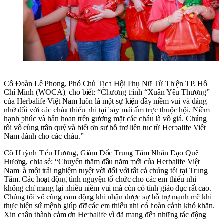
Cô Đoàn Lê Phong, Phó Chủ Tịch Hội Phụ Nữ Từ Thiện TP. Hồ
Chí Minh (WOCA), cho biết: “Chương trình “Xuân Yêu Thương”
của Herbalife Việt Nam luôn là một sự kiện đầy niềm vui và đáng
nhớ đối với các cháu thiếu nhi tại bảy mái ấm trực thuộc hội. Niềm
hạnh phúc và hân hoan trên gương mặt các cháu là vô giá. Chúng
tôi vô cùng trân quý và biết ơn sự hỗ trợ liên tục từ Herbalife Việt
Nam dành cho các cháu.”
Cô Huỳnh Tiểu Hương, Giám Đốc Trung Tâm Nhân Đạo Quê
Hương, chia sẻ: “Chuyến thăm đầu năm mới của Herbalife Việt
Nam là một trải nghiệm tuyệt vời đối với tất cả chúng tôi tại Trung
Tâm. Các hoạt động tình nguyện tổ chức cho các em thiếu nhi
không chỉ mang lại nhiều niềm vui mà còn có tính giáo dục rất cao.
Chúng tôi vô cùng cảm động khi nhận được sự hỗ trợ mạnh mẽ khi
thực hiện sứ mệnh giúp đỡ các em thiếu nhi có hoàn cảnh khó khăn.
Xin chân thành cảm ơn Herbalife vì đã mang đến những tác động