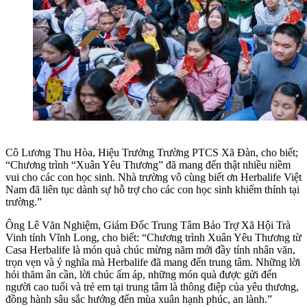
Cô Lương Thu Hòa, Hiệu Trưởng Trường PTCS Xã Đàn, cho biết;
“Chương trình “Xuân Yêu Thương” đã mang đến thật nhiều niềm
vui cho các con học sinh. Nhà trường vô cùng biết ơn Herbalife Việt
Nam đã liên tục dành sự hỗ trợ cho các con học sinh khiếm thính tại
trường.”
Ông Lê Văn Nghiệm, Giám Đốc Trung Tâm Bảo Trợ Xã Hội Trà
Vinh tỉnh Vĩnh Long, cho biết: “Chương trình Xuân Yêu Thương từ
Casa Herbalife là món quà chúc mừng năm mới đầy tính nhân văn,
trọn vẹn và ý nghĩa mà Herbalife đã mang đến trung tâm. Những lời
hỏi thăm ân cần, lời chúc ấm áp, những món quà được gửi đến
người cao tuổi và trẻ em tại trung tâm là thông điệp của yêu thương,
đồng hành sâu sắc hướng đến mùa xuân hạnh phúc, an lành.”