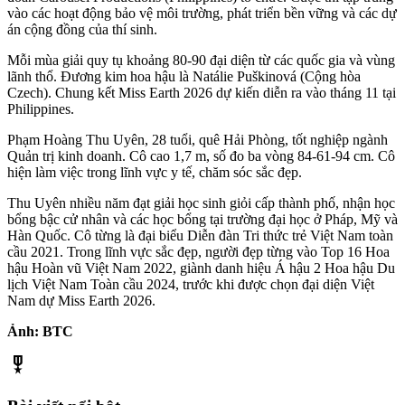
vào các hoạt động bảo vệ môi trường, phát triển bền vững và các dự
án cộng đồng của thí sinh.
Mỗi mùa giải quy tụ khoảng 80-90 đại diện từ các quốc gia và vùng
lãnh thổ. Đương kim hoa hậu là Natálie Puškinová (Cộng hòa
Czech). Chung kết Miss Earth 2026 dự kiến diễn ra vào tháng 11 tại
Philippines.
Phạm Hoàng Thu Uyên, 28 tuổi, quê Hải Phòng, tốt nghiệp ngành
Quản trị kinh doanh. Cô cao 1,7 m, số đo ba vòng 84-61-94 cm. Cô
hiện làm việc trong lĩnh vực y tế, chăm sóc sắc đẹp.
Thu Uyên nhiều năm đạt giải học sinh giỏi cấp thành phố, nhận học
bổng bậc cử nhân và các học bổng tại trường đại học ở Pháp, Mỹ và
Hàn Quốc. Cô từng là đại biểu Diễn đàn Tri thức trẻ Việt Nam toàn
cầu 2021. Trong lĩnh vực sắc đẹp, người đẹp từng vào Top 16 Hoa
hậu Hoàn vũ Việt Nam 2022, giành danh hiệu Á hậu 2 Hoa hậu Du
lịch Việt Nam Toàn cầu 2024, trước khi được chọn đại diện Việt
Nam dự Miss Earth 2026.
Ảnh: BTC
military_tech