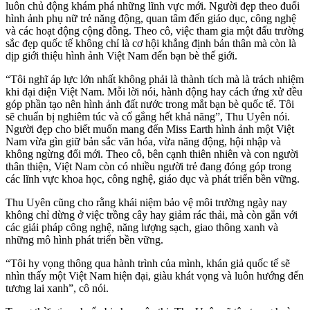
luôn chủ động khám phá những lĩnh vực mới. Người đẹp theo đuổi
hình ảnh phụ nữ trẻ năng động, quan tâm đến giáo dục, công nghệ
và các hoạt động cộng đồng. Theo cô, việc tham gia một đấu trường
sắc đẹp quốc tế không chỉ là cơ hội khẳng định bản thân mà còn là
dịp giới thiệu hình ảnh Việt Nam đến bạn bè thế giới.
“Tôi nghĩ áp lực lớn nhất không phải là thành tích mà là trách nhiệm
khi đại diện Việt Nam. Mỗi lời nói, hành động hay cách ứng xử đều
góp phần tạo nên hình ảnh đất nước trong mắt bạn bè quốc tế. Tôi
sẽ chuẩn bị nghiêm túc và cố gắng hết khả năng”, Thu Uyên nói.
Người đẹp cho biết muốn mang đến Miss Earth hình ảnh một Việt
Nam vừa gìn giữ bản sắc văn hóa, vừa năng động, hội nhập và
không ngừng đổi mới. Theo cô, bên cạnh thiên nhiên và con người
thân thiện, Việt Nam còn có nhiều người trẻ đang đóng góp trong
các lĩnh vực khoa học, công nghệ, giáo dục và phát triển bền vững.
Thu Uyên cũng cho rằng khái niệm bảo vệ môi trường ngày nay
không chỉ dừng ở việc trồng cây hay giảm rác thải, mà còn gắn với
các giải pháp công nghệ, năng lượng sạch, giao thông xanh và
những mô hình phát triển bền vững.
“Tôi hy vọng thông qua hành trình của mình, khán giả quốc tế sẽ
nhìn thấy một Việt Nam hiện đại, giàu khát vọng và luôn hướng đến
tương lai xanh”, cô nói.