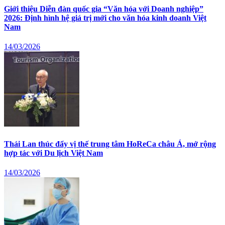
Giới thiệu Diễn đàn quốc gia “Văn hóa với Doanh nghiệp”
2026: Định hình hệ giá trị mới cho văn hóa kinh doanh Việt
Nam
14/03/2026
Thái Lan thúc đẩy vị thế trung tâm HoReCa châu Á, mở rộng
hợp tác với Du lịch Việt Nam
14/03/2026