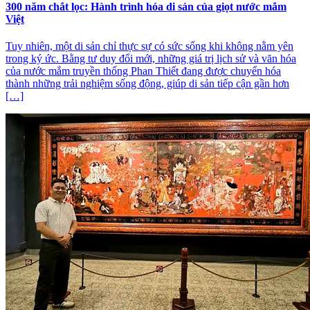
300 năm chắt lọc: Hành trình hóa di sản của giọt nước mắm
Việt
Tuy nhiên, một di sản chỉ thực sự có sức sống khi không nằm yên
trong ký ức. Bằng tư duy đổi mới, những giá trị lịch sử và văn hóa
của nước mắm truyền thống Phan Thiết đang được chuyển hóa
thành những trải nghiệm sống động, giúp di sản tiếp cận gần hơn
[…]