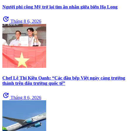
Người phi công Mỹ trở lại tìm ân nhân giữa biển Hạ Long
update
Tháng 8 6, 2026
Chef Lê Thị Kiều Oanh: “Các đầu bếp Việt ngày càng trưởng
thành trên đấu trường quốc tế”
update
Tháng 8 6, 2026