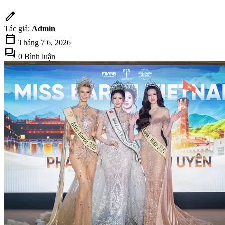
edit
Tác giả:
Admin
calendar_today
Tháng 7 6, 2026
forum
0 Bình luận