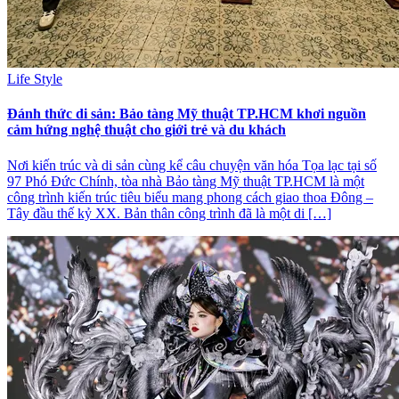
Life Style
Đánh thức di sản: Bảo tàng Mỹ thuật TP.HCM khơi nguồn
cảm hứng nghệ thuật cho giới trẻ và du khách
Nơi kiến trúc và di sản cùng kể câu chuyện văn hóa Tọa lạc tại số
97 Phó Đức Chính, tòa nhà Bảo tàng Mỹ thuật TP.HCM là một
công trình kiến trúc tiêu biểu mang phong cách giao thoa Đông –
Tây đầu thế kỷ XX. Bản thân công trình đã là một di […]