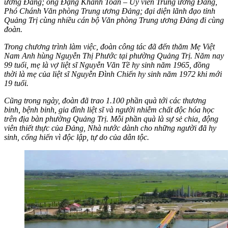
ương Đảng; ông Đặng Khánh Toàn – Ủy viên Trung ương Đảng,
Phó Chánh Văn phòng Trung ương Đảng; đại diện lãnh đạo tỉnh
Quảng Trị cùng nhiều cán bộ Văn phòng Trung ương Đảng đi cùng
đoàn.
Trong chương trình làm việc, đoàn công tác đã đến thăm Mẹ Việt
Nam Anh hùng Nguyễn Thị Phước tại phường Quảng Trị. Năm nay
99 tuổi, mẹ là vợ liệt sĩ Nguyễn Văn Tề hy sinh năm 1965, đồng
thời là mẹ của liệt sĩ Nguyễn Đình Chiến hy sinh năm 1972 khi mới
19 tuổi.
Cũng trong ngày, đoàn đã trao 1.100 phần quà tới các thương
binh, bệnh binh, gia đình liệt sĩ và người nhiễm chất độc hóa học
trên địa bàn phường Quảng Trị. Mỗi phần quà là sự sẻ chia, động
viên thiết thực của Đảng, Nhà nước dành cho những người đã hy
sinh, cống hiến vì độc lập, tự do của dân tộc.