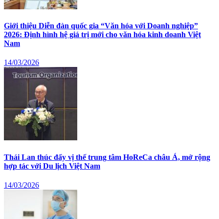
Giới thiệu Diễn đàn quốc gia “Văn hóa với Doanh nghiệp”
2026: Định hình hệ giá trị mới cho văn hóa kinh doanh Việt
Nam
14/03/2026
Thái Lan thúc đẩy vị thế trung tâm HoReCa châu Á, mở rộng
hợp tác với Du lịch Việt Nam
14/03/2026