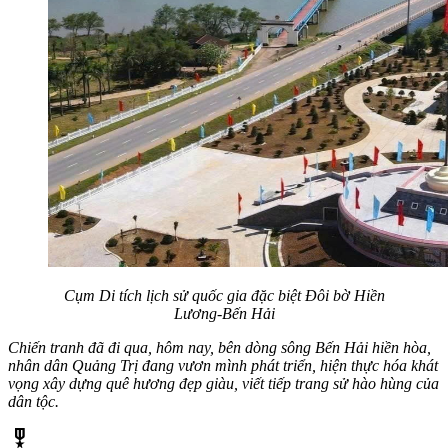
Cụm Di tích lịch sử quốc gia đặc biệt Đôi bờ Hiền
Lương-Bến Hải
Chiến tranh đã đi qua, hôm nay, bên dòng sông Bến Hải hiền hòa,
nhân dân Quảng Trị đang vươn mình phát triển, hiện thực hóa khát
vọng xây dựng quê hương đẹp giàu, viết tiếp trang sử hào hùng của
dân tộc.
military_tech