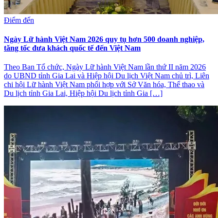
Điểm đến
Ngày Lữ hành Việt Nam 2026 quy tụ hơn 500 doanh nghiệp,
tăng tốc đưa khách quốc tế đến Việt Nam
Theo Ban Tổ chức, Ngày Lữ hành Việt Nam lần thứ II năm 2026
do UBND tỉnh Gia Lai và Hiệp hội Du lịch Việt Nam chủ trì, Liên
chi hội Lữ hành Việt Nam phối hợp với Sở Văn hóa, Thể thao và
Du lịch tỉnh Gia Lai, Hiệp hội Du lịch tỉnh Gia […]