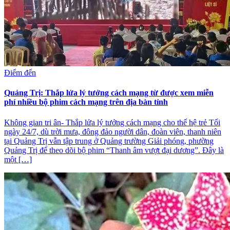
Điểm đến
Quảng Trị: Thắp lửa lý tưởng cách mạng từ được xem miễn
phí nhiều bộ phim cách mạng trên địa bàn tỉnh
Không gian tri ân- Thắp lửa lý tưởng cách mạng cho thế hệ trẻ Tối
ngày 24/7, dù trời mưa, đông đảo người dân, đoàn viên, thanh niên
tại Quảng Trị vẫn tập trung ở Quảng trường Giải phóng, phường
Quảng Trị để theo dõi bộ phim “Thanh âm vượt đại dương”. Đây là
một […]