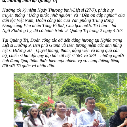
sĩ, thương binh tại Quảng Trị
Hướng tới kỷ niệm Ngày Thương binh-Liệt sĩ (27/7), phát huy
truyền thống “Uống nước nhớ nguồn” và “Đền ơn đáp nghĩa” của
dân tộc Việt Nam, Đoàn công tác của Văn phòng Trung ương
Đảng cùng Phu nhân Tổng Bí thư, Chủ tịch nước Tô Lâm – bà
Ngô Phương Ly, đã có hành trình về Quảng Trị trong 2 ngày 4-5/7.
Tại Quảng Trị, Đoàn công tác đã đến dâng hương tại Nghĩa trang
Liệt sĩ Đường 9, Bến phà Gianh và Đền tưởng niệm các anh hùng
liệt sĩ Đường 20 – Quyết thắng; thăm, động viên và tặng quà cán
bộ, chiến sĩ hai đội quy tập hài cốt liệt sĩ 584 và 589 – những người
lính đang lặng thầm thực hiện một nhiệm vụ vô cùng thiêng liêng
đối với Tổ quốc và nhân dân.