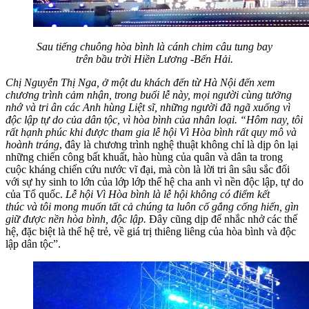
Sau tiếng chuông hòa bình là cánh chim câu tung bay
trên bầu trời Hiền Lương -Bến Hải.
Chị Nguyễn Thị Nga, ở một du khách đến từ Hà Nội đến xem
chương trình cảm nhận, trong buổi lễ này, mọi người cùng tưởng
nhớ và tri ân các Anh hùng Liệt sĩ, những người đã ngã xuống vì
độc lập tự do của dân tộc, vì hòa bình của nhân loại. “Hôm nay, tôi
rất hạnh phúc khi được tham gia lễ hội Vì Hòa bình rất quy mô và
hoành tráng
, đây là chương trình nghệ thuật không chỉ là dịp ôn lại
những chiến công bất khuất, hào hùng của quân và dân ta trong
cuộc kháng chiến cứu nước vĩ đại, mà còn là lời tri ân sâu sắc đối
với sự hy sinh to lớn của lớp lớp thế hệ cha anh vì nền độc lập, tự do
của Tổ quốc.
Lễ hội Vì Hòa bình là lễ hội không có điểm kết
thúc và tôi mong muốn tất cả chúng ta luôn cố gắng cống hiến, gìn
giữ được nền hòa bình, độc lập.
Đây cũng dịp để nhắc nhở các thế
hệ, đặc biệt là thế hệ trẻ, về giá trị thiêng liêng của hòa bình và độc
lập dân tộc”.