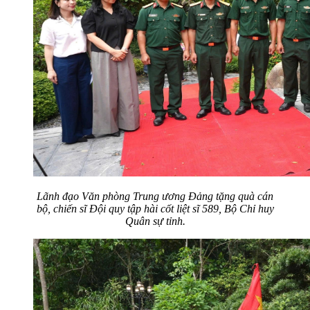
Lãnh đạo Văn phòng Trung ương Đảng tặng quà cán
bộ, chiến sĩ Đội quy tập hài cốt liệt sĩ 589, Bộ Chỉ huy
Quân sự tỉnh.