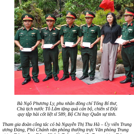
Bà Ngô Phương Ly, phu nhân đồng chí Tổng Bí thư,
Chủ tịch nước Tô Lâm tặng quà cán bộ, chiến sĩ Đội
quy tập hài cốt liệt sĩ 589, Bộ Chỉ huy Quân sự tỉnh.
Tham gia đoàn công tác có bà Nguyễn Thị Thu Hà – Ủy viên Trung
ương Đảng, Phó Chánh văn phòng thường trực Văn phòng Trung