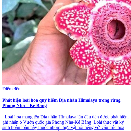
Điểm đến
Phát hiện loài hoa quý hiếm Địa nhãn Himalaya trong rừng
Phong Nha – Kẻ Bàng
Loài hoa mang tên Địa nhãn Himalaya lần đầu tiên được phát hiện,
ghi nhận ở Vườn quốc gia Phong Nha-Kẻ Bàng Loài thực vật ký
sinh hoàn toàn này thuộc nhóm thực vật nổi tiếng với cấu trúc hoa