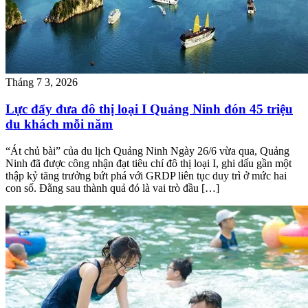
Tháng 7 3, 2026
Lực đẩy đưa đô thị loại I Quảng Ninh đón 45 triệu
du khách mỗi năm
“Át chủ bài” của du lịch Quảng Ninh Ngày 26/6 vừa qua, Quảng
Ninh đã được công nhận đạt tiêu chí đô thị loại I, ghi dấu gần một
thập kỷ tăng trưởng bứt phá với GRDP liên tục duy trì ở mức hai
con số. Đằng sau thành quả đó là vai trò đầu […]