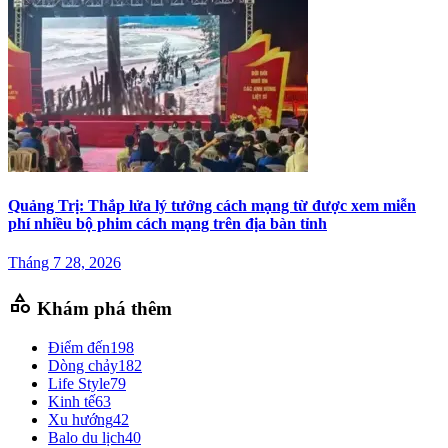
Quảng Trị: Thắp lửa lý tưởng cách mạng từ được xem miễn
phí nhiều bộ phim cách mạng trên địa bàn tỉnh
Tháng 7 28, 2026
category
Khám phá thêm
Điểm đến
198
Dòng chảy
182
Life Style
79
Kinh tế
63
Xu hướng
42
Balo du lịch
40