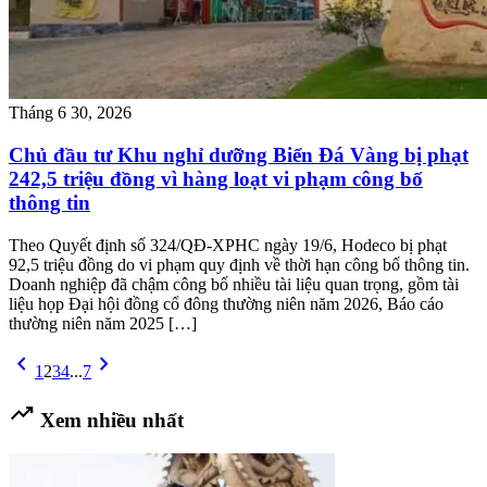
Tháng 6 30, 2026
Chủ đầu tư Khu nghỉ dưỡng Biển Đá Vàng bị phạt
242,5 triệu đồng vì hàng loạt vi phạm công bố
thông tin
Theo Quyết định số 324/QĐ-XPHC ngày 19/6, Hodeco bị phạt
92,5 triệu đồng do vi phạm quy định về thời hạn công bố thông tin.
Doanh nghiệp đã chậm công bố nhiều tài liệu quan trọng, gồm tài
liệu họp Đại hội đồng cổ đông thường niên năm 2026, Báo cáo
thường niên năm 2025 […]
chevron_left
chevron_right
1
2
3
4
...
7
trending_up
Xem nhiều nhất