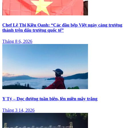
Chef Lê Thị Kiều Oanh: “Các đầu bếp Việt ngày càng trưởng
thành trên đấu trường quốc tế”
Tháng 8 6, 2026
Y Tý – Dọc đường tuần biên, lên miền mây trắng
Tháng 3 14, 2026