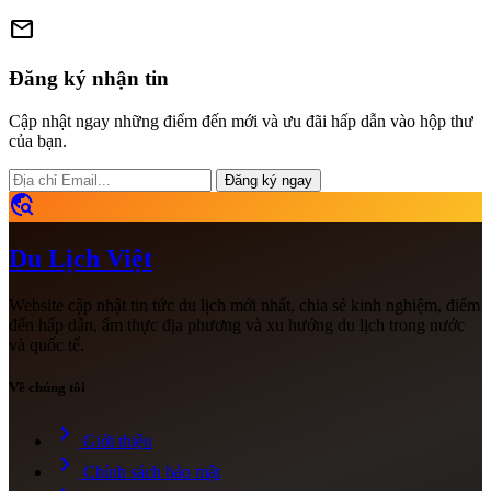
mail
Đăng ký nhận tin
Cập nhật ngay những điểm đến mới và ưu đãi hấp dẫn vào hộp thư
của bạn.
Đăng ký ngay
travel_explore
Du Lịch Việt
Website cập nhật tin tức du lịch mới nhất, chia sẻ kinh nghiệm, điểm
đến hấp dẫn, ẩm thực địa phương và xu hướng du lịch trong nước
và quốc tế.
Về chúng tôi
chevron_right
Giới thiệu
chevron_right
Chính sách bảo mật