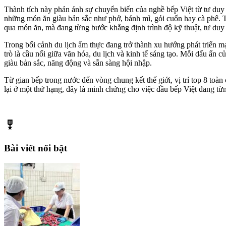
Thành tích này phản ánh sự chuyển biến của nghề bếp Việt từ tư duy
những món ăn giàu bản sắc như phở, bánh mì, gỏi cuốn hay cà phê. 
qua món ăn, mà đang từng bước khẳng định trình độ kỹ thuật, tư duy
Trong bối cảnh du lịch ẩm thực đang trở thành xu hướng phát triển m
trò là cầu nối giữa văn hóa, du lịch và kinh tế sáng tạo. Mỗi dấu ấn
giàu bản sắc, năng động và sẵn sàng hội nhập.
Từ gian bếp trong nước đến vòng chung kết thế giới, vị trí top 8 t
lại ở một thứ hạng, đây là minh chứng cho việc đầu bếp Việt đang từ
military_tech
Bài viết nổi bật