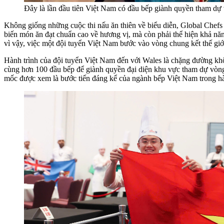
Đây là lần đầu tiên Việt Nam có đầu bếp giành quyền tham dự
Không giống những cuộc thi nấu ăn thiên về biểu diễn, Global Chefs C
biến món ăn đạt chuẩn cao về hương vị, mà còn phải thể hiện khả năn
vì vậy, việc một đội tuyển Việt Nam bước vào vòng chung kết thế giớ
Hành trình của đội tuyển Việt Nam đến với Wales là chặng đường khô
cùng hơn 100 đầu bếp để giành quyền đại diện khu vực tham dự vòng
mốc được xem là bước tiến đáng kể của ngành bếp Việt Nam trong hàn