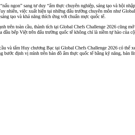
 “nấu ngon” sang tư duy “ẩm thực chuyên nghiệp, sáng tạo và hội nhập
Tuy nhiên, việc xuất hiện tại những đấu trường chuyên môn như Globa
 sáng tạo và khả năng thích ứng với chuẩn mực quốc tế.
ạnh trên toàn cầu, thành tích tại Global Chefs Challenge 2026 cũng mở
 của đầu bếp Việt trên đấu trường quốc tế không chỉ là niềm tự hào củ
oàn cầu và tấm Huy chương Bạc tại Global Chefs Challenge 2026 có thể
ng bước định vị mình trên bản đồ ẩm thực quốc tế bằng kỹ năng, bản l