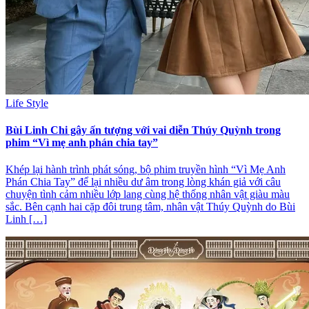
Life Style
Bùi Linh Chi gây ấn tượng với vai diễn Thúy Quỳnh trong
phim “Vì mẹ anh phán chia tay”
Khép lại hành trình phát sóng, bộ phim truyền hình “Vì Mẹ Anh
Phán Chia Tay” để lại nhiều dư âm trong lòng khán giả với câu
chuyện tình cảm nhiều lớp lang cùng hệ thống nhân vật giàu màu
sắc. Bên cạnh hai cặp đôi trung tâm, nhân vật Thúy Quỳnh do Bùi
Linh […]