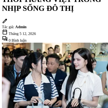
NHỊP SỐNG ĐÔ THỊ
edit
Tác giả:
Admin
calendar_today
Tháng 5 12, 2026
forum
0 Bình luận