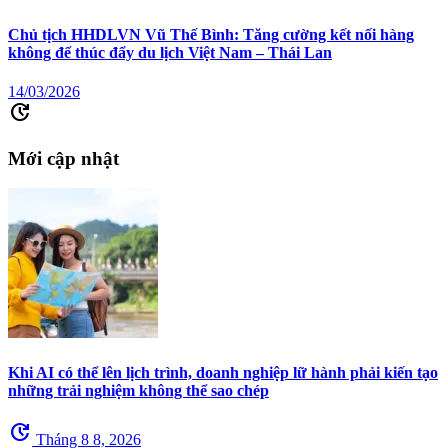
Chủ tịch HHDLVN Vũ Thế Bình: Tăng cường kết nối hàng
không để thúc đẩy du lịch Việt Nam – Thái Lan
14/03/2026
update
Mới cập nhật
Khi AI có thể lên lịch trình, doanh nghiệp lữ hành phải kiến tạo
những trải nghiệm không thể sao chép
update
Tháng 8 8, 2026