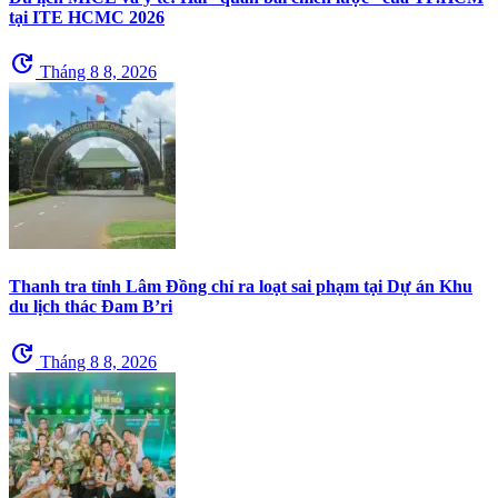
tại ITE HCMC 2026
update
Tháng 8 8, 2026
Thanh tra tỉnh Lâm Đồng chỉ ra loạt sai phạm tại Dự án Khu
du lịch thác Đam B’ri
update
Tháng 8 8, 2026