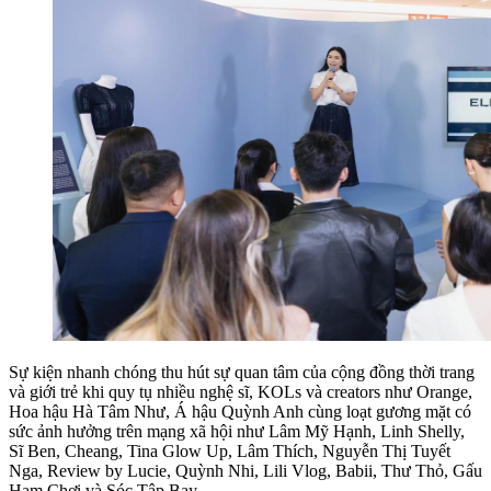
Sự kiện nhanh chóng thu hút sự quan tâm của cộng đồng thời trang
và giới trẻ khi quy tụ nhiều nghệ sĩ, KOLs và creators như Orange,
Hoa hậu Hà Tâm Như, Á hậu Quỳnh Anh cùng loạt gương mặt có
sức ảnh hưởng trên mạng xã hội như Lâm Mỹ Hạnh, Linh Shelly,
Sĩ Ben, Cheang, Tina Glow Up, Lâm Thích, Nguyễn Thị Tuyết
Nga, Review by Lucie, Quỳnh Nhi, Lili Vlog, Babii, Thư Thỏ, Gấu
Ham Chơi và Sóc Tập Bay.