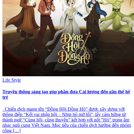
Life Style
Truyền thông sáng tạo góp phần đưa Cải lương đến gần thế hệ
trẻ
Chiến dịch mang tên “Đồng Hội Đồng Hò” được xây dựng với
thông điệp “Kết vai nhập hội – Nhịp hò mở lối”, lấy cảm hứng từ
thành ngữ “Cùng hội, cùng thuyền” kết hợp với nốt “Hò” trong âm
nhạc ngũ cung Việt Nam. Mục tiêu của chiến dịch hướng đến nhóm
công […]