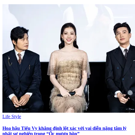
Life Style
Hoa hậu Tiểu Vy khẳng định lột xác với vai diễn nặng tâm lý
nhất sự nghiệp trong “Ốc mượn hồn”