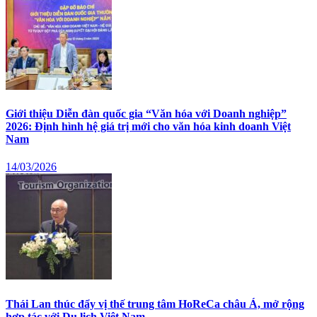
Giới thiệu Diễn đàn quốc gia “Văn hóa với Doanh nghiệp”
2026: Định hình hệ giá trị mới cho văn hóa kinh doanh Việt
Nam
14/03/2026
Thái Lan thúc đẩy vị thế trung tâm HoReCa châu Á, mở rộng
hợp tác với Du lịch Việt Nam