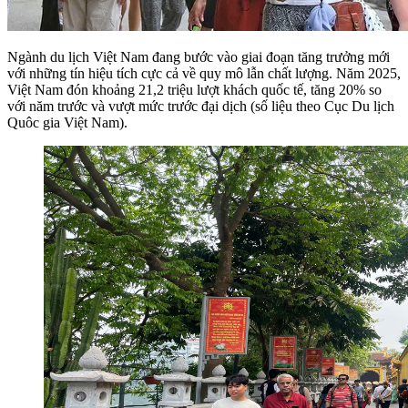
Ngành du lịch Việt Nam đang bước vào giai đoạn tăng trưởng mới
với những tín hiệu tích cực cả về quy mô lẫn chất lượng. Năm 2025,
Việt Nam đón khoảng 21,2 triệu lượt khách quốc tế, tăng 20% so
với năm trước và vượt mức trước đại dịch (số liệu theo Cục Du lịch
Quôc gia Việt Nam).