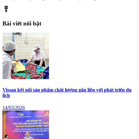
military_tech
Bài viết nổi bật
Vissan kết nối sản phẩm chất lượng gắn liền với phát triển du
lịch
14/03/2026