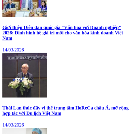
Giới thiệu Diễn đàn quốc gia “Văn hóa với Doanh nghiệp”
2026: Định hình hệ giá trị mới cho văn hóa kinh doanh Việt
Nam
14/03/2026
Thái Lan thúc đẩy vị thế trung tâm HoReCa châu Á, mở rộng
hợp tác với Du lịch Việt Nam
14/03/2026