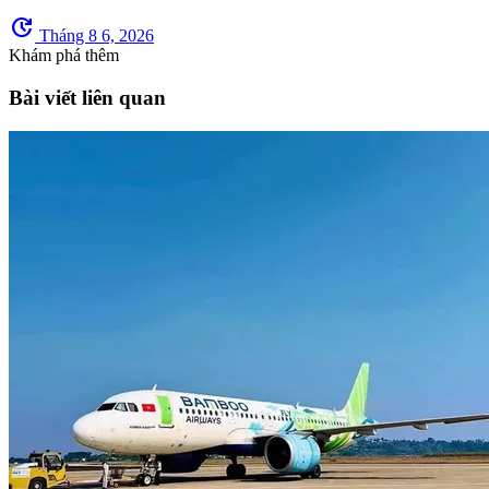
update
Tháng 8 6, 2026
Khám phá thêm
Bài viết liên quan