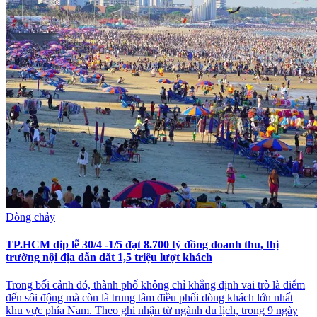
Dòng chảy
TP.HCM dịp lễ 30/4 -1/5 đạt 8.700 tỷ đồng doanh thu, thị
trường nội địa dẫn dắt 1,5 triệu lượt khách
Trong bối cảnh đó, thành phố không chỉ khẳng định vai trò là điểm
đến sôi động mà còn là trung tâm điều phối dòng khách lớn nhất
khu vực phía Nam. Theo ghi nhận từ ngành du lịch, trong 9 ngày