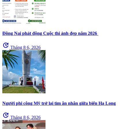
Đồng Nai phát động Cuộc thi ảnh đẹp năm 2026
update
Tháng 8 6, 2026
Người phi công Mỹ trở lại tìm ân nhân giữa biển Hạ Long
update
Tháng 8 6, 2026