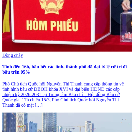
Dòng chảy
Tính đến 16h, hầu hết các tỉnh, thành phố đã đạt tỷ lệ cử tri đi
bầu trên 95%
Phó Chủ tịch Quốc hội Nguyễn Thị Thanh cung cấp thông tin về
tình hình bầu cử ĐBQH khóa XVI và đại biểu HĐND các cấp
nhiệm kỳ 2026-2031 tại Trung tâm Báo chí – Hội đồng Bầu cử
Quốc gia. 17h chiều 15/3, Phó Chủ tịch Quốc hội Nguyễn Thị
Thanh đã có mặt […]