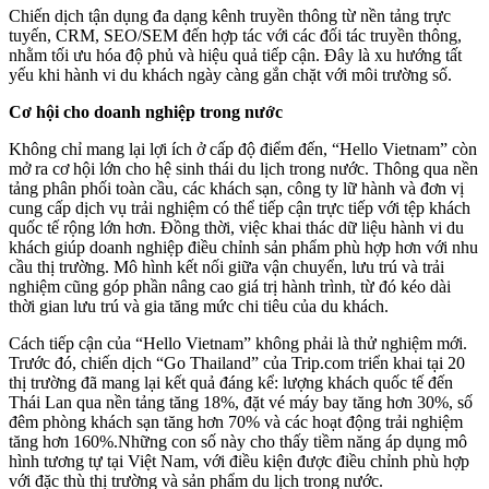
Chiến dịch tận dụng đa dạng kênh truyền thông từ nền tảng trực
tuyến, CRM, SEO/SEM đến hợp tác với các đối tác truyền thông,
nhằm tối ưu hóa độ phủ và hiệu quả tiếp cận. Đây là xu hướng tất
yếu khi hành vi du khách ngày càng gắn chặt với môi trường số.
Cơ hội cho doanh nghiệp trong nước
Không chỉ mang lại lợi ích ở cấp độ điểm đến, “Hello Vietnam” còn
mở ra cơ hội lớn cho hệ sinh thái du lịch trong nước. Thông qua nền
tảng phân phối toàn cầu, các khách sạn, công ty lữ hành và đơn vị
cung cấp dịch vụ trải nghiệm có thể tiếp cận trực tiếp với tệp khách
quốc tế rộng lớn hơn. Đồng thời, việc khai thác dữ liệu hành vi du
khách giúp doanh nghiệp điều chỉnh sản phẩm phù hợp hơn với nhu
cầu thị trường. Mô hình kết nối giữa vận chuyển, lưu trú và trải
nghiệm cũng góp phần nâng cao giá trị hành trình, từ đó kéo dài
thời gian lưu trú và gia tăng mức chi tiêu của du khách.
Cách tiếp cận của “Hello Vietnam” không phải là thử nghiệm mới.
Trước đó, chiến dịch “Go Thailand” của Trip.com triển khai tại 20
thị trường đã mang lại kết quả đáng kể: lượng khách quốc tế đến
Thái Lan qua nền tảng tăng 18%, đặt vé máy bay tăng hơn 30%, số
đêm phòng khách sạn tăng hơn 70% và các hoạt động trải nghiệm
tăng hơn 160%.Những con số này cho thấy tiềm năng áp dụng mô
hình tương tự tại Việt Nam, với điều kiện được điều chỉnh phù hợp
với đặc thù thị trường và sản phẩm du lịch trong nước.